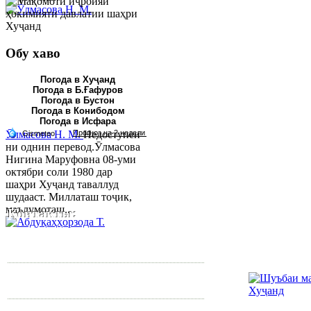
Обу хаво
Погода в Хуҷанд
Погода в Б.Ғафуров
Погода в Бустон
Погода в Конибодом
Погода в Исфара
Ӯлмасова Н. М.
Недоступен
ни однин перевод.Ӯлмасова
Нигина Маруфовна 08-уми
октябри соли 1980 дар
шаҳри Хуҷанд таваллуд
шудааст. Миллаташ тоҷик,
маълумоташ...
Контакты:
Республика Таджикистан,
Согдийскый область,
город Худжанд, проспект
Р.Набиева 39.
Тел:/
Факс
:
992 3422 6-02-44, 992