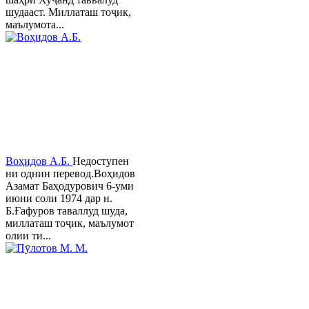
шудааст. Миллаташ тоҷик,
маълумота...
Воҳидов А.Б.
Недоступен
ни однин перевод.Воҳидов
Азамат Баҳодурович 6-уми
июни соли 1974 дар н.
Б.Ғафуров таваллуд шуда,
миллаташ тоҷик, маълумот
олии ти...