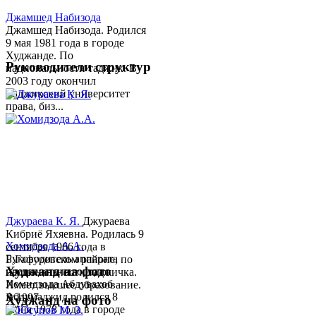
Джамшед Набизода
Джамшед Набизода. Родился
9 мая 1981 года в городе
Худжанде. По
Руководители структур
национальности таджик. В
2003 году окончил
Таджикский университет
права, биз...
Джураева К. Я.
Джураева
Кибриё Яхяевна. Родилась 9
Хомидзода А.А.
сентября 1966 года в
Руководитель аппарата
Б.Гафуровском районе, по
Худжанд на фото
председателя города
национальности таджичка.
Хомидзода Абдувахоб
Имеет высшее образование.
Абдумаджид родился 8
В 1997 ...
Худжанд на фото
июня 1978 года в городе