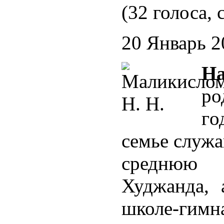
(32 голоса, 
20 Январь 2
Н
ро
го
семье служа
среднюю
Худжанда, 
школе-гим