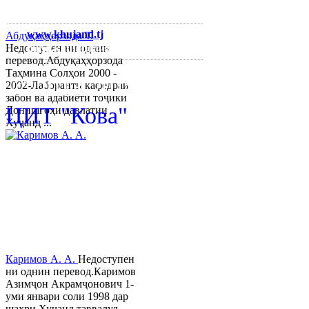
3422 6-74-28
www.khujand.tj
,
e-mail:
Абдуқаҳҳорзода Т.
mihd.khujand@gmail.com
Недоступен ни однин
перевод.Абдуқаҳҳорзода
Таҳмина Солҳои 2000 -
© 2013-2018 Разработчик и 
2002-Лаборанти кафедраи
забон ва адабиёти тоҷики
ЦИТ "Кова"
Донишгоҳи давлатии
Хуҷанд ...
Каримов А. А.
Недоступен
ни однин перевод.Каримов
Азимҷон Акрамҷонович 1-
уми январи соли 1998 дар
шаҳри Хуҷанд таввалуд