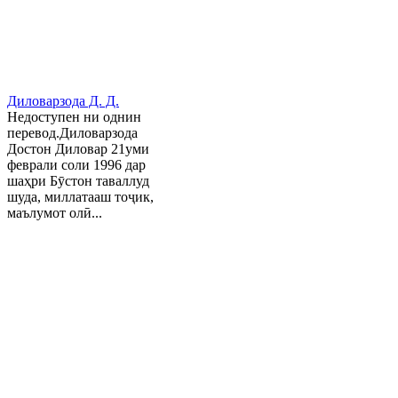
Диловарзода Д. Д.
Недоступен ни однин
перевод.Диловарзода
Достон Диловар 21уми
феврали соли 1996 дар
шаҳри Бӯстон таваллуд
шуда, миллатааш тоҷик,
маълумот олӣ...