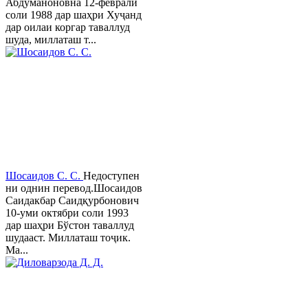
Абдуманоновна 12-феврали
соли 1988 дар шаҳри Хуҷанд
дар оилаи коргар таваллуд
шуда, миллаташ т...
Шосаидов С. С.
Недоступен
ни однин перевод.Шосаидов
Саидакбар Саидқурбонович
10-уми октябри соли 1993
дар шаҳри Бўстон таваллуд
шудааст. Миллаташ тоҷик.
Ма...