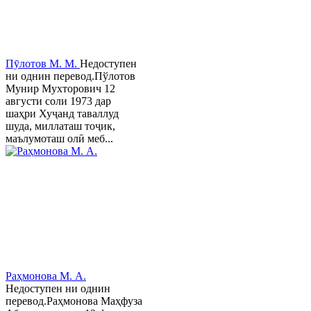
Пӯлотов М. М.
Недоступен
ни однин перевод.Пўлотов
Мунир Мухторович 12
августи соли 1973 дар
шаҳри Хуҷанд таваллуд
шуда, миллаташ тоҷик,
маълумоташ олӣ меб...
Раҳмонова М. А.
Недоступен ни однин
перевод.Раҳмонова Маҳфуза