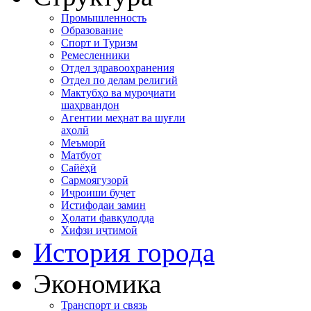
Промышленность
Образование
Спорт и Туризм
Ремесленники
Отдел здравоохранения
Отдел по делам религий
Мактубҳо ва муроҷиати
шаҳрвандон
Агентии меҳнат ва шуғли
аҳолӣ
Меъморӣ
Матбуот
Сайёҳӣ
Сармоягузорӣ
Иҷроиши буҷет
Истифодаи замин
Ҳолати фавқулодда
Хифзи иҷтимоӣ
История города
Экономика
Транспорт и связь