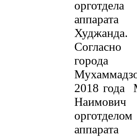
орготдел
аппарата
Худжанда.
Согласно 
города 
Мухаммадз
2018 года 
Наимович
орготдело
аппарата