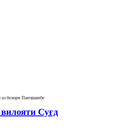
 аз бозори Панҷшанбе
 вилояти Суғд