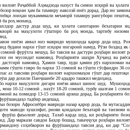
 вилоят Раҷаббой Аҳмадзода нахуст ба симои зоҳирӣ ва ҳолати
бозор воқеан ҳам ба таъмиру навсозӣ ниёз дорад. Дар ин замин
 тибқи лоиҳаи мукамммали меъморӣ таъмиру рангубори пештоқ, 
 ба роҳ монанд.
ахлдор дастур дода шуд, ки ҳолати санитарию бехатарии зид
окворӣ ва маҳсулоти гӯштиро ба роҳ монда, тартибу низоми
янд.
авои ниёзи аввал низ мавриди мушоҳида қарор дода шуд. Роҳ
анд будани нархи гӯшт изҳори нигаронӣ намуд. Рӯзи боздид як
сомонӣ фурӯхта мешуд. Бо тавсия ва дастури роҳбари вилоят р
архи он мусоидат намоянд. Роҳбарияти шаҳри Хуҷанд ва раёс
 дастгирӣ намоянд. Ҳамин тавр, худи ҳамин рӯз нархномаи на
грамм гӯшти говро бо нархи 33 сомонӣ ва гӯшти гӯсфандро 36 
пас аз тавсияи роҳбари вилоят нархномаҳои гӯшт дар пештоқи 
ӯш дар дохили Панҷшанбе 20 ададро ташкил медиҳанд.
 бо нархи маҳсулоти дигари ниёзи аввал шинос шуд. Мушоҳид
 мош 10-12 сомонӣ , нахӯт 18-20 сомонӣ, турбу шалғам 1 сомонӣ,
сомонӣ ва помидор 13-15 сомонӣ арзиш дорад. Ба роҳбарияти бо
фурӯшандаҳо тадбир андешад.
ъи бозори Афросиёбро мавриди назар қарор дода, ба мутасадди
доти маводи хушсифат, риояи қоидаҳои бехатарӣ ва танзими н
 фурӯш фаъолият дорад. Талаб карда шуд, ки роҳбарияти бозо
д. Дар маркази савдои Баҳор бошад, таваҷҷуҳи роҳбари вилоят
рмандону соҳибкорон ва фурӯшандаҳо тавсия дод, ки дар “Со