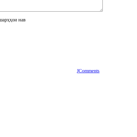
шарҳҳои нав
JComments