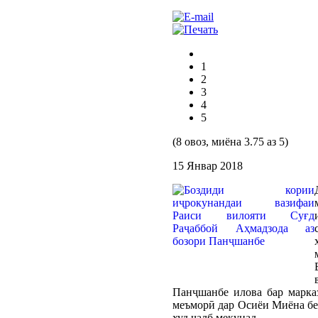
1
2
3
4
5
(8 овоз, миёна 3.75 аз 5)
15 Январ 2018
Панҷшанбе илова бар марказ
меъморӣ дар Осиёи Миёна бен
худ ҷалб мекунад.