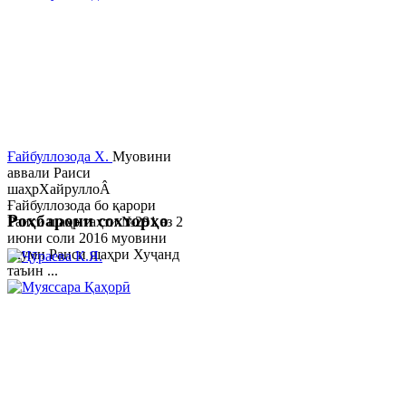
Ғайбуллозода Х.
Муовини
аввали Раиси
шаҳрХайруллоÂ
Ғайбуллозода бо қарори
Роҳбарони сохторҳо
Раиси шаҳр таҳти №281 аз 2
июни соли 2016 муовини
якуми Раиси шаҳри Хуҷанд
таъин ...