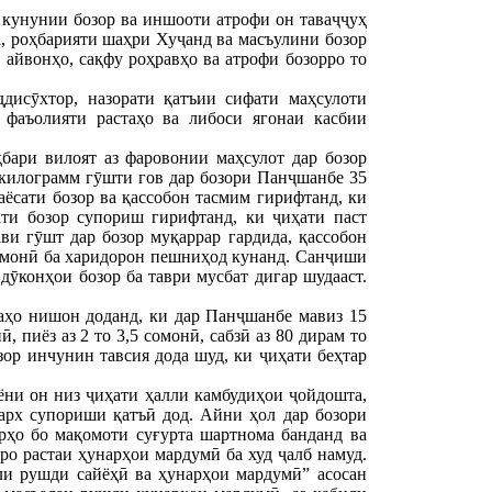
 кунунии бозор ва иншооти атрофи он таваҷҷуҳ
а, роҳбарияти шаҳри Хуҷанд ва масъулини бозор
айвонҳо, сақфу роҳравҳо ва атрофи бозорро то
дисӯхтор, назорати қатъии сифати маҳсулоти
 фаъолияти растаҳо ва либоси ягонаи касбии
бари вилоят аз фаровонии маҳсулот дар бозор
 килограмм гӯшти гов дар бозори Панҷшанбе 35
аёсати бозор ва қассобон тасмим гирифтанд, ки
ати бозор супориш гирифтанд, ки ҷиҳати паст
ви гӯшт дар бозор муқаррар гардида, қассобон
сомонӣ ба харидорон пешниҳод кунанд. Санҷиши
дӯконҳои бозор ба таври мусбат дигар шудааст.
аҳо нишон доданд, ки дар Панҷшанбе мавиз 15
 пиёз аз 2 то 3,5 сомонӣ, сабзӣ аз 80 дирам то
зор инчунин тавсия дода шуд, ки ҷиҳати беҳтар
ёни он низ ҷиҳати ҳалли камбудиҳои ҷойдошта,
арх супориши қатъӣ дод. Айни ҳол дар бозори
рҳо бо мақомоти суғурта шартнома банданд ва
ро растаи ҳунарҳои мардумӣ ба худ ҷалб намуд.
ли рушди сайёҳӣ ва ҳунарҳои мардумӣ” асосан