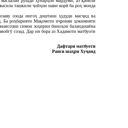
 масъалаи рушди ҳунарҳои мардумӣ, аз қабили
 васила ташкили ҷойҳои нави корӣ ба роҳ монда
озаву озода нигоҳ доштани ҳудуди масҷид ва
д. Ба роҳбарияти Мақомоти иҷроияи ҳокимияти
азнавсозии симои зоҳирии биноҳои баландошёна
вобгӯ созад. Дар ин бора аз Хадамоти матбуоти
Дафтари матбуоти
Раиси шаҳри Хуҷанд