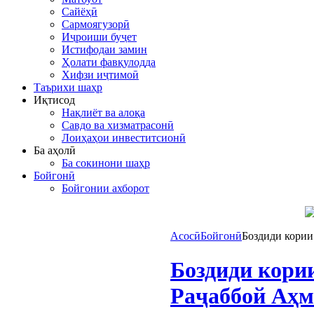
Сайёҳӣ
Сармоягузорӣ
Иҷроиши буҷет
Истифодаи замин
Ҳолати фавқулодда
Хифзи иҷтимоӣ
Таърихи шаҳр
Иқтисод
Нақлиёт ва алоқа
Савдо ва хизматрасонӣ
Лоиҳаҳои инвеститсионӣ
Ба аҳолӣ
Ба сокинони шаҳр
Бойгонӣ
Бойгонии ахборот
Асосӣ
Бойгонӣ
Боздиди кории
Боздиди кори
Раҷаббой Аҳм