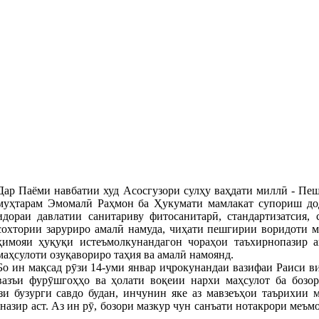
Дар Паёми навбатии худ Асосгузори сулҳу ваҳдати миллӣ - Пе
муҳтарам Эмомалӣ Раҳмон ба Ҳукумати мамлакат супориш до
идораи давлатии санитариву фитосанитарӣ, стандартизатсия, 
сохтории заруриро амалӣ намуда, чиҳати пешгирии воридоти м
ҳимояи ҳуқуқи истеъмолкунандагон чораҳои таъхирнопазир 
маҳсулоти озуқавориро таҳия ва амалӣ намоянд.
Бо ин мақсад рӯзи 14-уми январ иҷрокунандаи вазифаи Раиси в
вазъи фурӯшгоҳҳо ва ҳолати воқеии нархи маҳсулот ба бозо
и бузурги савдо будан, инчунин яке аз мавзеъҳои таърихии м
азир аст. Аз ин рӯ, бозори мазкур чун санъати нотакрори меъ