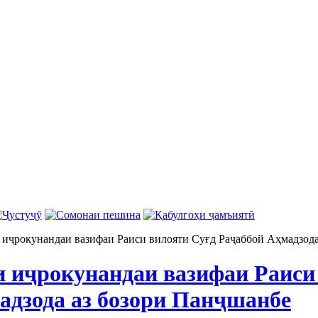
 иҷрокунандаи вазифаи Раиси вилояти Суғд Раҷаббой Аҳмадзода
и иҷрокунандаи вазифаи Раиси
адзода аз бозори Панҷшанбе