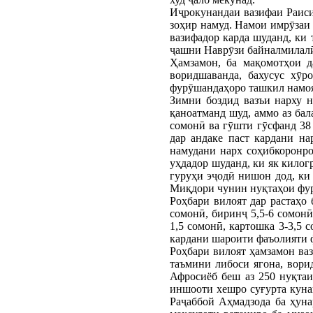
Иҷрокунандаи вазифаи Раиси
зоҳир намуд. Намои имрӯзаи 
вазифадор карда шуданд, ки
ҷашни Наврӯзи байналмилалӣ
Ҳамзамон, ба мақомотҳои д
воридшаванда, бахусус хӯр
фурӯшандаҳоро ташкил намо
Зимни боздид вазъи нарху н
қаноатманд шуд, аммо аз бал
сомонӣ ва гӯшти гӯсфанд 38 
дар андаке паст кардани н
намудани нарх соҳибкоронро
уҳдадор шуданд, ки як кило
гуруҳи эҷодӣ нишон дод, ки 
Миқдори чунин нуқтаҳои фур
Роҳбари вилоят дар растаҳо
сомонӣ, биринҷ 5,5-6 сомонӣ,
1,5 сомонӣ, картошка 3-3,5 
кардани шароити фаъолияти 
Роҳбари вилоят ҳамзамон ваз
таъмини либоси ягона, вори
Афросиёб беш аз 250 нуқтаи
иншооти хешро суғурта кунан
Раҷаббой Аҳмадзода ба ҳуна