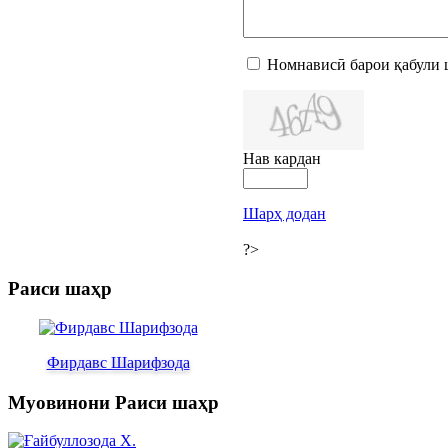
Номнависӣ барои қабули 
Нав кардан
Шарҳ додан
?>
Раиси шаҳр
Фирдавс Шарифзода
Муовинони Раиси шаҳр