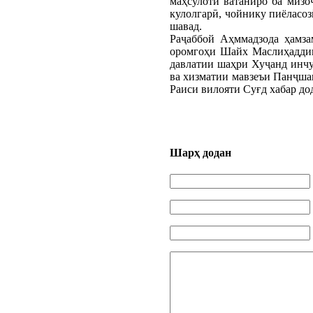
маҳсулоти ватаниро ба мизо
кулолгарӣ, чойнику пиёласоз
шавад.
Раҷаббой Аҳммадзода ҳамза
оромгоҳи Шайх Маслиҳаддин,
давлатии шаҳри Хуҷанд инчу
ва хизматии мавзеъи Панҷшан
Раиси вилояти Суғд хабар до
Шарҳ додан