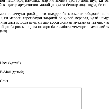
ҷон пешниҳод намоянд. Дар ин замина дастур дода шуд, ки ба
ӣ ва дигар армуғонҳои миллӣ диққати бештар дода шуда, бо ин
мон таваҷҷуҳи роҳбарияти шаҳрро ба масъалаи ободонӣ ва т
 ки мероси гаронбаҳои таърихӣ ба ҳисоб меравад, ҷалб наму
нин дастур дода шуд, ки дар асоси лоиҳаи мукаммал таъмиру 
беро ба роҳ монад ва онҳоро ба талаботи меъмории замонавӣ ҷа
данд.
Ном (ҳатмӣ)
E-Mail (ҳатмӣ)
Сайт