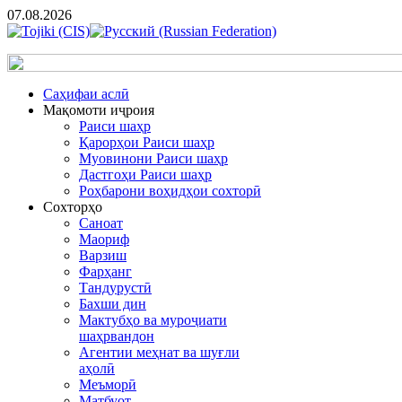
07.08.2026
Cаҳифаи аслӣ
Мақомоти иҷроия
Раиси шаҳр
Қарорҳои Раиси шаҳр
Муовинони Раиси шаҳр
Дастгоҳи Раиси шаҳр
Роҳбарони воҳидҳои сохторӣ
Сохторҳо
Саноат
Маориф
Варзиш
Фарҳанг
Тандурустӣ
Бахши дин
Мактубҳо ва муроҷиати
шаҳрвандон
Агентии меҳнат ва шуғли
аҳолӣ
Меъморӣ
Матбуот