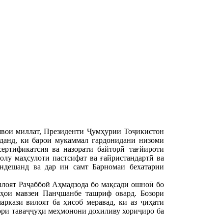
швои миллат, Президенти Ҷумҳурии Тоҷикистон
данд, ки барои мукаммал гардонидани низоми
сертификатсия ва назорати байторӣ тағйироти
олу маҳсулоти пастсифат ва ғайристандартӣ ва
андешанд ва дар ин самт Барномаи бехатарии
илоят Раҷаббой Аҳмадзода бо мақсади ошноӣ бо
рҳои мавзеи Панҷшанбе ташриф овард. Бозори
аркази вилоят ба ҳисоб меравад, ки аз ҷиҳати
мори таваҷҷуҳи меҳмонони дохиливу хориҷиро ба