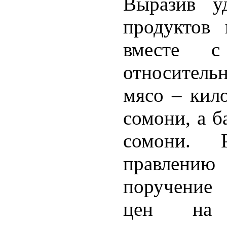
Выразив уд
продуктов 
вместе 
относител
мясо – кил
сомони, а б
сомони. 
правлен
поручение 
цен на 