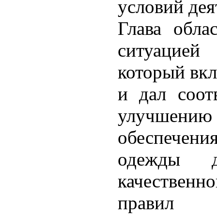
условий дея
Глава обла
ситуацие
который вкл
и дал соот
улучшению 
обеспече
одежды д
качественн
правил