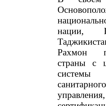
Осново
националь
нации, П
Таджикист
Рахмон п
страны с ц
системы
санитарно
управлен
сертифик