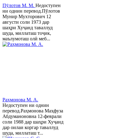
Пӯлотов М. М.
Недоступен
ни однин перевод.Пўлотов
Мунир Мухторович 12
августи соли 1973 дар
шаҳри Хуҷанд таваллуд
шуда, миллаташ тоҷик,
маълумоташ олӣ меб...
Раҳмонова М. А.
Недоступен ни однин
перевод.Раҳмонова Маҳфуза
Абдуманоновна 12-феврали
соли 1988 дар шаҳри Хуҷанд
дар оилаи коргар таваллуд
шуда, миллаташ т...