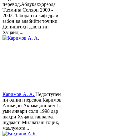
перевод.Абдуқаҳҳорзода
Таҳмина Солҳои 2000 -
2002-Лаборанти кафедраи
забон ва адабиёти тоҷики
Донишгоҳи давлатии
Хуҷанд ...
Каримов А. А.
Недоступен
ни однин перевод.Каримов
Азимҷон Акрамҷонович 1-
уми январи соли 1998 дар
шаҳри Хуҷанд таввалуд
шудааст. Миллаташ тоҷик,
маълумота...