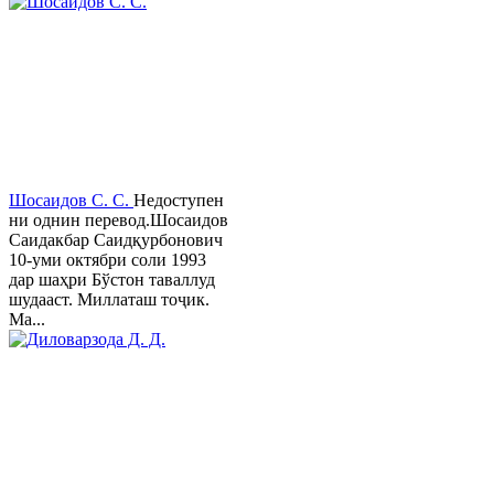
Шосаидов С. С.
Недоступен
ни однин перевод.Шосаидов
Саидакбар Саидқурбонович
10-уми октябри соли 1993
дар шаҳри Бўстон таваллуд
шудааст. Миллаташ тоҷик.
Ма...