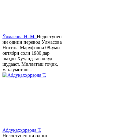
Ӯлмасова Н. М.
Недоступен
ни однин перевод.Ӯлмасова
Нигина Маруфовна 08-уми
октябри соли 1980 дар
шаҳри Хуҷанд таваллуд
шудааст. Миллаташ тоҷик,
маълумоташ...
Абдуқаҳҳорзода Т.
Недоступен ни однин