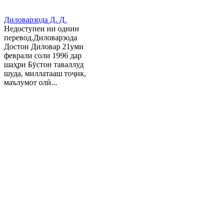
Диловарзода Д. Д.
Недоступен ни однин
перевод.Диловарзода
Достон Диловар 21уми
феврали соли 1996 дар
шаҳри Бӯстон таваллуд
шуда, миллатааш тоҷик,
маълумот олӣ...