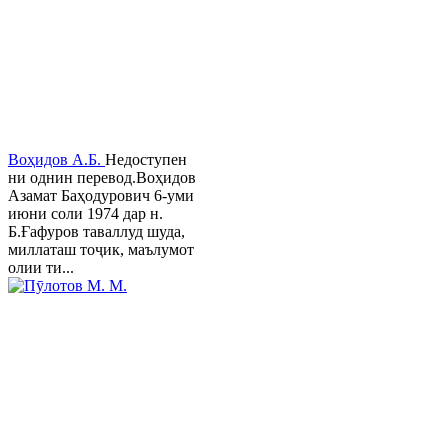
Воҳидов А.Б.
Недоступен
ни однин перевод.Воҳидов
Азамат Баҳодурович 6-уми
июни соли 1974 дар н.
Б.Ғафуров таваллуд шуда,
миллаташ тоҷик, маълумот
олии ти...