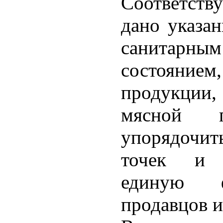
Соответст
дано указан
санитарн
состояние
продукции,
мясной 
упорядочит
точек и п
единую ф
продавцов и