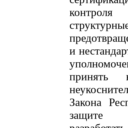
контроля 
структур
предотвраще
и нестандар
уполномоче
принять 
неукосни
Закона Рес
защите п
разработать