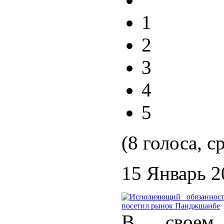
1
2
3
4
5
(8 голоса, с
15 Январь 2
В своем 