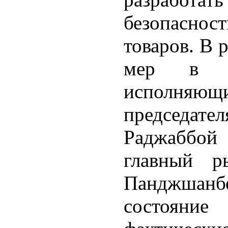
безопасно
товаров. В 
мер в ми
исполня
председат
Раджаббо
главный р
Панджшанбе
состояни