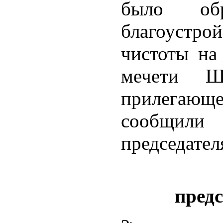
было об
благоуст
чистоты на
мечети Ш
прилегающе
сообщил
председател
пред