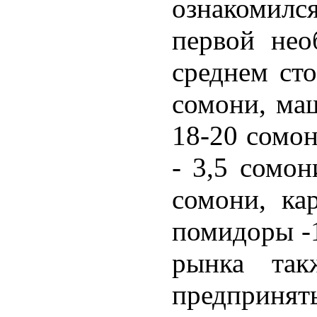
ознакомилс
первой не
среднем сто
сомони, маш
18-20 сомон
- 3,5 сомон
сомони, ка
помидоры -1
рынка так
предприня