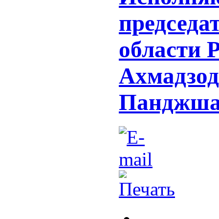
председа
области 
Ахмадзод
Панджша