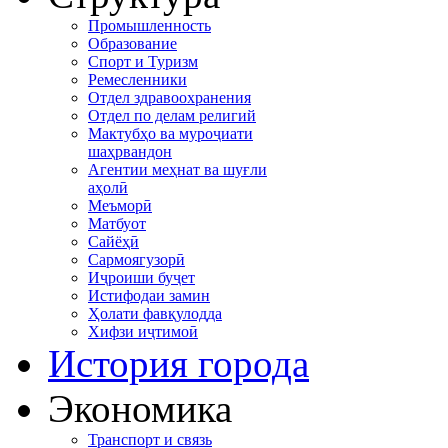
Промышленность
Образование
Спорт и Туризм
Ремесленники
Отдел здравоохранения
Отдел по делам религий
Мактубҳо ва муроҷиати
шаҳрвандон
Агентии меҳнат ва шуғли
аҳолӣ
Меъморӣ
Матбуот
Сайёҳӣ
Сармоягузорӣ
Иҷроиши буҷет
Истифодаи замин
Ҳолати фавқулодда
Хифзи иҷтимоӣ
История города
Экономика
Транспорт и связь