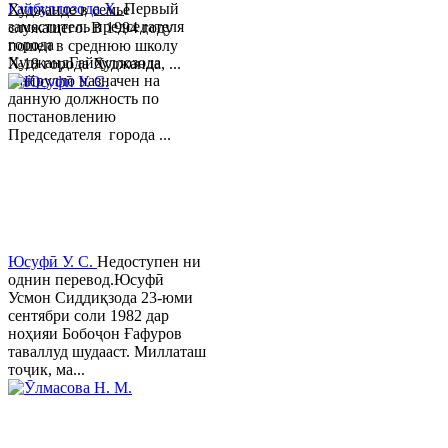
Гайбуллозода Х.
Первый
Худжанде в семье
заместитель председателя
служащего. В 1994 году
города
пошел в среднюю школу
ХуджандГайбуллозода
№18 города Худжанда, ...
Хайрулло назначен на
данную должность по
постановлению
Председателя города ...
Юсуфӣ У. C.
Недоступен ни
однин перевод.Юсуфӣ
Усмон Сиддиқзода 23-юми
сентябри соли 1982 дар
ноҳияи Бобоҷон Ғафуров
таваллуд шудааст. Миллаташ
тоҷик, ма...