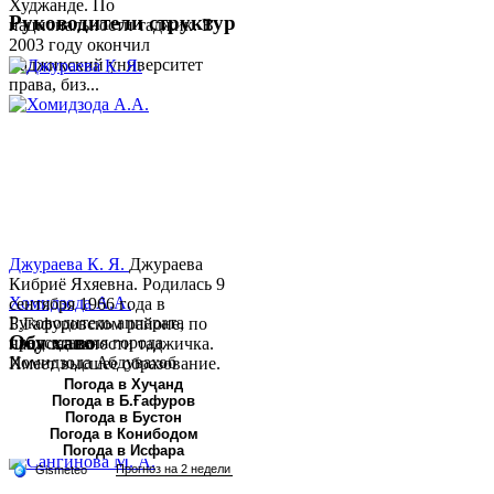
Худжанде. По
Руководители структур
национальности таджик. В
2003 году окончил
Таджикский университет
права, биз...
Джураева К. Я.
Джураева
Кибриё Яхяевна. Родилась 9
Хомидзода А.А.
сентября 1966 года в
Руководитель аппарата
Б.Гафуровском районе, по
Обу хаво
председателя города
национальности таджичка.
Хомидзода Абдувахоб
Имеет высшее образование.
Абдумаджид родился 8
В 1997 ...
Погода в Хуҷанд
Погода в Б.Ғафуров
июня 1978 года в городе
Погода в Бустон
Худжанде. По
Погода в Конибодом
национальности...
Погода в Исфара