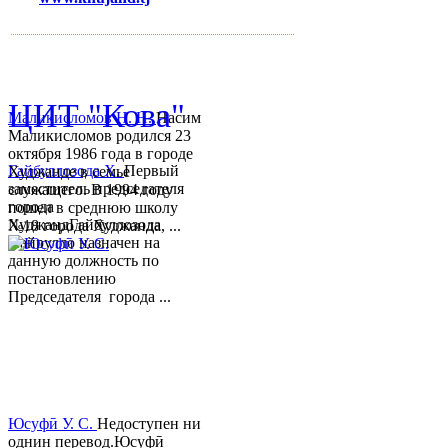
mihd.khujand@gmail.com
© 2013-2018 Разработчик и 
ЦИТ "Кова"
Маликисломов Н. Н.
Насим
Маликисломов родился 23
октября 1986 года в городе
Гайбуллозода Х.
Первый
Худжанде в семье
заместитель председателя
служащего. В 1994 году
города
пошел в среднюю школу
ХуджандГайбуллозода
№18 города Худжанда, ...
Хайрулло назначен на
данную должность по
постановлению
Председателя города ...
Юсуфӣ У. C.
Недоступен ни
однин перевод.Юсуфӣ