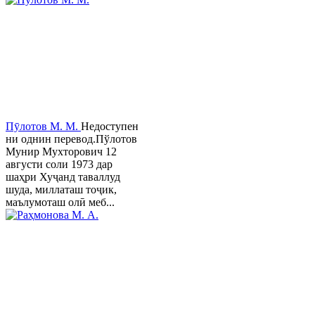
Пӯлотов М. М.
Недоступен
ни однин перевод.Пўлотов
Мунир Мухторович 12
августи соли 1973 дар
шаҳри Хуҷанд таваллуд
шуда, миллаташ тоҷик,
маълумоташ олӣ меб...