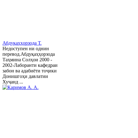
Абдуқаҳҳорзода Т.
Недоступен ни однин
перевод.Абдуқаҳҳорзода
Таҳмина Солҳои 2000 -
2002-Лаборанти кафедраи
забон ва адабиёти тоҷики
Донишгоҳи давлатии
Хуҷанд ...