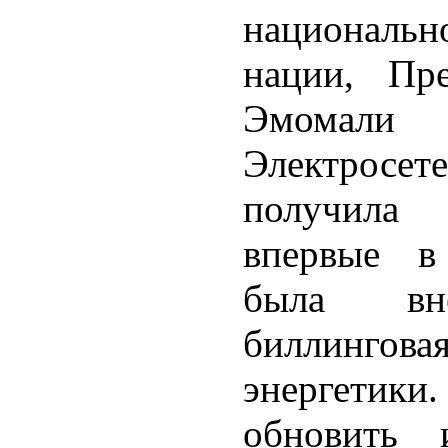
националь
нации, Пре
Эмомали Р
Электрос
получила 
впервые в
была вне
биллинго
энергетики
обновить 