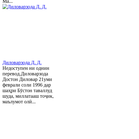
Ма...
Диловарзода Д. Д.
Недоступен ни однин
перевод.Диловарзода
Достон Диловар 21уми
феврали соли 1996 дар
шаҳри Бӯстон таваллуд
шуда, миллатааш тоҷик,
маълумот олӣ...