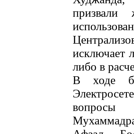
призвали 
использов
Централизов
исключает л
либо в расч
В ходе бр
Электросете
вопросы 
Мухаммадр
Афзал Бо