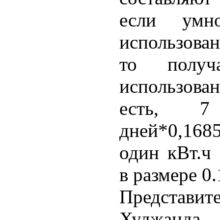
если умн
использован
то получ
использова
есть, 7
дней*0,1685
один кВт.ч 
в размере 0
Представит
Худжанда,