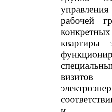
управлени
рабочей г
конкретных
квартиры 
функционир
специальны
визитов
электроэн
соответстви
и исп