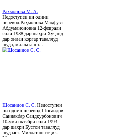
Раҳмонова М. А.
Недоступен ни однин
перевод.Раҳмонова Маҳфуза
Абдуманоновна 12-феврали
соли 1988 дар шаҳри Хуҷанд
дар оилаи коргар таваллуд
шуда, миллаташ т...
Шосаидов С. С.
Недоступен
ни однин перевод.Шосаидов
Саидакбар Саидқурбонович
10-уми октябри соли 1993
дар шаҳри Бўстон таваллуд
шудааст. Миллаташ тоҷик.