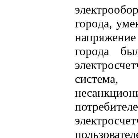
электрообо
города, уме
напряжение
города бы
электросч
систе
несанкцион
потребите
электрос
пользов