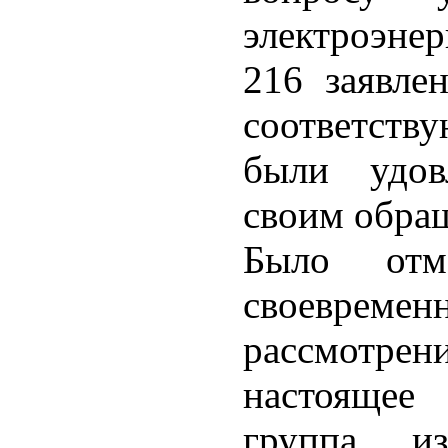
электроэне
216 заявле
соответств
были удов
своим обра
Было отм
своевреме
рассмотрен
настоящее
группа из