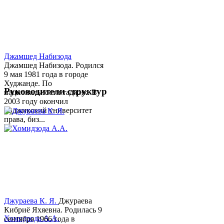
Джамшед Набизода
Джамшед Набизода. Родился
9 мая 1981 года в городе
Худжанде. По
Руководители структур
национальности таджик. В
2003 году окончил
Таджикский университет
права, биз...
Джураева К. Я.
Джураева
Кибриё Яхяевна. Родилась 9
Хомидзода А.А.
сентября 1966 года в