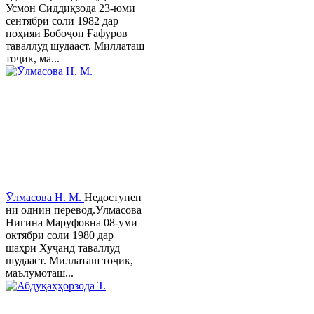
Усмон Сиддиқзода 23-юми
сентябри соли 1982 дар
ноҳияи Бобоҷон Ғафуров
таваллуд шудааст. Миллаташ
тоҷик, ма...
Ӯлмасова Н. М.
Недоступен
ни однин перевод.Ӯлмасова
Нигина Маруфовна 08-уми
октябри соли 1980 дар
шаҳри Хуҷанд таваллуд
шудааст. Миллаташ тоҷик,
маълумоташ...