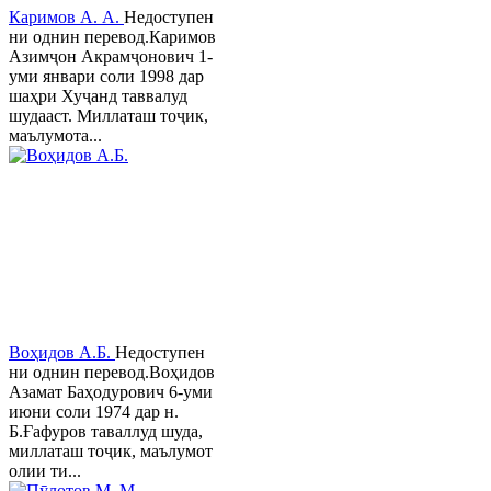
Каримов А. А.
Недоступен
ни однин перевод.Каримов
Азимҷон Акрамҷонович 1-
уми январи соли 1998 дар
шаҳри Хуҷанд таввалуд
шудааст. Миллаташ тоҷик,
маълумота...
Воҳидов А.Б.
Недоступен
ни однин перевод.Воҳидов
Азамат Баҳодурович 6-уми
июни соли 1974 дар н.
Б.Ғафуров таваллуд шуда,
миллаташ тоҷик, маълумот
олии ти...