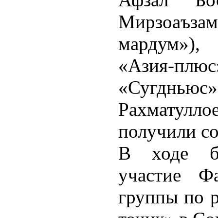
Мирзоаъзам
мардум»),
«Азия-плю
«Сугднь
Рахматул
получили с
В ходе б
участие Ф
группы по р