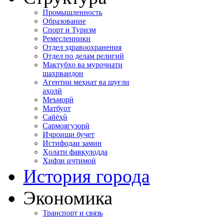
Промышленность
Образование
Спорт и Туризм
Ремесленники
Отдел здравоохранения
Отдел по делам религий
Мактубҳо ва муроҷиати
шаҳрвандон
Агентии меҳнат ва шуғли
аҳолӣ
Меъморӣ
Матбуот
Сайёҳӣ
Сармоягузорӣ
Иҷроиши буҷет
Истифодаи замин
Ҳолати фавқулодда
Хифзи иҷтимоӣ
История города
Экономика
Транспорт и связь