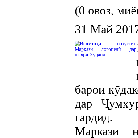
(0 овоз, миё
31 Май 201
барои кӯдак
дар Ҷумҳу
гардид.
Маркази н