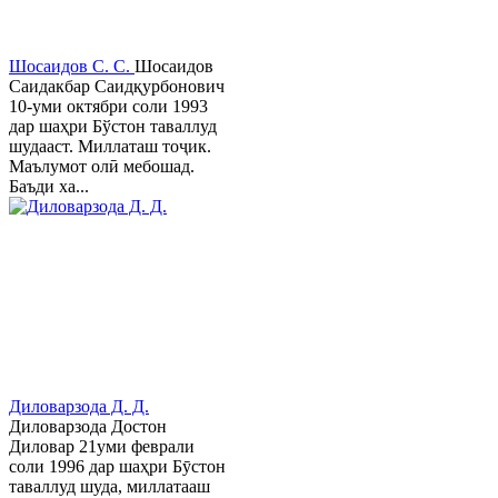
Шосаидов С. С.
Шосаидов
Саидакбар Саидқурбонович
10-уми октябри соли 1993
дар шаҳри Бўстон таваллуд
шудааст. Миллаташ тоҷик.
Маълумот олӣ мебошад.
Баъди ха...
Диловарзода Д. Д.
Диловарзода Достон
Диловар 21уми феврали
соли 1996 дар шаҳри Бӯстон
таваллуд шуда, миллатааш