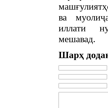
машғулиятҳ
ва муолиҷ
иллати н
мешавад.
Шарҳ дода