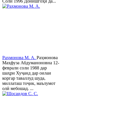
Соли 1996 Донишгоҳи да...
Раҳмонова М. А.
Раҳмонова
Маҳфуза Абдуманоновна 12-
феврали соли 1988 дар
шаҳри Хуҷанд дар оилаи
коргар таваллуд шуда,
миллаташ тоҷик, маълумот
олӣ мебошад. ...