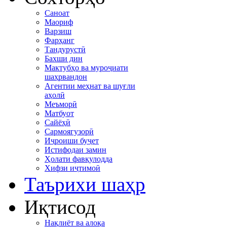
Саноат
Маориф
Варзиш
Фарҳанг
Тандурустӣ
Бахши дин
Мактубҳо ва муроҷиати
шаҳрвандон
Агентии меҳнат ва шуғли
аҳолӣ
Меъморӣ
Матбуот
Сайёҳӣ
Сармоягузорӣ
Иҷроиши буҷет
Истифодаи замин
Ҳолати фавқулодда
Хифзи иҷтимоӣ
Таърихи шаҳр
Иқтисод
Нақлиёт ва алоқа