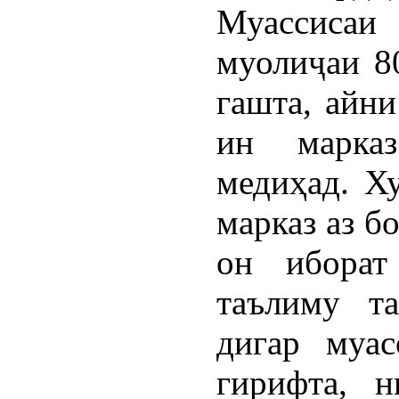
Муассисаи 
муолиҷаи 8
гашта, айн
ин марка
медиҳад. Х
марказ аз б
он иборат
таълиму т
дигар муас
гирифта, 