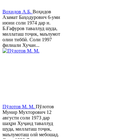
Воҳидов А.Б.
Воҳидов
Азамат Баҳодурович 6-уми
июни соли 1974 дар н.
Б.Ғафуров таваллуд шуда,
миллаташ тоҷик, маълумот
олии тиббӣ. Соли 1997
филиали Хучан...
Пӯлотов М. М.
Пўлотов
Мунир Мухторович 12
августи соли 1973 дар
шаҳри Хуҷанд таваллуд
шуда, миллаташ тоҷик,
маълумоташ олӣ мебошад.