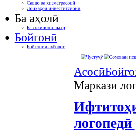
Савдо ва хизматрасонӣ
Лоиҳаҳои инвеститсионӣ
Ба аҳолӣ
Ба сокинони шаҳр
Бойгонӣ
Бойгонии ахборот
Асосӣ
Бойго
Маркази ло
Ифтитоҳи
логопедӣ