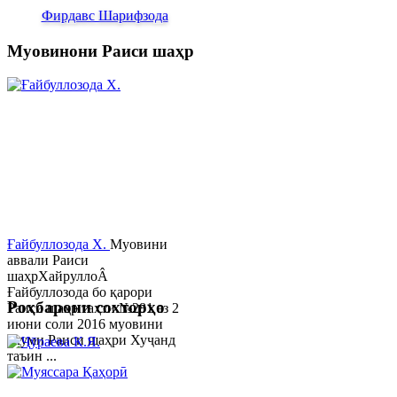
Фирдавс Шарифзода
Муовинони Раиси шаҳр
Ғайбуллозода Х.
Муовини
аввали Раиси
шаҳрХайруллоÂ
Ғайбуллозода бо қарори
Роҳбарони сохторҳо
Раиси шаҳр таҳти №281 аз 2
июни соли 2016 муовини
якуми Раиси шаҳри Хуҷанд
таъин ...