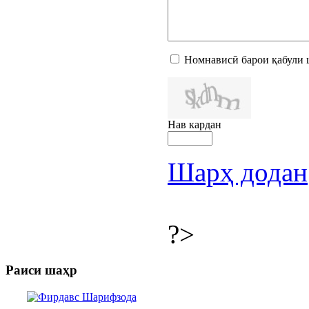
Номнависӣ барои қабули 
Нав кардан
Шарҳ додан
?>
Раиси шаҳр