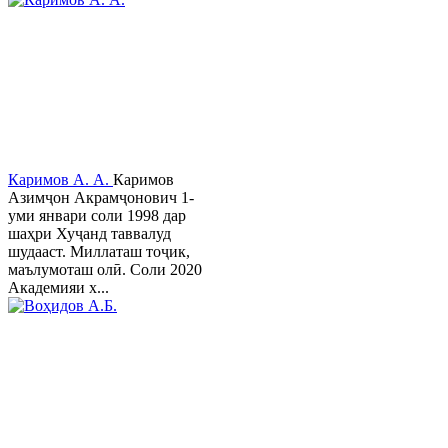
Каримов А. А.
Каримов
Азимҷон Акрамҷонович 1-
уми январи соли 1998 дар
шаҳри Хуҷанд таввалуд
шудааст. Миллаташ тоҷик,
маълумоташ олӣ. Соли 2020
Академияи х...