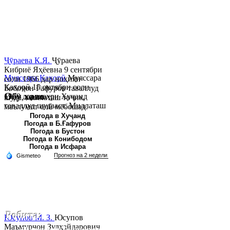
Ҷӯраева К.Я.
Ҷӯраева
Кибриё Яҳёевна 9 сентябри
Муяссара Қаҳорӣ
Муяссара
соли 1966 дар ноҳияи
Қаҳорӣ 15 октябри соли
Бобоҷон Ғафуров таваллуд
Обу хаво
1979 дар шаҳри Хуҷанд
шуда, миллаташ тоҷик,
таваллуд шудааст. Миллаташ
маълумот олӣ мебошад.
тоҷик. Маълумот олӣ. Соли
Соли 1997 Донишг...
Погода в Хуҷанд
Погода в Б.Ғафуров
2002 Донишгоҳи давлатии
Погода в Бустон
Хуҷанд ба...
Погода в Конибодом
Погода в Исфара
Робита:
Юсупов М. З.
Юсупов
Маъмурҷон Зулҳайдарович
Ҷумҳурии Тоҷикистон, вилояти Суғд,