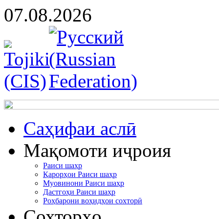
07.08.2026
Cаҳифаи аслӣ
Мақомоти иҷроия
Раиси шаҳр
Қарорҳои Раиси шаҳр
Муовинони Раиси шаҳр
Дастгоҳи Раиси шаҳр
Роҳбарони воҳидҳои сохторӣ
Сохторҳо