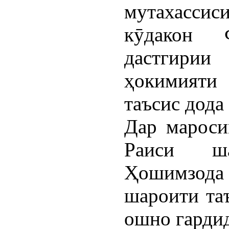
мутахасси
кӯдакон 
дастгири
ҳокимияти
таъсис дода
Дар мароси
Раиси ш
Ҳошимзод
шароити та
ошно гарди