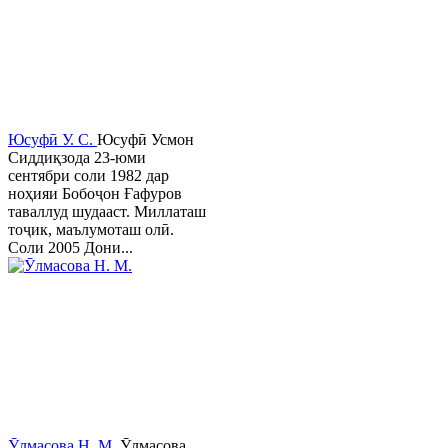
Юсуфӣ У. C.
Юсуфӣ Усмон
Сиддиқзода 23-юми
сентябри соли 1982 дар
ноҳияи Бобоҷон Ғафуров
таваллуд шудааст. Миллаташ
тоҷик, маълумоташ олӣ.
Соли 2005 Дони...
Ӯлмасова Н. М.
Ӯлмасова