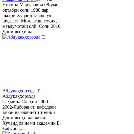
Нигина Маруфовна 08-уми
октябри соли 1980 дар
шаҳри Хуҷанд таваллуд
шудааст. Миллаташ тоҷик,
маълумоташ олӣ. Соли 2010
Донишгоҳи да...
Абдуқаҳҳорзода Т.
Абдуқаҳҳорзода
Таҳмина Солҳои 2000 -
2002-Лаборанти кафедраи
забон ва адабиёти тоҷики
Донишгоҳи давлатии
Хуҷанд ба номи академик Б.
Ғафуров,...