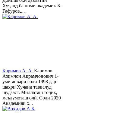
Донишгоҳи давлатии
Хуҷанд ба номи академик Б.
Ғафуров,...
Каримов А. А.
Каримов
Азимҷон Акрамҷонович 1-
уми январи соли 1998 дар
шаҳри Хуҷанд таввалуд
шудааст. Миллаташ тоҷик,
маълумоташ олӣ. Соли 2020
Академияи х...