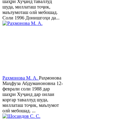
шаҳри Хуҷанд таваллуд
шуда, миллаташ тоҷик,
маълумоташ олӣ мебошад.
Соли 1996 Донишгоҳи да...
Раҳмонова М. А.
Раҳмонова
Маҳфуза Абдуманоновна 12-
феврали соли 1988 дар
шаҳри Хуҷанд дар оилаи
коргар таваллуд шуда,
миллаташ тоҷик, маълумот
олӣ мебошад. ...