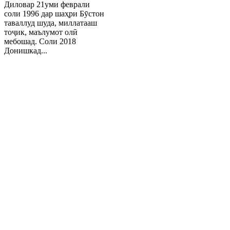
Диловар 21уми феврали
соли 1996 дар шаҳри Бӯстон
таваллуд шуда, миллатааш
тоҷик, маълумот олӣ
мебошад. Соли 2018
Донишкад...