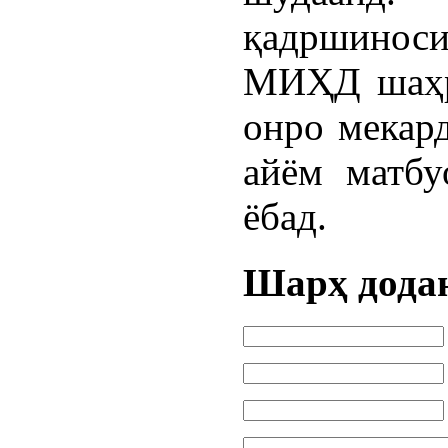
қадршино
МИҲД шаҳр 
онро мекард
айём матбу
ёбад.
Шарҳ дода