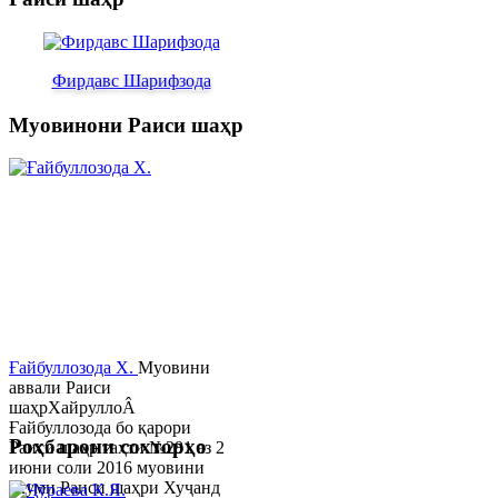
Фирдавс Шарифзода
Муовинони Раиси шаҳр
Ғайбуллозода Х.
Муовини
аввали Раиси
шаҳрХайруллоÂ
Ғайбуллозода бо қарори
Роҳбарони сохторҳо
Раиси шаҳр таҳти №281 аз 2
июни соли 2016 муовини
якуми Раиси шаҳри Хуҷанд