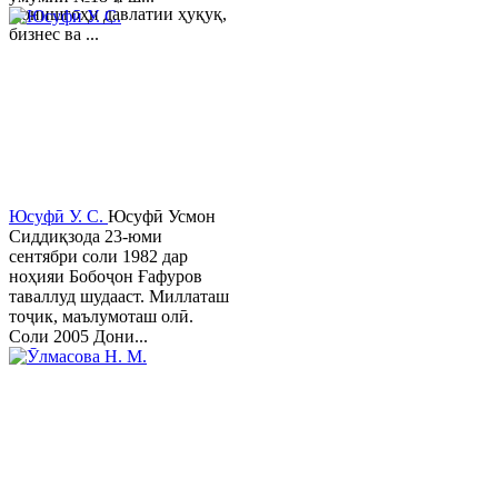
Донишгоҳи давлатии ҳуқуқ,
бизнес ва ...
Юсуфӣ У. C.
Юсуфӣ Усмон
Сиддиқзода 23-юми
сентябри соли 1982 дар
ноҳияи Бобоҷон Ғафуров
таваллуд шудааст. Миллаташ
тоҷик, маълумоташ олӣ.
Соли 2005 Дони...