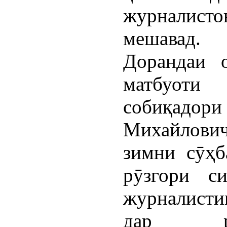
журналис
мешавад.
Дорандаи 
матбуоти 
собиқадори
Михайлович
зимни сӯҳб
рӯзгори с
журналист
дар рӯ