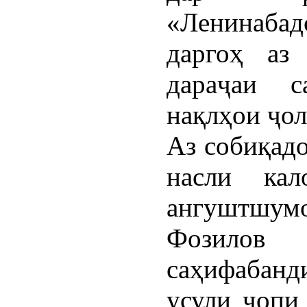
«Ленинабад
даргоҳ аз
дараҷаи са
нақлҳои ҷол
Аз собиқадо
насли кал
ангуштшум
Фозилов
саҳифабанд
усули чопи