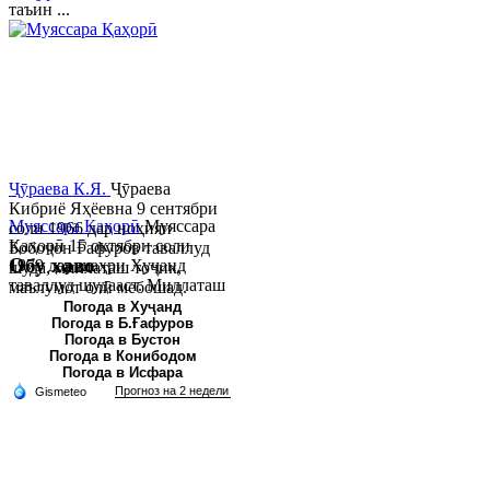
таъин ...
Ҷӯраева К.Я.
Ҷӯраева
Кибриё Яҳёевна 9 сентябри
Муяссара Қаҳорӣ
Муяссара
соли 1966 дар ноҳияи
Қаҳорӣ 15 октябри соли
Бобоҷон Ғафуров таваллуд
Обу хаво
1979 дар шаҳри Хуҷанд
шуда, миллаташ тоҷик,
таваллуд шудааст. Миллаташ
маълумот олӣ мебошад.
тоҷик. Маълумот олӣ. Соли
Соли 1997 Донишг...
Погода в Хуҷанд
Погода в Б.Ғафуров
2002 Донишгоҳи давлатии
Погода в Бустон
Хуҷанд ба...
Погода в Конибодом
Погода в Исфара