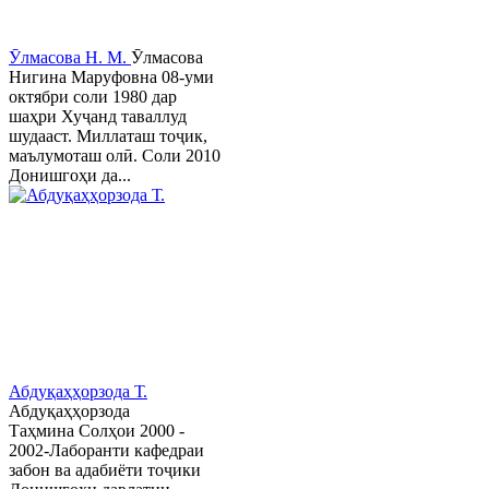
Ӯлмасова Н. М.
Ӯлмасова
Нигина Маруфовна 08-уми
октябри соли 1980 дар
шаҳри Хуҷанд таваллуд
шудааст. Миллаташ тоҷик,
маълумоташ олӣ. Соли 2010
Донишгоҳи да...
Абдуқаҳҳорзода Т.
Абдуқаҳҳорзода
Таҳмина Солҳои 2000 -
2002-Лаборанти кафедраи
забон ва адабиёти тоҷики