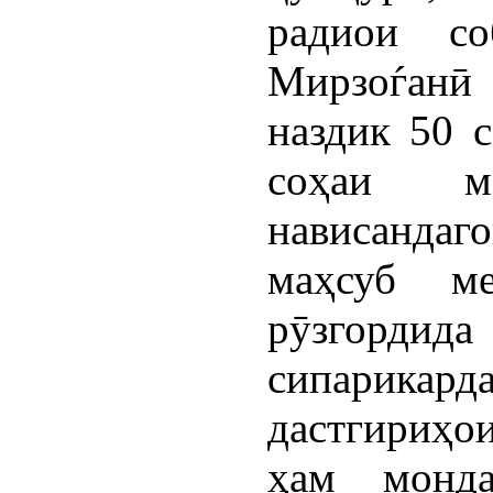
радиои с
Мирзоѓанӣ
наздик 50 
соҳаи м
нависанда
маҳсуб м
рӯзгордид
сипарика
дастгириҳо
ҳам монд