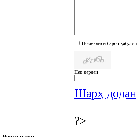
Номнависӣ барои қабули 
Нав кардан
Шарҳ додан
?>
Раиси шаҳр