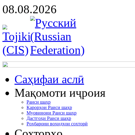
08.08.2026
Cаҳифаи аслӣ
Мақомоти иҷроия
Раиси шаҳр
Қарорҳои Раиси шаҳр
Муовинони Раиси шаҳр
Дастгоҳи Раиси шаҳр
Роҳбарони воҳидҳои сохторӣ
Сохторҳо