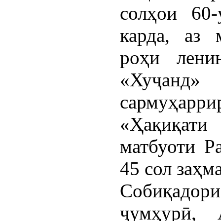
солҳои 60-
карда, аз 
роҳи лени
«Хуҷанд»
сармуҳарр
«Ҳақиқати
матбуоти Р
45 сол заҳм
Собиқадор
ҷумҳурӣ, 