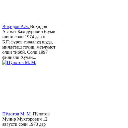
Воҳидов А.Б.
Воҳидов
Азамат Баҳодурович 6-уми
июни соли 1974 дар н.
Б.Ғафуров таваллуд шуда,
миллаташ тоҷик, маълумот
олии тиббӣ. Соли 1997
филиали Хучан...
Пӯлотов М. М.
Пўлотов
Мунир Мухторович 12
августи соли 1973 дар