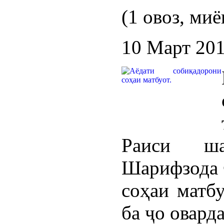
(1 овоз, миё
10 Март 20
Раиси ш
Шарифзода 
соҳаи матбу
ба ҷо овард