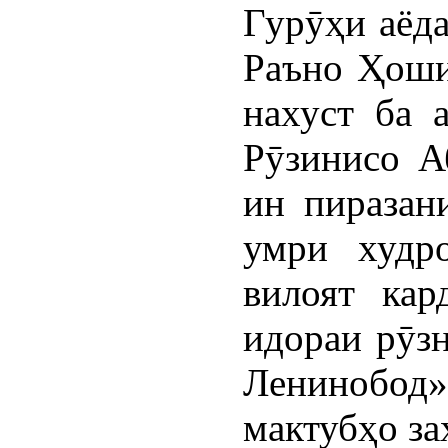
Гурӯҳи аёд
Раъно Ҳоши
нахуст ба 
Рӯзинисо А
ин пиразан
умри худр
вилоят кар
идораи рӯз
Ленинобод
мактубҳо за