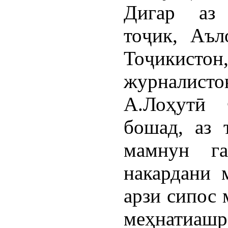
Дигар аз 
тоҷик, Аъл
Тоҷикист
журналис
А.Лоҳутӣ 
бошад, аз
мамнун га
накардани 
арзи сипос 
меҳнатиаш