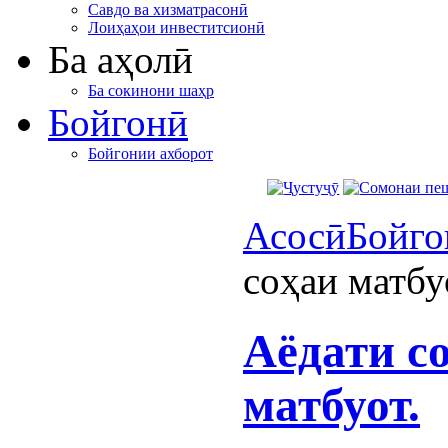
Савдо ва хизматрасонӣ
Лоиҳаҳои инвеститсионӣ
Ба аҳолӣ
Ба сокинони шаҳр
Бойгонӣ
Бойгонии ахборот
Асосӣ
Бойго
соҳаи матбу
Аёдати с
матбуот.