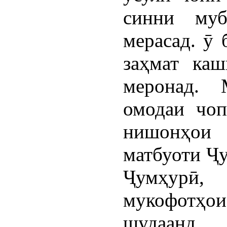
синни му
мерасад. ӯ 
заҳмат каш
меронад. 
омодаи чоп
нишонҳои
матбуоти Ҷ
Ҷумҳурӣ,
мукофотҳ
шудаанд.