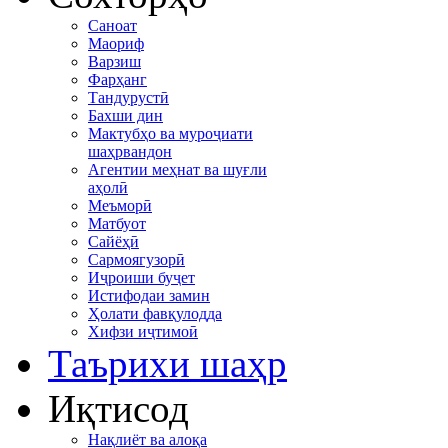
Саноат
Маориф
Варзиш
Фарҳанг
Тандурустӣ
Бахши дин
Мактубҳо ва муроҷиати
шаҳрвандон
Агентии меҳнат ва шуғли
аҳолӣ
Меъморӣ
Матбуот
Сайёҳӣ
Сармоягузорӣ
Иҷроиши буҷет
Истифодаи замин
Ҳолати фавқулодда
Хифзи иҷтимоӣ
Таърихи шаҳр
Иқтисод
Нақлиёт ва алоқа