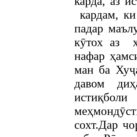
карда, аз 
кардам, ки
падар маъл
кӯтох аз х
нафар ҳамс
ман ба Хуҷ
давом диҳ
истиқбо
меҳмондӯ
сохт.Дар ч