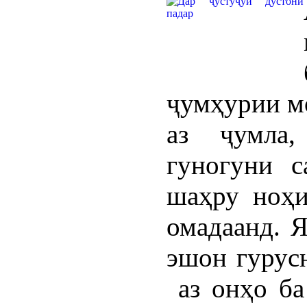
ҷумҳурии мо
аз ҷумла,
гуногуни с
шаҳру ноҳи
омадаанд. Я
эшон гурусн
аз онҳо ба