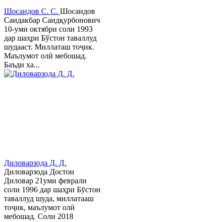
Шосаидов С. С.
Шосаидов
Саидакбар Саидқурбонович
10-уми октябри соли 1993
дар шаҳри Бўстон таваллуд
шудааст. Миллаташ тоҷик.
Маълумот олӣ мебошад.
Баъди ха...
Диловарзода Д. Д.
Диловарзода Достон
Диловар 21уми феврали
соли 1996 дар шаҳри Бӯстон
таваллуд шуда, миллатааш
тоҷик, маълумот олӣ
мебошад. Соли 2018