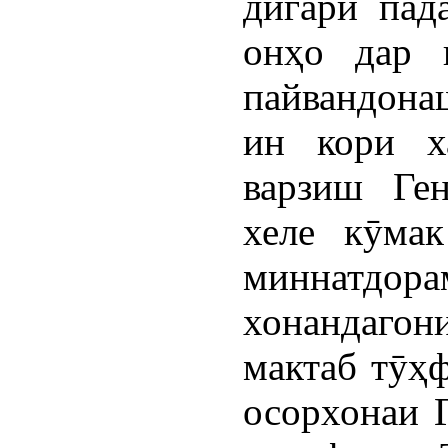
дигари пад
онҳо дар 
пайвандона
ин кори х
варзиш Ге
хеле кӯмак
миннатдора
хонандагон
мактаб тӯҳф
осорхонаи 