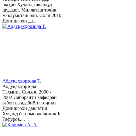
шаҳри Хуҷанд таваллуд
шудааст. Миллаташ тоҷик,
маълумоташ олӣ. Соли 2010
Донишгоҳи да...
Абдуқаҳҳорзода Т.
Абдуқаҳҳорзода
Таҳмина Солҳои 2000 -
2002-Лаборанти кафедраи
забон ва адабиёти тоҷики
Донишгоҳи давлатии
Хуҷанд ба номи академик Б.
Ғафуров,...