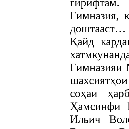
гирифтам. 
Гимназия, 
доштааст…
Қайд карда
хатмкуна
Гимназияи 
шахсиятҳои
соҳаи ҳар
Ҳамсинфи 
Ильич Вол