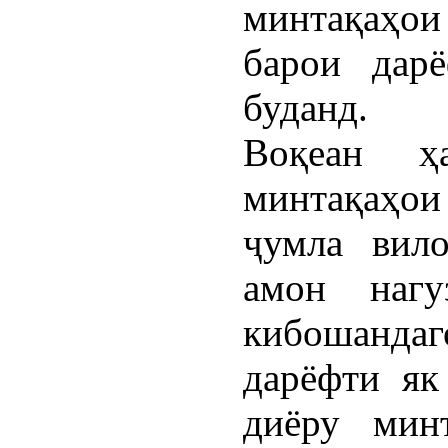
минтақаҳои
барои дар
буданд.
Воқеан ҳ
минтақаҳои
ҷумла вил
амон наг
кибошанда
дарёфти як
диёру мин