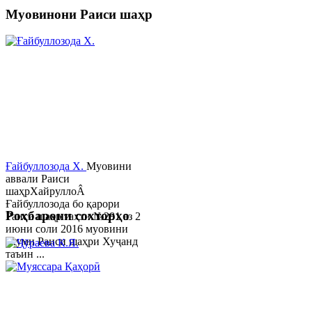
Муовинони Раиси шаҳр
Ғайбуллозода Х.
Муовини
аввали Раиси
шаҳрХайруллоÂ
Ғайбуллозода бо қарори
Роҳбарони сохторҳо
Раиси шаҳр таҳти №281 аз 2
июни соли 2016 муовини
якуми Раиси шаҳри Хуҷанд
таъин ...