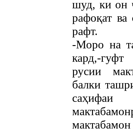
шуд, ки он 
рафоқат ва 
рафт.
-Моро на т
кард,-гуфт
русии мак
балки ташр
саҳифаи
мактабамон
мактабамон