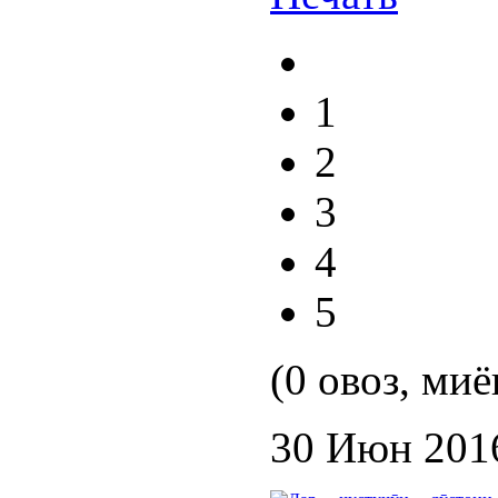
1
2
3
4
5
(0 овоз, миё
30 Июн 201