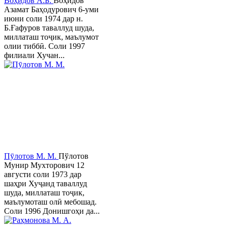
Воҳидов А.Б.
Воҳидов
Азамат Баҳодурович 6-уми
июни соли 1974 дар н.
Б.Ғафуров таваллуд шуда,
миллаташ тоҷик, маълумот
олии тиббӣ. Соли 1997
филиали Хучан...
Пӯлотов М. М.
Пўлотов
Мунир Мухторович 12
августи соли 1973 дар
шаҳри Хуҷанд таваллуд
шуда, миллаташ тоҷик,
маълумоташ олӣ мебошад.
Соли 1996 Донишгоҳи да...