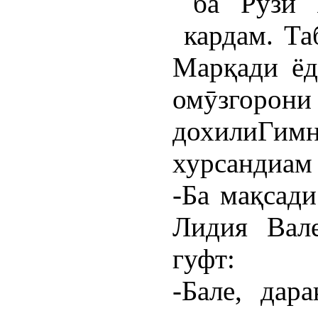
ба Рӯзи В
кардам. Та
Марқади ёд
омӯзгор
дохилиГи
хурсандиам
-Ба мақсади
Лидия Вале
гуфт:
-Бале, дар