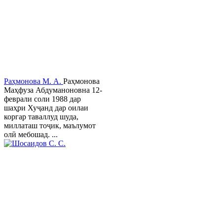
Раҳмонова М. А.
Раҳмонова
Маҳфуза Абдуманоновна 12-
феврали соли 1988 дар
шаҳри Хуҷанд дар оилаи
коргар таваллуд шуда,
миллаташ тоҷик, маълумот
олӣ мебошад. ...