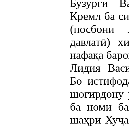
Бузурги В
Кремл ба си
(посбони 
давлатӣ) х
нафақа баро
Лидия Васи
Бо истифод
шогирдону 
ба номи б
шаҳри Хуҷа