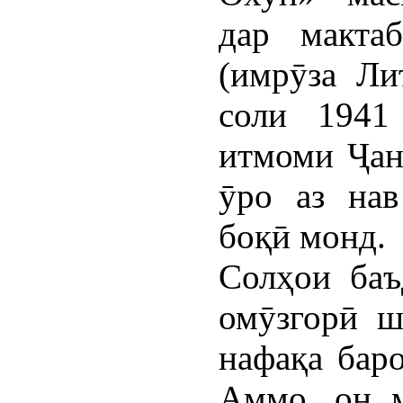
дар макт
(имрӯза Ли
соли 1941
итмоми Ҷан
ӯро аз нав
боқӣ монд.
Солҳои ба
омӯзгорӣ ш
нафақа баро
Аммо, он м