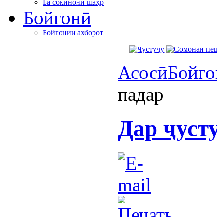
Ба сокинони шаҳр
Бойгонӣ
Бойгонии ахборот
Асосӣ
Бойго
падар
Дар ҷуст