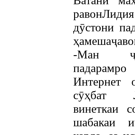
Ватанӣ ма
равонЛидия
дӯстони па
ҳамешаҷаво
-Ман ҷу
падарамро
Интернет о
сӯҳбат Л
винеткаи с
шабакаи и