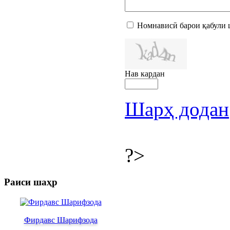
Номнависӣ барои қабули 
Нав кардан
Шарҳ додан
?>
Раиси шаҳр
Фирдавс Шарифзода