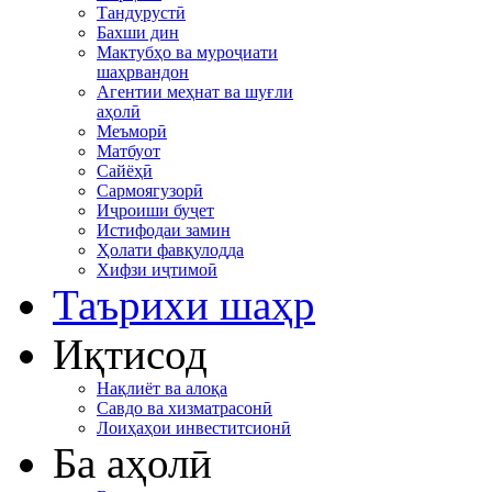
Тандурустӣ
Бахши дин
Мактубҳо ва муроҷиати
шаҳрвандон
Агентии меҳнат ва шуғли
аҳолӣ
Меъморӣ
Матбуот
Сайёҳӣ
Сармоягузорӣ
Иҷроиши буҷет
Истифодаи замин
Ҳолати фавқулодда
Хифзи иҷтимоӣ
Таърихи шаҳр
Иқтисод
Нақлиёт ва алоқа
Савдо ва хизматрасонӣ
Лоиҳаҳои инвеститсионӣ
Ба аҳолӣ