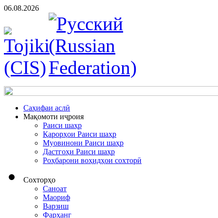
06.08.2026
Cаҳифаи аслӣ
Мақомоти иҷроия
Раиси шаҳр
Қарорҳои Раиси шаҳр
Муовинони Раиси шаҳр
Дастгоҳи Раиси шаҳр
Роҳбарони воҳидҳои сохторӣ
Сохторҳо
Саноат
Маориф
Варзиш
Фарҳанг