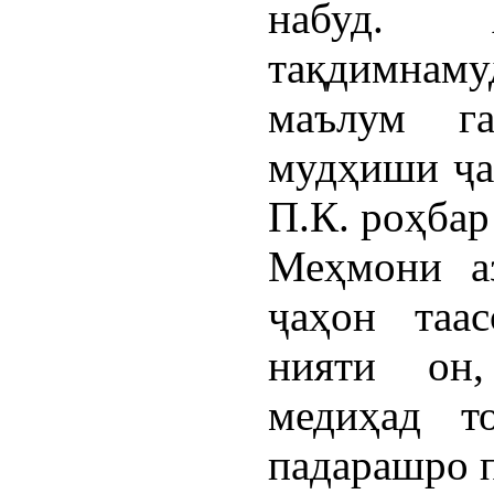
набуд.
тақдимна
маълум г
мудҳиши ҷа
П.К. роҳбар
Меҳмони а
ҷаҳон таа
нияти он
медиҳад т
падарашро п