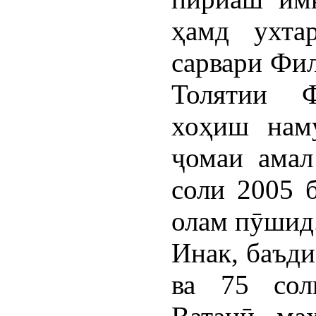
ҳамд ухта
сарвари Фи
Толятии Ф
хоҳиш нам
ҷомаи амал
соли 2005 
олам пӯшид
Инак, баъди
ва 75 сол