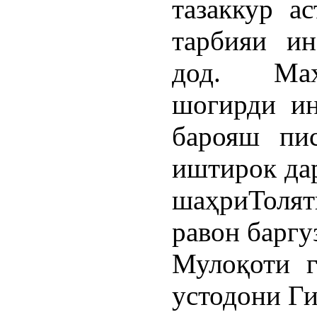
тазаккур а
тарбияи ин
дод. Маҳ
шогирди ин
барояш пи
иштирок дар
шаҳриТолят
равон баргу
Мулоқоти 
устодони Г