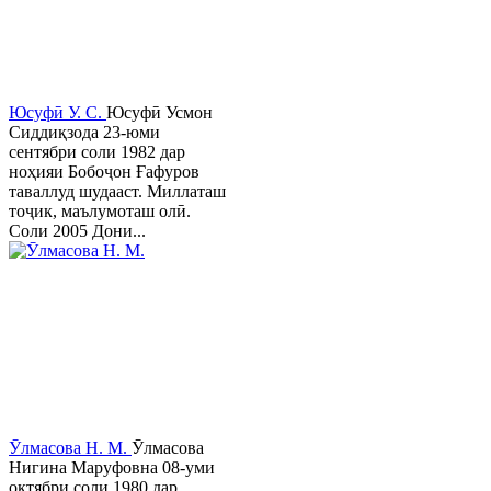
Юсуфӣ У. C.
Юсуфӣ Усмон
Сиддиқзода 23-юми
сентябри соли 1982 дар
ноҳияи Бобоҷон Ғафуров
таваллуд шудааст. Миллаташ
тоҷик, маълумоташ олӣ.
Соли 2005 Дони...
Ӯлмасова Н. М.
Ӯлмасова
Нигина Маруфовна 08-уми
октябри соли 1980 дар