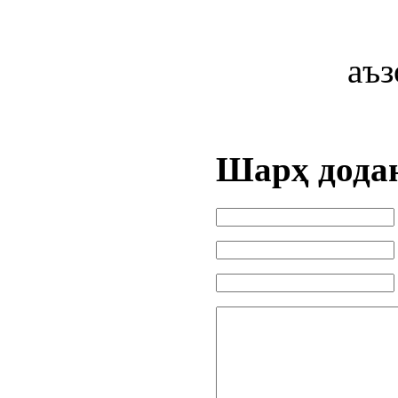
аъ
Шарҳ дода