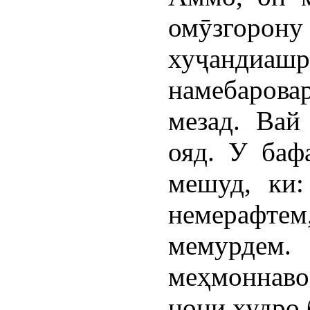
омӯзгорону
хуҷанди
намебаровар
мезад. Вай
ояд. У баф
мешуд, ки:
немерафте
мемурдем
меҳмоннав
нони худро