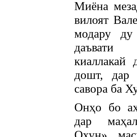
Миёна меза
вилоят Вал
модару ду
даъвати 
киаллакай 
дошт, дар
савора ба Х
Онҳо бо а
дар маҳал
Охун» маск