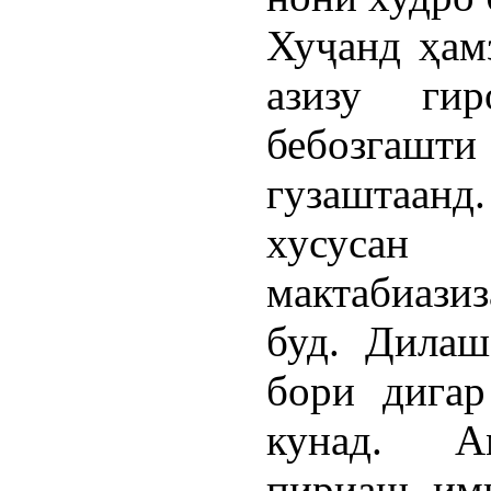
Хуҷанд ҳам
азизу ги
бебозгашт
гузаштаанд
хус
мактабиази
буд. Дилаш
бори дигар
кунад. Ам
пириаш имк