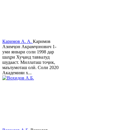
Каримов А. А.
Каримов
Азимҷон Акрамҷонович 1-
уми январи соли 1998 дар
шаҳри Хуҷанд таввалуд
шудааст. Миллаташ тоҷик,
маълумоташ олӣ. Соли 2020
Академияи х...