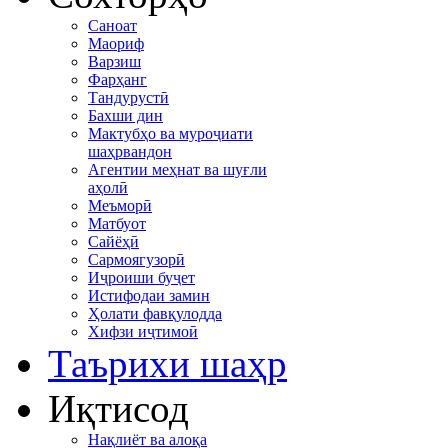
Саноат
Маориф
Варзиш
Фарҳанг
Тандурустӣ
Бахши дин
Мактубҳо ва муроҷиати
шаҳрвандон
Агентии меҳнат ва шуғли
аҳолӣ
Меъморӣ
Матбуот
Сайёҳӣ
Сармоягузорӣ
Иҷроиши буҷет
Истифодаи замин
Ҳолати фавқулодда
Хифзи иҷтимоӣ
Таърихи шаҳр
Иқтисод
Нақлиёт ва алоқа