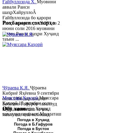
Ғайбуллозода Х.
Муовини
аввали Раиси
шаҳрХайруллоÂ
Ғайбуллозода бо қарори
Роҳбарони сохторҳо
Раиси шаҳр таҳти №281 аз 2
июни соли 2016 муовини
якуми Раиси шаҳри Хуҷанд
таъин ...
Ҷӯраева К.Я.
Ҷӯраева
Кибриё Яҳёевна 9 сентябри
Муяссара Қаҳорӣ
Муяссара
соли 1966 дар ноҳияи
Қаҳорӣ 15 октябри соли
Бобоҷон Ғафуров таваллуд
Обу хаво
1979 дар шаҳри Хуҷанд
шуда, миллаташ тоҷик,
таваллуд шудааст. Миллаташ
маълумот олӣ мебошад.
тоҷик. Маълумот олӣ. Соли
Соли 1997 Донишг...
Погода в Хуҷанд
Погода в Б.Ғафуров
2002 Донишгоҳи давлатии
Погода в Бустон
Хуҷанд ба...