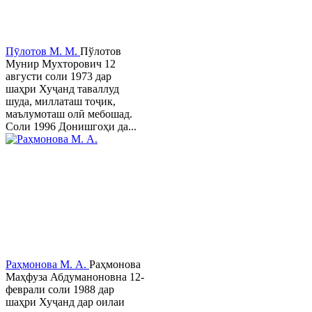
Пӯлотов М. М.
Пўлотов
Мунир Мухторович 12
августи соли 1973 дар
шаҳри Хуҷанд таваллуд
шуда, миллаташ тоҷик,
маълумоташ олӣ мебошад.
Соли 1996 Донишгоҳи да...
Раҳмонова М. А.
Раҳмонова
Маҳфуза Абдуманоновна 12-
феврали соли 1988 дар
шаҳри Хуҷанд дар оилаи