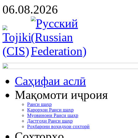
06.08.2026
Cаҳифаи аслӣ
Мақомоти иҷроия
Раиси шаҳр
Қарорҳои Раиси шаҳр
Муовинони Раиси шаҳр
Дастгоҳи Раиси шаҳр
Роҳбарони воҳидҳои сохторӣ
Сохторҳо