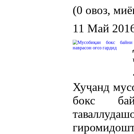
(0 овоз, миё
11 Май 201
Хуҷанд мус
бокс ба
таваллудаш
гиромидо