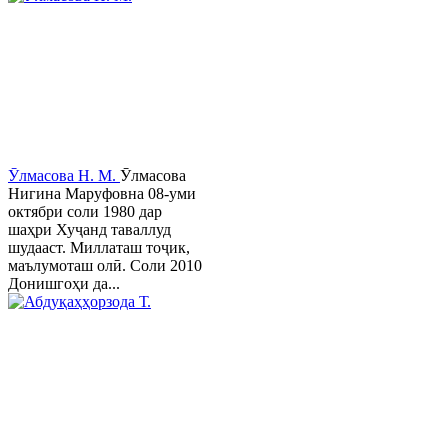
Ӯлмасова Н. М.
Ӯлмасова
Нигина Маруфовна 08-уми
октябри соли 1980 дар
шаҳри Хуҷанд таваллуд
шудааст. Миллаташ тоҷик,
маълумоташ олӣ. Соли 2010
Донишгоҳи да...