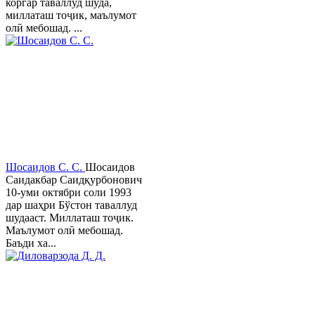
коргар таваллуд шуда,
миллаташ тоҷик, маълумот
олӣ мебошад. ...
Шосаидов С. С.
Шосаидов
Саидакбар Саидқурбонович
10-уми октябри соли 1993
дар шаҳри Бўстон таваллуд
шудааст. Миллаташ тоҷик.
Маълумот олӣ мебошад.
Баъди ха...