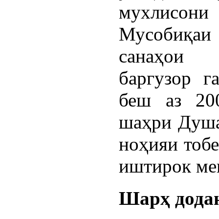
мухлисони
Мусобиқ
санаҳои
баргузор г
беш аз 20
шаҳри Душа
ноҳияи тобе
иштирок ме
Шарҳ дода