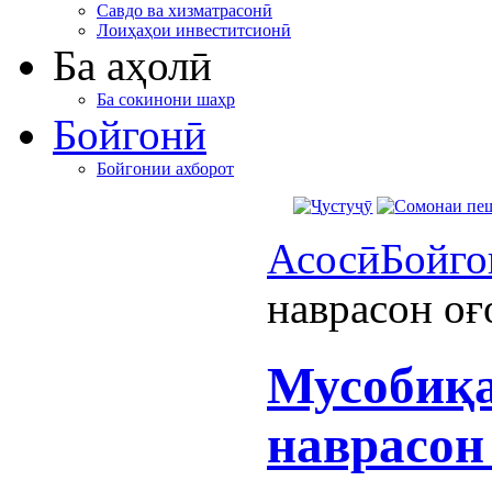
Савдо ва хизматрасонӣ
Лоиҳаҳои инвеститсионӣ
Ба аҳолӣ
Ба сокинони шаҳр
Бойгонӣ
Бойгонии ахборот
Асосӣ
Бойго
наврасон оғ
Мусобиқа
наврасон 