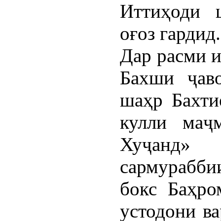
Иттиҳоди 
оғоз гардид.
Дар расми 
Бахши ҷаво
шаҳр Бахти
кулли маҷ
Хуҷанд» 
сармурабб
бокс Баҳро
устодони ва