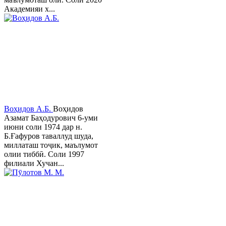
Академияи х...
Воҳидов А.Б.
Воҳидов
Азамат Баҳодурович 6-уми
июни соли 1974 дар н.
Б.Ғафуров таваллуд шуда,
миллаташ тоҷик, маълумот
олии тиббӣ. Соли 1997
филиали Хучан...