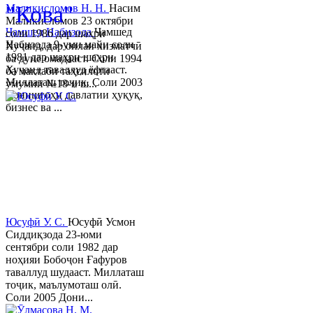
"Кова"
Маликисломов Н. Н.
Насим
Маликисломов 23 октябри
Ҷамшед Набизода
Ҷамшед
соли 1986 дар шаҳри
Набизода 9-уми майи соли
Хуҷанд, дар оилаи хизматчӣ
1981 дар шаҳри шаҳри
ба дунё омадааст. Соли 1994
Хуҷанд таваллуд ёфтааст.
ба мактаби таҳсилоти
Миллаташ тоҷик. Соли 2003
умумии №18-и ш...
Донишгоҳи давлатии ҳуқуқ,
бизнес ва ...
Юсуфӣ У. C.
Юсуфӣ Усмон
Сиддиқзода 23-юми
сентябри соли 1982 дар
ноҳияи Бобоҷон Ғафуров
таваллуд шудааст. Миллаташ
тоҷик, маълумоташ олӣ.
Соли 2005 Дони...