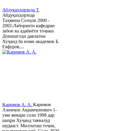
Абдуқаҳҳорзода Т.
Абдуқаҳҳорзода
Таҳмина Солҳои 2000 -
2002-Лаборанти кафедраи
забон ва адабиёти тоҷики
Донишгоҳи давлатии
Хуҷанд ба номи академик Б.
Ғафуров,...
Каримов А. А.
Каримов
Азимҷон Акрамҷонович 1-
уми январи соли 1998 дар
шаҳри Хуҷанд таввалуд
шудааст. Миллаташ тоҷик,
маълумоташ олӣ. Соли 2020