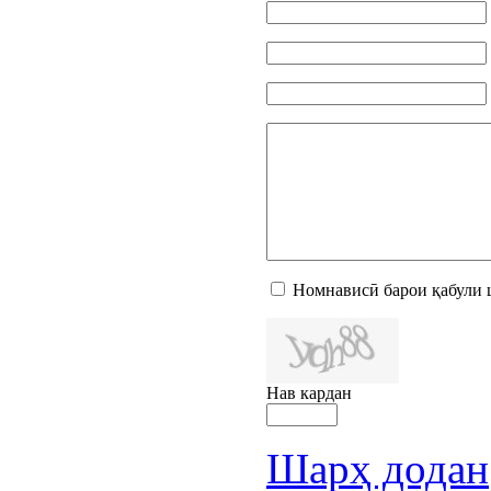
Номнависӣ барои қабули 
Нав кардан
Шарҳ додан