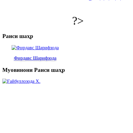
?>
Раиси шаҳр
Фирдавс Шарифзода
Муовинони Раиси шаҳр