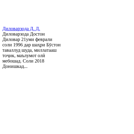
Диловарзода Д. Д.
Диловарзода Достон
Диловар 21уми феврали
соли 1996 дар шаҳри Бӯстон
таваллуд шуда, миллатааш
тоҷик, маълумот олӣ
мебошад. Соли 2018
Донишкад...