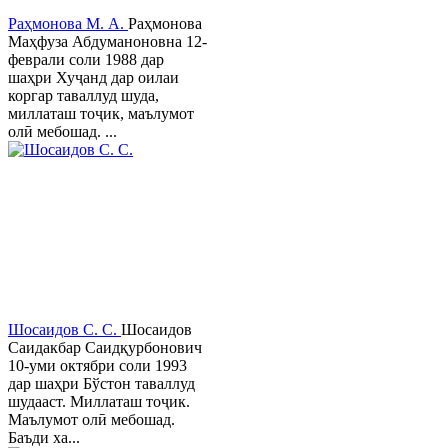
Раҳмонова М. А.
Раҳмонова
Маҳфуза Абдуманоновна 12-
феврали соли 1988 дар
шаҳри Хуҷанд дар оилаи
коргар таваллуд шуда,
миллаташ тоҷик, маълумот
олӣ мебошад. ...
Шосаидов С. С.
Шосаидов
Саидакбар Саидқурбонович
10-уми октябри соли 1993
дар шаҳри Бўстон таваллуд
шудааст. Миллаташ тоҷик.
Маълумот олӣ мебошад.
Баъди ха...