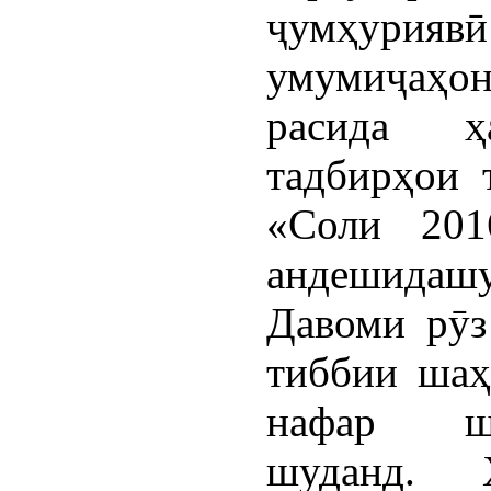
ҷумҳурия
умумиҷаҳон
расида ҳ
тадбирҳои 
«Соли 201
андешидаш
Давоми рӯз
тиббии шаҳ
нафар ша
шуданд. 