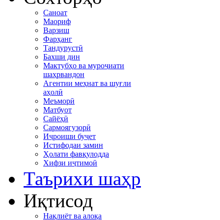
Саноат
Маориф
Варзиш
Фарҳанг
Тандурустӣ
Бахши дин
Мактубҳо ва муроҷиати
шаҳрвандон
Агентии меҳнат ва шуғли
аҳолӣ
Меъморӣ
Матбуот
Сайёҳӣ
Сармоягузорӣ
Иҷроиши буҷет
Истифодаи замин
Ҳолати фавқулодда
Хифзи иҷтимоӣ
Таърихи шаҳр
Иқтисод
Нақлиёт ва алоқа