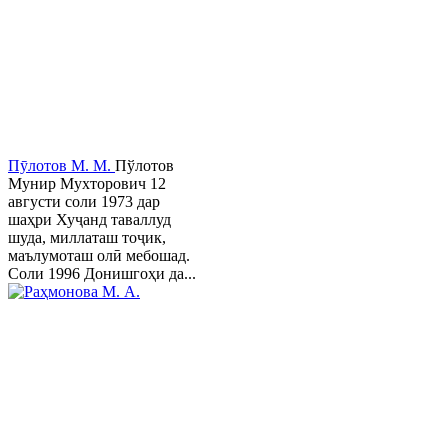
Пӯлотов М. М.
Пўлотов
Мунир Мухторович 12
августи соли 1973 дар
шаҳри Хуҷанд таваллуд
шуда, миллаташ тоҷик,
маълумоташ олӣ мебошад.
Соли 1996 Донишгоҳи да...