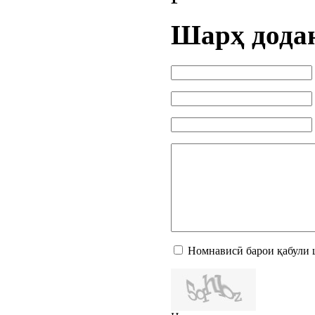
Шарҳ дода
Номнависӣ барои қабули 