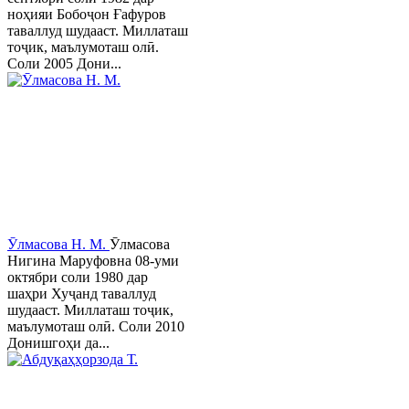
ноҳияи Бобоҷон Ғафуров
таваллуд шудааст. Миллаташ
тоҷик, маълумоташ олӣ.
Соли 2005 Дони...
Ӯлмасова Н. М.
Ӯлмасова
Нигина Маруфовна 08-уми
октябри соли 1980 дар
шаҳри Хуҷанд таваллуд
шудааст. Миллаташ тоҷик,
маълумоташ олӣ. Соли 2010
Донишгоҳи да...