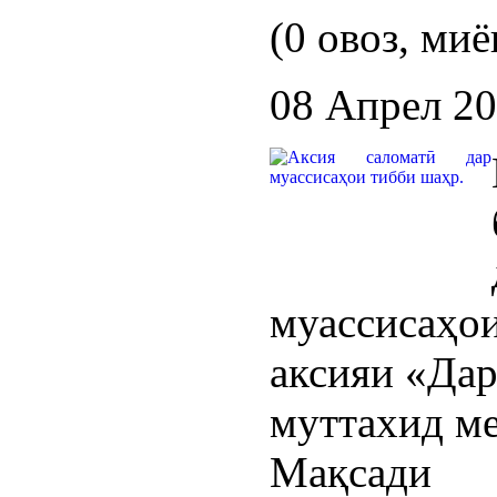
(0 овоз, миё
08 Апрел 2
муассисаҳо
аксияи «Дар
муттахид м
Мақсади б