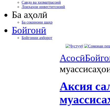
Савдо ва хизматрасонӣ
Лоиҳаҳои инвеститсионӣ
Ба аҳолӣ
Ба сокинони шаҳр
Бойгонӣ
Бойгонии ахборот
Асосӣ
Бойго
муассисаҳои
Аксия са
муассиса