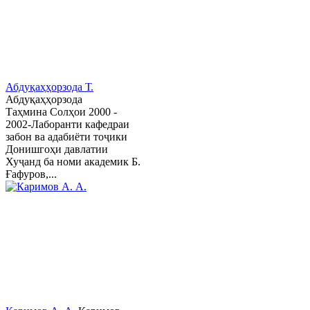
Абдуқаҳҳорзода Т.
Абдуқаҳҳорзода
Таҳмина Солҳои 2000 -
2002-Лаборанти кафедраи
забон ва адабиёти тоҷики
Донишгоҳи давлатии
Хуҷанд ба номи академик Б.
Ғафуров,...