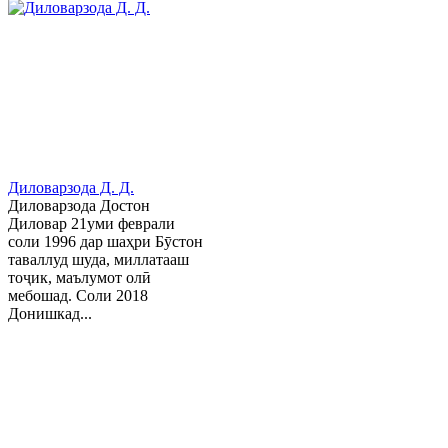
Диловарзода Д. Д.
Диловарзода Достон
Диловар 21уми феврали
соли 1996 дар шаҳри Бӯстон
таваллуд шуда, миллатааш
тоҷик, маълумот олӣ
мебошад. Соли 2018
Донишкад...