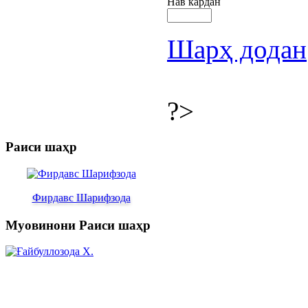
Нав кардан
Шарҳ додан
?>
Раиси шаҳр
Фирдавс Шарифзода
Муовинони Раиси шаҳр