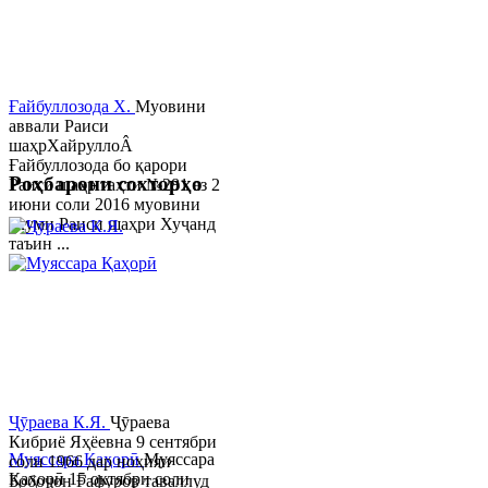
Ғайбуллозода Х.
Муовини
аввали Раиси
шаҳрХайруллоÂ
Ғайбуллозода бо қарори
Роҳбарони сохторҳо
Раиси шаҳр таҳти №281 аз 2
июни соли 2016 муовини
якуми Раиси шаҳри Хуҷанд
таъин ...
Ҷӯраева К.Я.
Ҷӯраева
Кибриё Яҳёевна 9 сентябри
Муяссара Қаҳорӣ
Муяссара
соли 1966 дар ноҳияи
Қаҳорӣ 15 октябри соли
Бобоҷон Ғафуров таваллуд