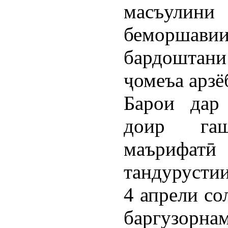
масъулин
беморшав
бардоштан
ҷомеъа арзё
Барои дар
доир га
маърифатӣ 
тандурусти
4 апрели со
баргузор