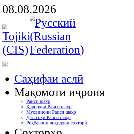
08.08.2026
Cаҳифаи аслӣ
Мақомоти иҷроия
Раиси шаҳр
Қарорҳои Раиси шаҳр
Муовинони Раиси шаҳр
Дастгоҳи Раиси шаҳр
Роҳбарони воҳидҳои сохторӣ
Сохторҳо