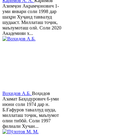
Каримов А. А.
Каримов
Азимҷон Акрамҷонович 1-
уми январи соли 1998 дар
шаҳри Хуҷанд таввалуд
шудааст. Миллаташ тоҷик,
маълумоташ олӣ. Соли 2020
Академияи х...
Воҳидов А.Б.
Воҳидов
Азамат Баҳодурович 6-уми
июни соли 1974 дар н.
Б.Ғафуров таваллуд шуда,
миллаташ тоҷик, маълумот
олии тиббӣ. Соли 1997
филиали Хучан...