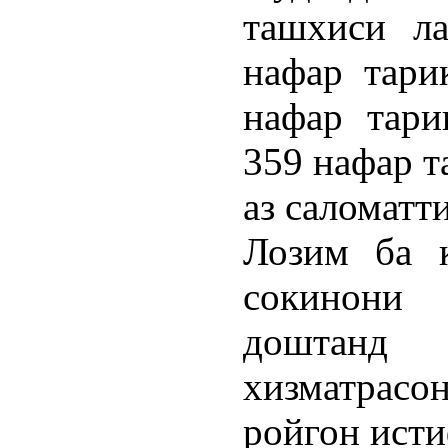
ташхиси ла
нафар тари
нафар тари
359 нафар т
аз саломатт
Лозим ба қ
сокинони
доштанд
хизматрасо
ройгон исти