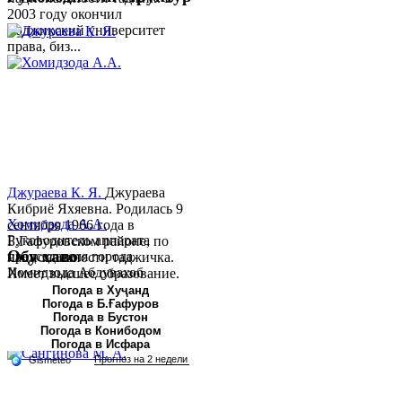
2003 году окончил
Таджикский университет
права, биз...
Джураева К. Я.
Джураева
Кибриё Яхяевна. Родилась 9
Хомидзода А.А.
сентября 1966 года в
Руководитель аппарата
Б.Гафуровском районе, по
Обу хаво
председателя города
национальности таджичка.
Хомидзода Абдувахоб
Имеет высшее образование.
Абдумаджид родился 8
В 1997 ...
Погода в Хуҷанд
Погода в Б.Ғафуров
июня 1978 года в городе
Погода в Бустон
Худжанде. По
Погода в Конибодом
национальности...
Погода в Исфара