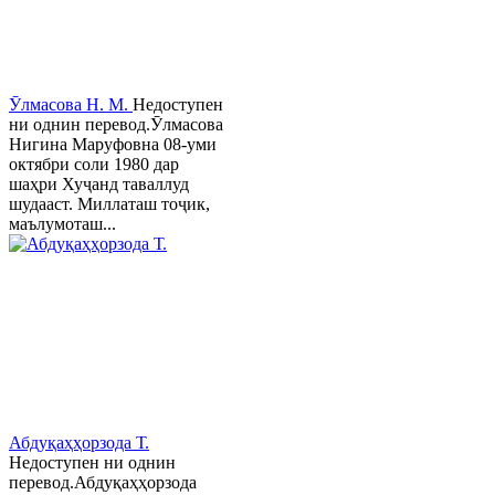
Ӯлмасова Н. М.
Недоступен
ни однин перевод.Ӯлмасова
Нигина Маруфовна 08-уми
октябри соли 1980 дар
шаҳри Хуҷанд таваллуд
шудааст. Миллаташ тоҷик,
маълумоташ...
Абдуқаҳҳорзода Т.
Недоступен ни однин
перевод.Абдуқаҳҳорзода