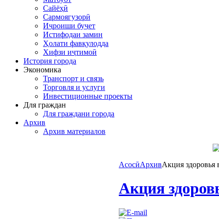
Сайёҳӣ
Сармоягузорӣ
Иҷроиши буҷет
Истифодаи замин
Ҳолати фавқулодда
Хифзи иҷтимоӣ
История города
Экономика
Транспорт и связь
Торговля и услуги
Инвестиционные проекты
Для граждан
Для граждани города
Архив
Архив материалов
Асосӣ
Архив
Акция здоровья 
Акция здоров