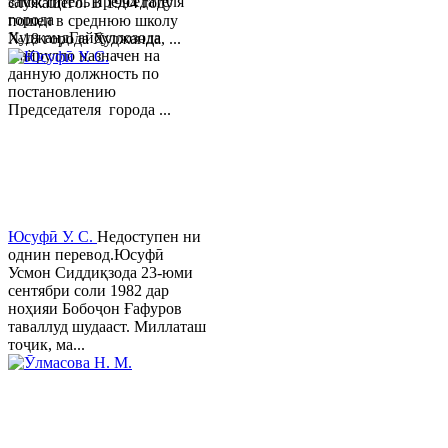
заместитель председателя
служащего. В 1994 году
города
пошел в среднюю школу
ХуджандГайбуллозода
№18 города Худжанда, ...
Хайрулло назначен на
данную должность по
постановлению
Председателя города ...
Юсуфӣ У. C.
Недоступен ни
однин перевод.Юсуфӣ
Усмон Сиддиқзода 23-юми
сентябри соли 1982 дар
ноҳияи Бобоҷон Ғафуров
таваллуд шудааст. Миллаташ
тоҷик, ма...