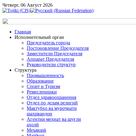
Четверг, 06 Август 2026
Главная
Исполнительный орган
Председатель города
Постоновление Председателя
Заместители Председателя
Аппарат Председателя
Руководители структур
Структура
Промышленность
Образование
Спорт и Туризм
Ремесленники
Отдел здравоохранения
Отдел по делам религий
Мактубҳо ва муроҷиати
шаҳрвандон
Агентии меҳнат ва шуғли
аҳолӣ
Меъморӣ
Матбуот