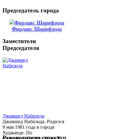
Председатель города
Фирдавс Шарифзода
Заместители
Председателя
Джамшед Набизода
Джамшед Набизода. Родился
9 мая 1981 года в городе
Худжанде. По
Руководители структур
национальности таджик. В