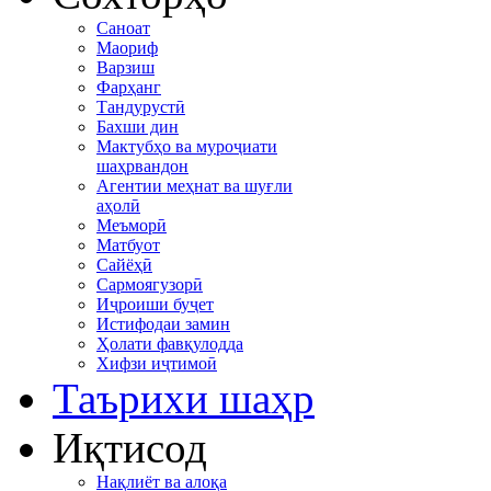
Саноат
Маориф
Варзиш
Фарҳанг
Тандурустӣ
Бахши дин
Мактубҳо ва муроҷиати
шаҳрвандон
Агентии меҳнат ва шуғли
аҳолӣ
Меъморӣ
Матбуот
Сайёҳӣ
Сармоягузорӣ
Иҷроиши буҷет
Истифодаи замин
Ҳолати фавқулодда
Хифзи иҷтимоӣ
Таърихи шаҳр
Иқтисод
Нақлиёт ва алоқа