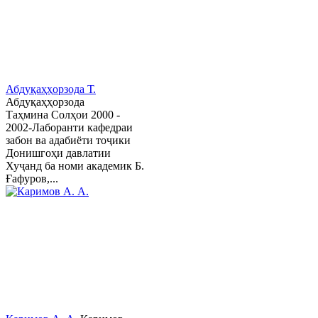
Абдуқаҳҳорзода Т.
Абдуқаҳҳорзода
Таҳмина Солҳои 2000 -
2002-Лаборанти кафедраи
забон ва адабиёти тоҷики
Донишгоҳи давлатии
Хуҷанд ба номи академик Б.
Ғафуров,...