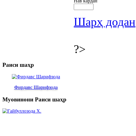
Нав кардан
Шарҳ додан
?>
Раиси шаҳр
Фирдавс Шарифзода
Муовинони Раиси шаҳр