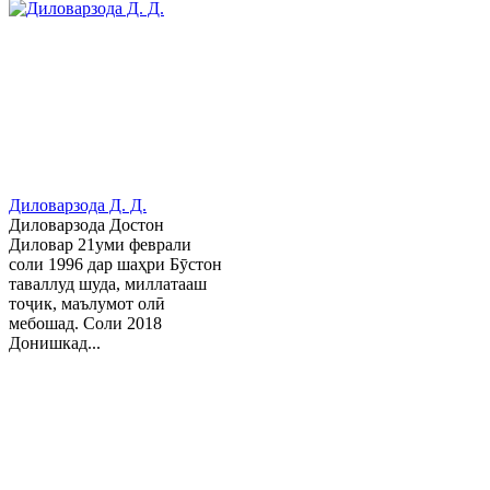
Диловарзода Д. Д.
Диловарзода Достон
Диловар 21уми феврали
соли 1996 дар шаҳри Бӯстон
таваллуд шуда, миллатааш
тоҷик, маълумот олӣ
мебошад. Соли 2018
Донишкад...