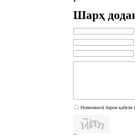
Шарҳ дода
Номнависӣ барои қабули 