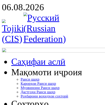
06.08.2026
Cаҳифаи аслӣ
Мақомоти иҷроия
Раиси шаҳр
Қарорҳои Раиси шаҳр
Муовинони Раиси шаҳр
Дастгоҳи Раиси шаҳр
Роҳбарони воҳидҳои сохторӣ
Сохторҳо