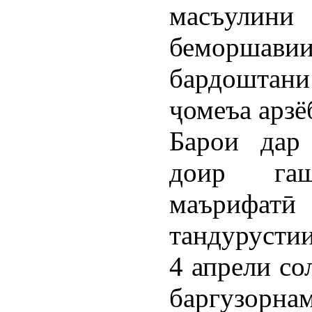
масъулин
беморшав
бардоштан
ҷомеъа арзё
Барои дар
доир га
маърифатӣ 
тандурусти
4 апрели со
баргузор