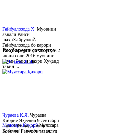
Ғайбуллозода Х.
Муовини
аввали Раиси
шаҳрХайруллоÂ
Ғайбуллозода бо қарори
Роҳбарони сохторҳо
Раиси шаҳр таҳти №281 аз 2
июни соли 2016 муовини
якуми Раиси шаҳри Хуҷанд
таъин ...
Ҷӯраева К.Я.
Ҷӯраева
Кибриё Яҳёевна 9 сентябри
Муяссара Қаҳорӣ
Муяссара
соли 1966 дар ноҳияи
Қаҳорӣ 15 октябри соли
Бобоҷон Ғафуров таваллуд