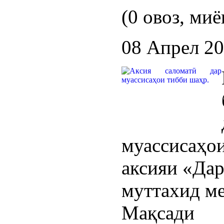
(0 овоз, миё
08 Апрел 2
муассисаҳо
аксияи «Дар
муттахид м
Мақсади б