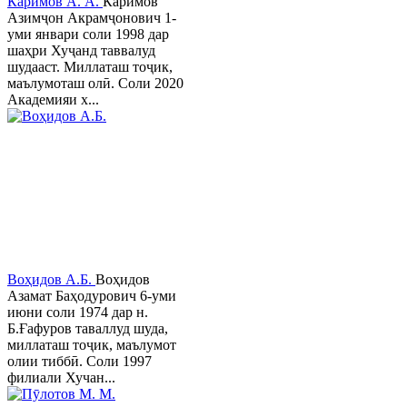
Каримов А. А.
Каримов
Азимҷон Акрамҷонович 1-
уми январи соли 1998 дар
шаҳри Хуҷанд таввалуд
шудааст. Миллаташ тоҷик,
маълумоташ олӣ. Соли 2020
Академияи х...
Воҳидов А.Б.
Воҳидов
Азамат Баҳодурович 6-уми
июни соли 1974 дар н.
Б.Ғафуров таваллуд шуда,
миллаташ тоҷик, маълумот
олии тиббӣ. Соли 1997
филиали Хучан...