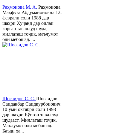
Раҳмонова М. А.
Раҳмонова
Маҳфуза Абдуманоновна 12-
феврали соли 1988 дар
шаҳри Хуҷанд дар оилаи
коргар таваллуд шуда,
миллаташ тоҷик, маълумот
олӣ мебошад. ...
Шосаидов С. С.
Шосаидов
Саидакбар Саидқурбонович
10-уми октябри соли 1993
дар шаҳри Бўстон таваллуд
шудааст. Миллаташ тоҷик.
Маълумот олӣ мебошад.
Баъди ха...