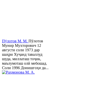
Пӯлотов М. М.
Пўлотов
Мунир Мухторович 12
августи соли 1973 дар
шаҳри Хуҷанд таваллуд
шуда, миллаташ тоҷик,
маълумоташ олӣ мебошад.
Соли 1996 Донишгоҳи да...