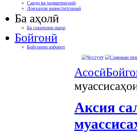
Савдо ва хизматрасонӣ
Лоиҳаҳои инвеститсионӣ
Ба аҳолӣ
Ба сокинони шаҳр
Бойгонӣ
Бойгонии ахборот
Асосӣ
Бойго
муассисаҳои
Аксия са
муассиса