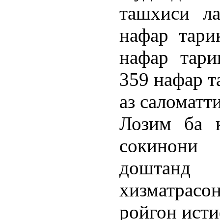
ташхиси ла
нафар тари
нафар тари
359 нафар т
аз саломатт
Лозим ба қ
сокинони
доштанд
хизматрасо
ройгон исти