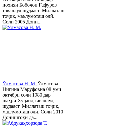
ноҳияи Бобоҷон Ғафуров
таваллуд шудааст. Миллаташ
тоҷик, маълумоташ олӣ.
Соли 2005 Дони...
Ӯлмасова Н. М.
Ӯлмасова
Нигина Маруфовна 08-уми
октябри соли 1980 дар
шаҳри Хуҷанд таваллуд
шудааст. Миллаташ тоҷик,
маълумоташ олӣ. Соли 2010
Донишгоҳи да...