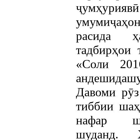
ҷумҳурия
умумиҷаҳон
расида ҳ
тадбирҳои 
«Соли 201
андешидаш
Давоми рӯз
тиббии шаҳ
нафар ша
шуданд. 