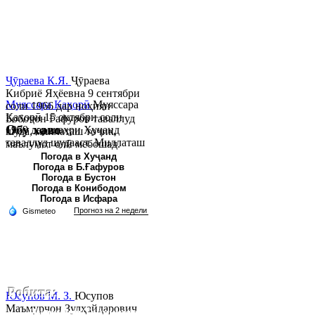
Ҷӯраева К.Я.
Ҷӯраева
Кибриё Яҳёевна 9 сентябри
Муяссара Қаҳорӣ
Муяссара
соли 1966 дар ноҳияи
Қаҳорӣ 15 октябри соли
Бобоҷон Ғафуров таваллуд
Обу хаво
1979 дар шаҳри Хуҷанд
шуда, миллаташ тоҷик,
таваллуд шудааст. Миллаташ
маълумот олӣ мебошад.
тоҷик. Маълумот олӣ. Соли
Соли 1997 Донишг...
Погода в Хуҷанд
Погода в Б.Ғафуров
2002 Донишгоҳи давлатии
Погода в Бустон
Хуҷанд ба...
Погода в Конибодом
Погода в Исфара
Робита:
Юсупов М. З.
Юсупов
Маъмурҷон Зулҳайдарович
Ҷумҳурии Тоҷикистон, вилояти Суғд,