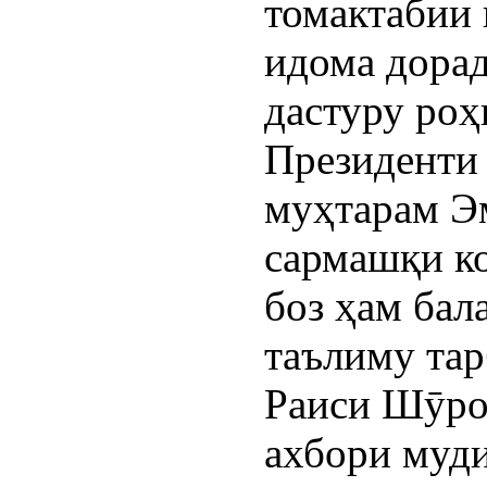
томактабии
идома дора
дастуру ро
Президенти
муҳтарам Э
сармашқи ко
боз ҳам бал
таълиму тар
Раиси Шӯро
ахбори муд