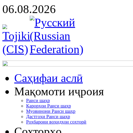
06.08.2026
Cаҳифаи аслӣ
Мақомоти иҷроия
Раиси шаҳр
Қарорҳои Раиси шаҳр
Муовинони Раиси шаҳр
Дастгоҳи Раиси шаҳр
Роҳбарони воҳидҳои сохторӣ
Сохторҳо