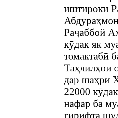
иштироки Р
Абдураҳмон
Раҷаббой А
кӯдак як му
томактабӣ б
Таҳлилҳои 
дар шаҳри Х
22000 кӯдак
нафар ба му
гирифта шуд