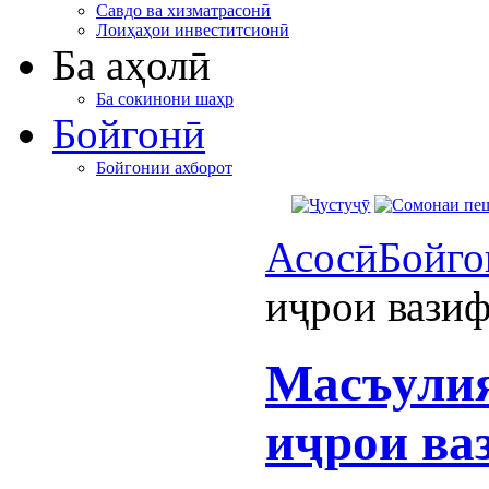
Савдо ва хизматрасонӣ
Лоиҳаҳои инвеститсионӣ
Ба аҳолӣ
Ба сокинони шаҳр
Бойгонӣ
Бойгонии ахборот
Асосӣ
Бойго
иҷрои вази
Масъулия
иҷрои ва