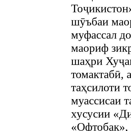
Тоҷикистон
шӯъбаи мао
муфассал до
маориф зикр
шаҳри Хуҷан
томактабӣ, 
таҳсилоти т
муассисаи т
хусусии «Ди
«Офтобак», 