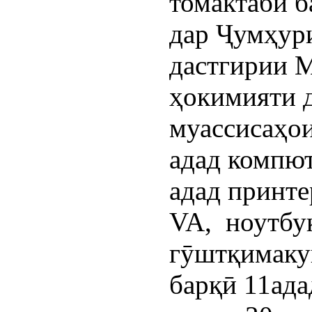
томактабӣ б
дар Ҷумҳур
дастгирии 
ҳокимияти 
муассисаҳои
адад компют
адад принте
VA, ноутбук
гӯштқимакун
барқӣ 11ада