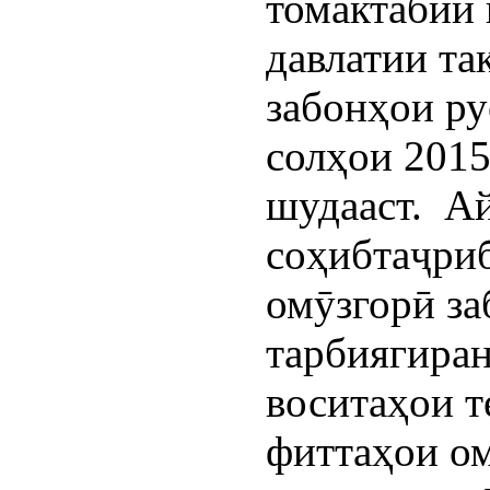
томактабии
давлатии та
забонҳои ру
солҳои 2015
шудааст. Ай
соҳибтаҷриб
омӯзгорӣ за
тарбиягиран
воситаҳои т
фиттаҳои о