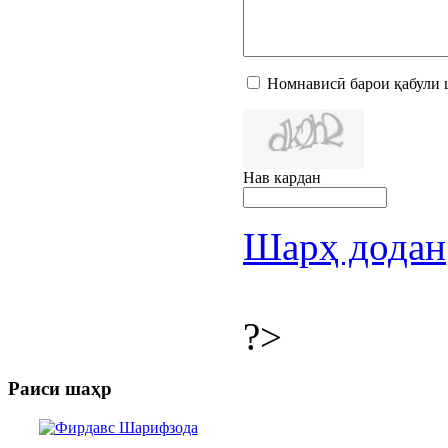
Номнависӣ барои қабули 
Нав кардан
Шарҳ додан
?>
Раиси шаҳр