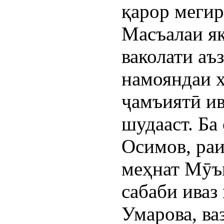
қарор мегир
Масъалаи як
ваколати аъ
намояндаи 
ҷамъиятӣ ив
шудааст. Ба
Осимов, раи
меҳнат Мӯъ
сабаби иваз
Умарова, ва