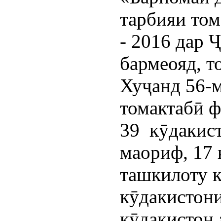
тарбияи том
- 2016 дар 
бармеояд, т
Хуҷанд 56-м
томактабӣ ф
39 кӯдакис
маориф, 17 
ташкилоту к
кӯдакистон
кӯдакистон 