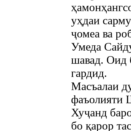
ҳамонҳангс
уҳдаи сарм
ҷомеа ва ро
Умеда Сайду
шавад. Оид 
гардид.
Масъалаи д
фаъолияти 
Хуҷанд баро
бо қарор та