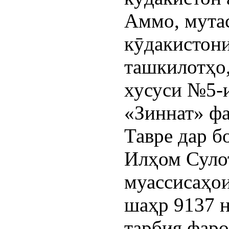
Аммо, мутас
кӯдакистони
ташкилотҳо,
хусуси №5-
«Зиннат» фа
Тавре дар б
Илҳом Сулот
муассисаҳои
шаҳр 9137 н
тарбия фаро