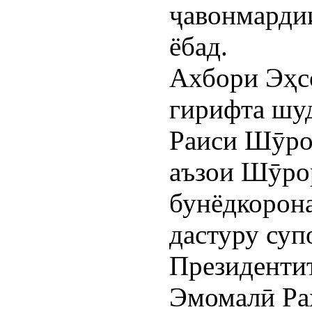
ҷавонмардии
ёбад.
Ахбори Эҳс
гирифта шуд
Раиси Шӯро
аъзои Шӯрор
бунёдкорона
дастуру су
Президенти
Эмомалӣ Ра