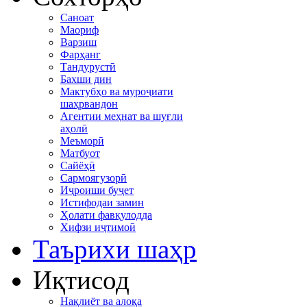
Саноат
Маориф
Варзиш
Фарҳанг
Тандурустӣ
Бахши дин
Мактубҳо ва муроҷиати
шаҳрвандон
Агентии меҳнат ва шуғли
аҳолӣ
Меъморӣ
Матбуот
Сайёҳӣ
Сармоягузорӣ
Иҷроиши буҷет
Истифодаи замин
Ҳолати фавқулодда
Хифзи иҷтимоӣ
Таърихи шаҳр
Иқтисод
Нақлиёт ва алоқа