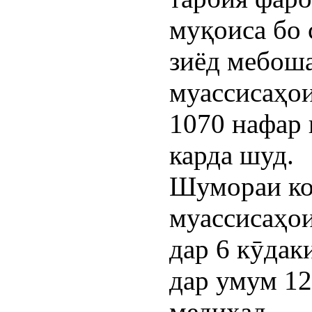
муқоиса бо 
зиёд мебоша
муассисаҳои
1070 нафар 
карда шуд.
Шумораи ко
муассисаҳои
дар 6 кӯдак
дар умум 1
медиҳад.