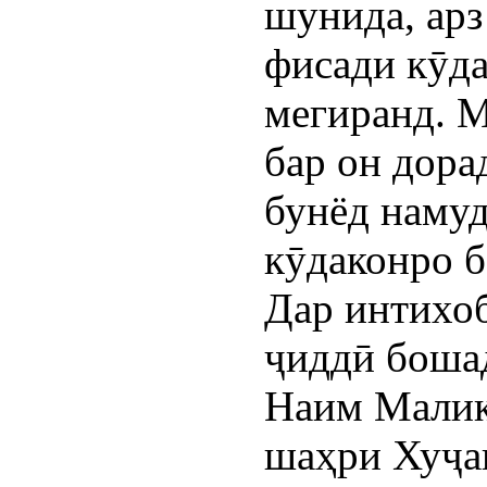
шунида, арз 
фисади кӯда
мегиранд. 
бар он дора
бунёд намуд
кӯдаконро б
Дар интихоб
ҷиддӣ боша
Наим Малик
шаҳри Хуҷ