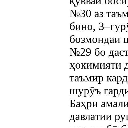
қувваи боси
№30 аз таъм
бино, 3–гур
бозмондаи 
№29 бо дас
ҳокимияти 
таъмир кард
шурӯъ гард
Баҳри амал
давлатии ру