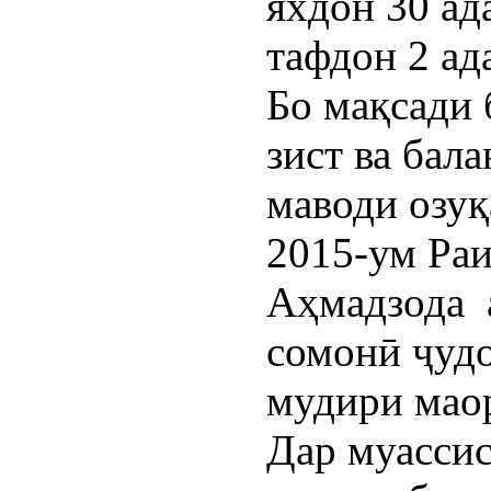
яхдон 30 ада
тафдон 2 ад
Бо мақсади
зист ва бал
маводи озуқ
2015-ум Ра
Аҳмадзода 
сомонӣ ҷудо
мудири мао
Дар муассис