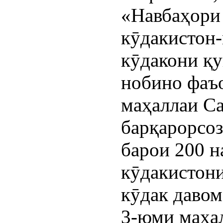
«Навбаҳори 
кӯдакистон-
кӯдакони қу
нобино фаъ
маҳаллаи С
барқарорсо
барои 200 н
кӯдакистон
кӯдак давом
3-юми маҳа