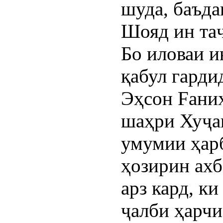
шуда, баъда
Шояд ин таҷ
Бо иловаи и
қабул гарди
Эҳсон Fаних
шаҳри Хуҷа
умумии ҳарб
ҳозирин ахб
арз кард, к
ҷалби ҳарч