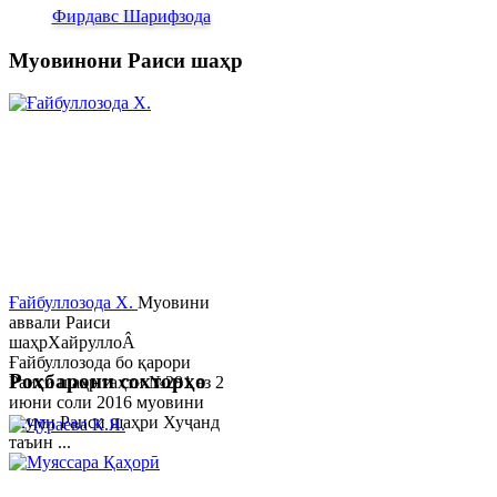
Фирдавс Шарифзода
Муовинони Раиси шаҳр
Ғайбуллозода Х.
Муовини
аввали Раиси
шаҳрХайруллоÂ
Ғайбуллозода бо қарори
Роҳбарони сохторҳо
Раиси шаҳр таҳти №281 аз 2
июни соли 2016 муовини
якуми Раиси шаҳри Хуҷанд
таъин ...