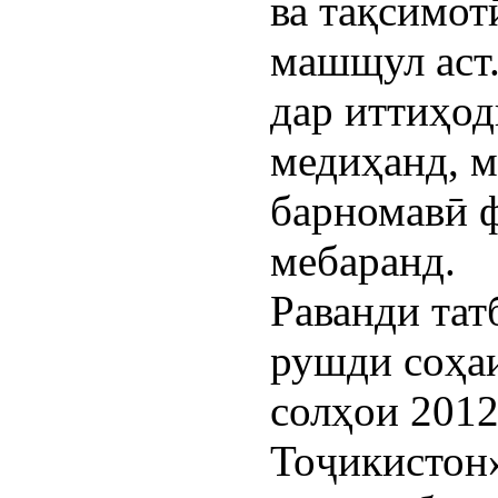
ва тақсимот
машщул аст
дар иттиҳод
медиҳанд, 
барномавӣ 
мебаранд.
Раванди тат
рушди соҳаи
солҳои 2012
Тоҷикистон