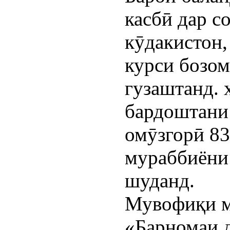
касбӣ дар с
кӯдакистон,
курси бозом
гузаштанд. 
бардоштани 
омӯзгорӣ 83
мураббиёни 
шуданд.
Мувофиқи м
«Барномаи 