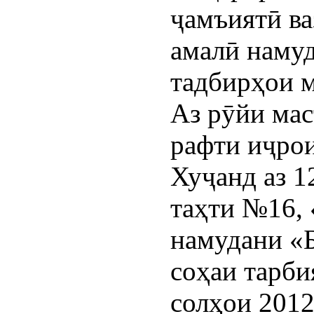
ҷамъиятӣ ва
амалӣ наму
тадбирҳои 
Аз рӯйи мас
рафти иҷро
Хуҷанд аз 1
таҳти №16, 
намудани «
соҳаи тарби
солҳои 201