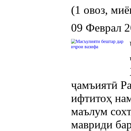
(1 овоз, миё
09 Феврал 
ҷамъиятӣ Р
ифтитоҳ нам
маълум сохт
мавриди ба