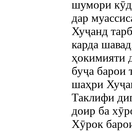
шумори кӯда
дар муасси
Хуҷанд тарб
карда шавад
ҳокимияти д
буҷа барои 
шаҳри Хуҷа
Таклифи ди
доир ба хӯр
Хӯрок барои