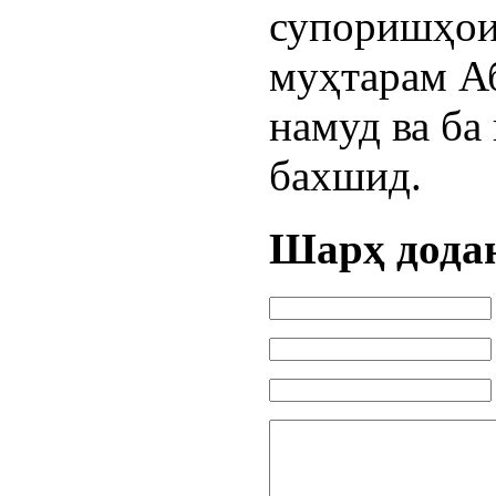
супоришҳои
муҳтарам А
намуд ва ба
бахшид.
Шарҳ дода