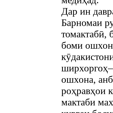
Дар ин дав
Барномаи р
томактабӣ, 
боми ошхон
кӯдакистон
ширхоргоҳ–
ошхона, анб
роҳравҳои к
мактаби мах