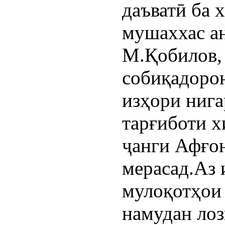
даъватӣ ба 
мушаххас ан
М.Қобилов,
собиқадоро
изҳори нига
тарғиботи 
ҷанги Афғон
мерасад.Аз 
мулоқотҳои
намудан лоз