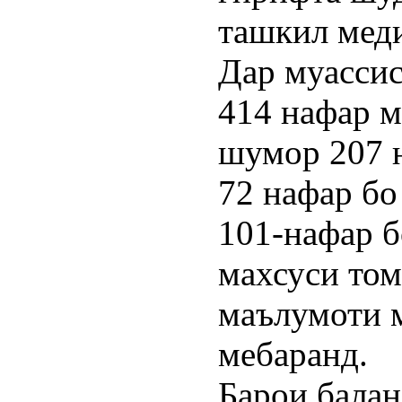
ташкил мед
Дар муассис
414 нафар м
шумор 207 н
72 нафар бо
101-нафар 
махсуси том
маълумоти 
мебаранд.
Барои бала