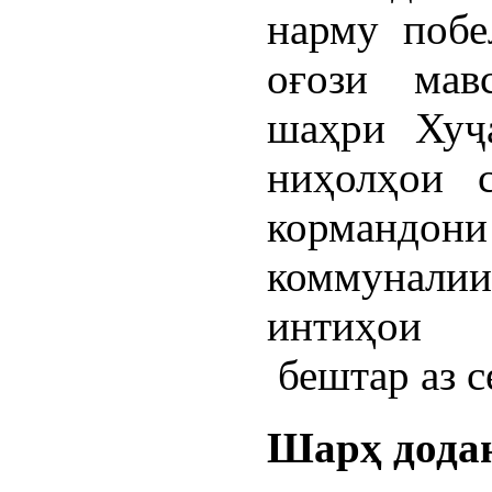
нарму побе
оғози мав
шаҳри Хуҷ
ниҳолҳои 
кормандони 
коммуналии
интиҳои 
бештар аз с
Шарҳ дода