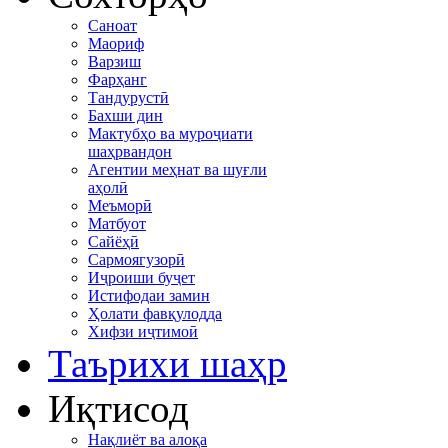
Саноат
Маориф
Варзиш
Фарҳанг
Тандурустӣ
Бахши дин
Мактубҳо ва муроҷиати
шаҳрвандон
Агентии меҳнат ва шуғли
аҳолӣ
Меъморӣ
Матбуот
Сайёҳӣ
Сармоягузорӣ
Иҷроиши буҷет
Истифодаи замин
Ҳолати фавқулодда
Хифзи иҷтимоӣ
Таърихи шаҳр
Иқтисод
Нақлиёт ва алоқа