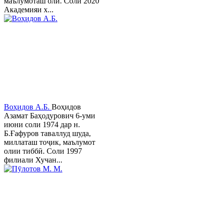
маълумоташ олӣ. Соли 2020
Академияи х...
Воҳидов А.Б.
Воҳидов
Азамат Баҳодурович 6-уми
июни соли 1974 дар н.
Б.Ғафуров таваллуд шуда,
миллаташ тоҷик, маълумот
олии тиббӣ. Соли 1997
филиали Хучан...