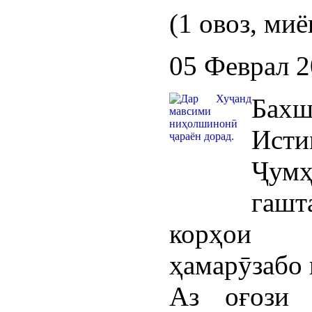
(1 овоз, миё
05 Феврал 
Бах
Ист
Ҷумҳ
гашт
корҳои 
ҳамарӯзабо 
Аз оғози 