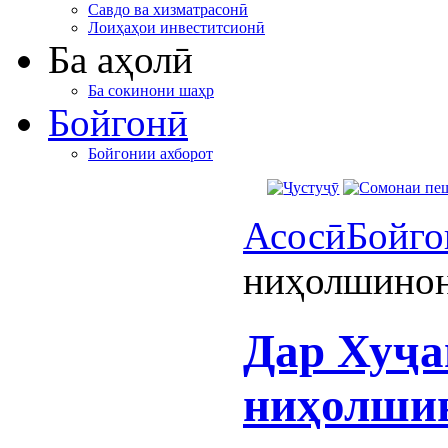
Савдо ва хизматрасонӣ
Лоиҳаҳои инвеститсионӣ
Ба аҳолӣ
Ба сокинони шаҳр
Бойгонӣ
Бойгонии ахборот
Асосӣ
Бойго
ниҳолшинон
Дар Хуҷа
ниҳолшин