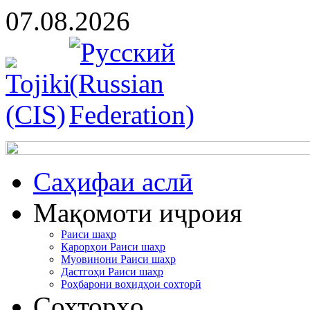
07.08.2026
Cаҳифаи аслӣ
Мақомоти иҷроия
Раиси шаҳр
Қарорҳои Раиси шаҳр
Муовинони Раиси шаҳр
Дастгоҳи Раиси шаҳр
Роҳбарони воҳидҳои сохторӣ
Сохторҳо