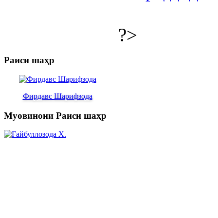
?>
Раиси шаҳр
Фирдавс Шарифзода
Муовинони Раиси шаҳр