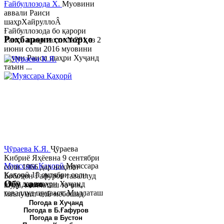
Ғайбуллозода Х.
Муовини
аввали Раиси
шаҳрХайруллоÂ
Ғайбуллозода бо қарори
Роҳбарони сохторҳо
Раиси шаҳр таҳти №281 аз 2
июни соли 2016 муовини
якуми Раиси шаҳри Хуҷанд
таъин ...
Ҷӯраева К.Я.
Ҷӯраева
Кибриё Яҳёевна 9 сентябри
Муяссара Қаҳорӣ
Муяссара
соли 1966 дар ноҳияи
Қаҳорӣ 15 октябри соли
Бобоҷон Ғафуров таваллуд
Обу хаво
1979 дар шаҳри Хуҷанд
шуда, миллаташ тоҷик,
таваллуд шудааст. Миллаташ
маълумот олӣ мебошад.
тоҷик. Маълумот олӣ. Соли
Соли 1997 Донишг...
Погода в Хуҷанд
Погода в Б.Ғафуров
2002 Донишгоҳи давлатии
Погода в Бустон
Хуҷанд ба...