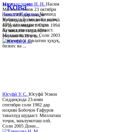
"Кова"
Маликисломов Н. Н.
Насим
Маликисломов 23 октябри
Ҷамшед Набизода
Ҷамшед
соли 1986 дар шаҳри
Набизода 9-уми майи соли
Хуҷанд, дар оилаи хизматчӣ
1981 дар шаҳри шаҳри
ба дунё омадааст. Соли 1994
Хуҷанд таваллуд ёфтааст.
ба мактаби таҳсилоти
Миллаташ тоҷик. Соли 2003
умумии №18-и ш...
Донишгоҳи давлатии ҳуқуқ,
бизнес ва ...
Юсуфӣ У. C.
Юсуфӣ Усмон
Сиддиқзода 23-юми
сентябри соли 1982 дар
ноҳияи Бобоҷон Ғафуров
таваллуд шудааст. Миллаташ
тоҷик, маълумоташ олӣ.
Соли 2005 Дони...