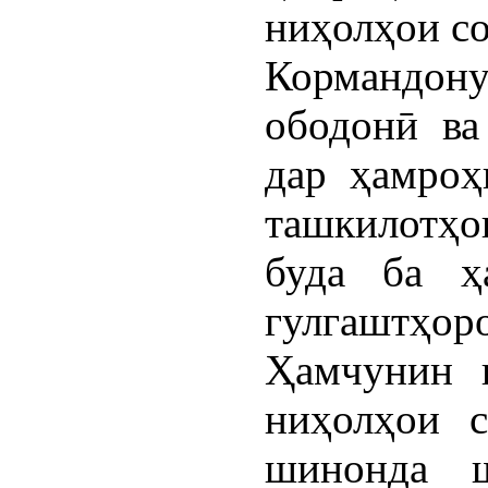
ниҳолҳои с
Кормандону
ободонӣ ва
дар ҳамроҳ
ташкилотҳои
буда ба ҳ
гулгаштҳор
Ҳамчунин 
ниҳолҳои с
шинонда ш