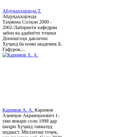
Абдуқаҳҳорзода Т.
Абдуқаҳҳорзода
Таҳмина Солҳои 2000 -
2002-Лаборанти кафедраи
забон ва адабиёти тоҷики
Донишгоҳи давлатии
Хуҷанд ба номи академик Б.
Ғафуров,...
Каримов А. А.
Каримов
Азимҷон Акрамҷонович 1-
уми январи соли 1998 дар
шаҳри Хуҷанд таввалуд
шудааст. Миллаташ тоҷик,