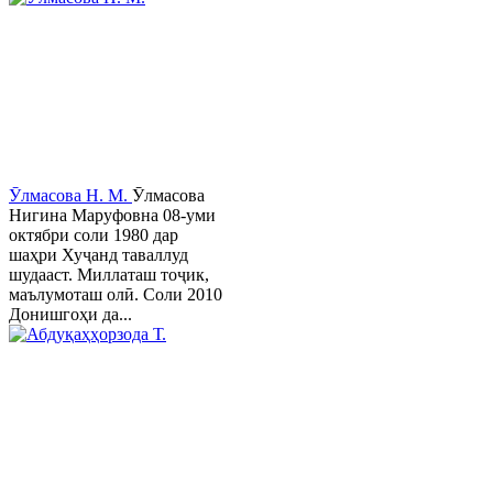
Ӯлмасова Н. М.
Ӯлмасова
Нигина Маруфовна 08-уми
октябри соли 1980 дар
шаҳри Хуҷанд таваллуд
шудааст. Миллаташ тоҷик,
маълумоташ олӣ. Соли 2010
Донишгоҳи да...