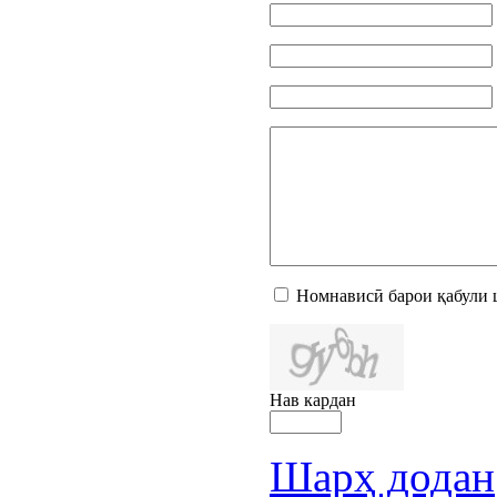
Номнависӣ барои қабули 
Нав кардан
Шарҳ додан