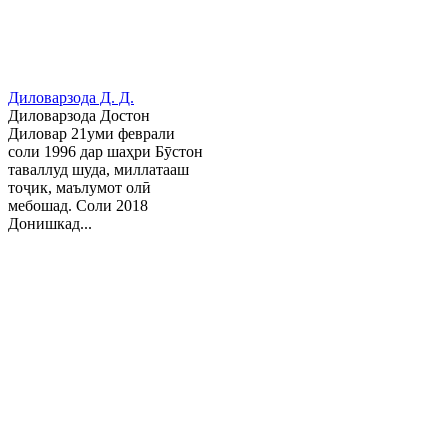
Диловарзода Д. Д.
Диловарзода Достон
Диловар 21уми феврали
соли 1996 дар шаҳри Бӯстон
таваллуд шуда, миллатааш
тоҷик, маълумот олӣ
мебошад. Соли 2018
Донишкад...