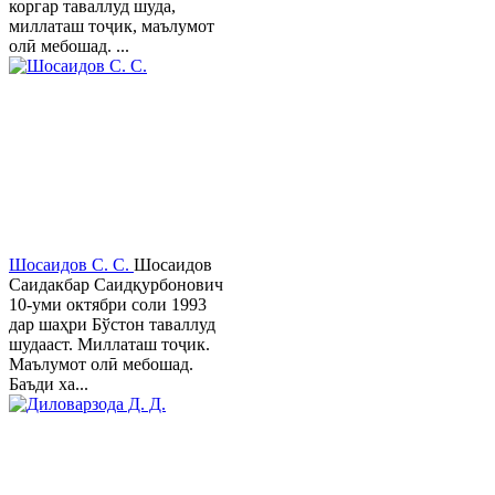
коргар таваллуд шуда,
миллаташ тоҷик, маълумот
олӣ мебошад. ...
Шосаидов С. С.
Шосаидов
Саидакбар Саидқурбонович
10-уми октябри соли 1993
дар шаҳри Бўстон таваллуд
шудааст. Миллаташ тоҷик.
Маълумот олӣ мебошад.
Баъди ха...