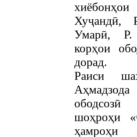
хиёбонҳои
Хуҷандӣ, 
Умарӣ, Р.
корҳои обо
дорад.
Раиси ша
Аҳмадзода
ободсозӣ
шоҳроҳи «
ҳамроҳи 