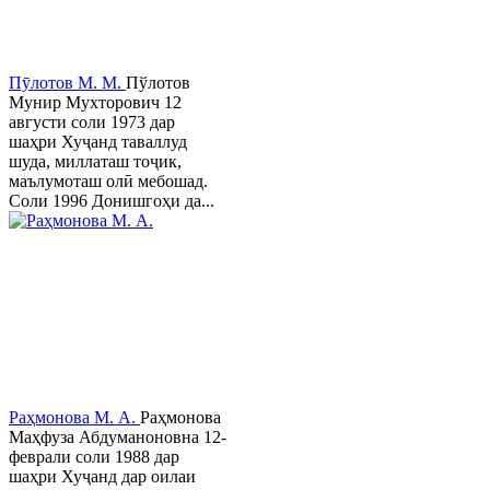
Пӯлотов М. М.
Пўлотов
Мунир Мухторович 12
августи соли 1973 дар
шаҳри Хуҷанд таваллуд
шуда, миллаташ тоҷик,
маълумоташ олӣ мебошад.
Соли 1996 Донишгоҳи да...
Раҳмонова М. А.
Раҳмонова
Маҳфуза Абдуманоновна 12-
феврали соли 1988 дар
шаҳри Хуҷанд дар оилаи