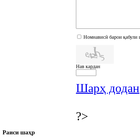
Номнависӣ барои қабули 
Нав кардан
Шарҳ додан
?>
Раиси шаҳр