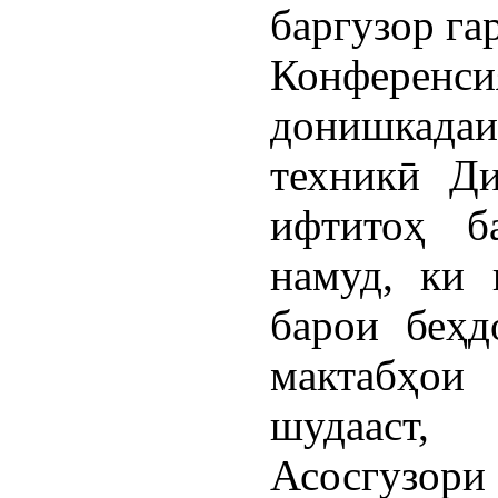
баргузор га
Конфере
донишкадаи
техникӣ Ди
ифтитоҳ б
намуд, ки 
барои беҳд
мактабҳои
шудааст,
Асосгузор