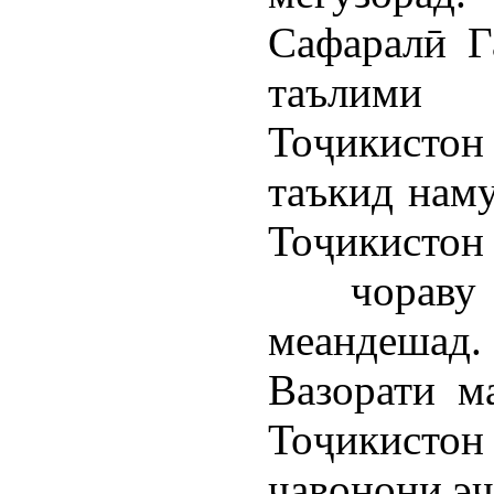
Сафаралӣ Г
таълими 
Тоҷикисто
таъкид нам
Тоҷикисто
чораву 
меандешад.
Вазорати м
Тоҷикист
ҷавонони эҷ