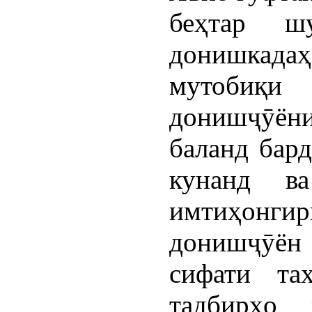
беҳтар ш
донишкад
мутобиқ
донишҷӯён
баланд бард
кунанд ва
имтиҳонгир
донишҷӯён 
сифати та
тадбирҳо 