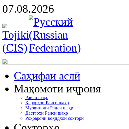
07.08.2026
Cаҳифаи аслӣ
Мақомоти иҷроия
Раиси шаҳр
Қарорҳои Раиси шаҳр
Муовинони Раиси шаҳр
Дастгоҳи Раиси шаҳр
Роҳбарони воҳидҳои сохторӣ
Сохторҳо