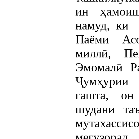
ин ҳамоиш
намуд, ки 
Паёми Асо
миллӣ, Пе
Эмомалӣ Р
Ҷумҳурии
гашта, он
шудани та
мутахассис
мегузорад.