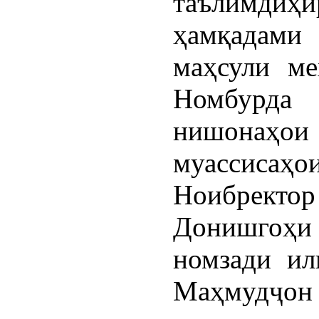
таълимди
ҳамқадами
маҳсули ме
Номбурда
нишонаҳои
муассисаҳои
Ноибрек
Донишгоҳи 
номзади ил
Маҳмудҷ