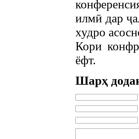
конференси
илмӣ дар ҷа
худро асосн
Кори конфр
ёфт.
Шарҳ дода