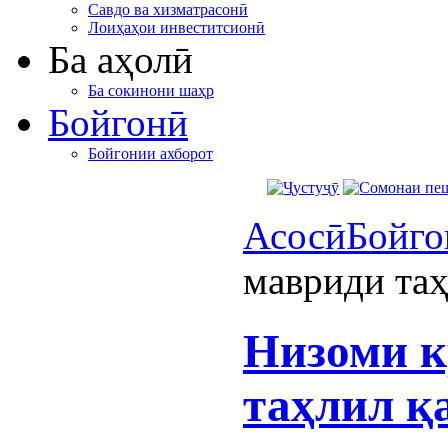
Савдо ва хизматрасонӣ
Лоиҳаҳои инвеститсионӣ
Ба аҳолӣ
Ба сокинони шаҳр
Бойгонӣ
Бойгонии ахборот
Асосӣ
Бойго
мавриди таҳ
Низоми к
таҳлил қ