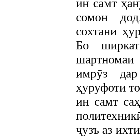
ин самт ҳан
сомон дод
сохтани ҳу
Бо ширкат
шартномаи
имрӯз дар
ҳуруфоти то
ин самт са
политехникӣ
ҷузъ аз ихт