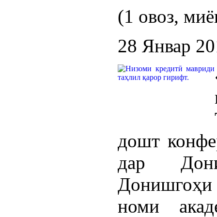
(1 овоз, миё
28 Январ 20
дошт конфе
дар Дони
Донишгоҳи 
номи ака