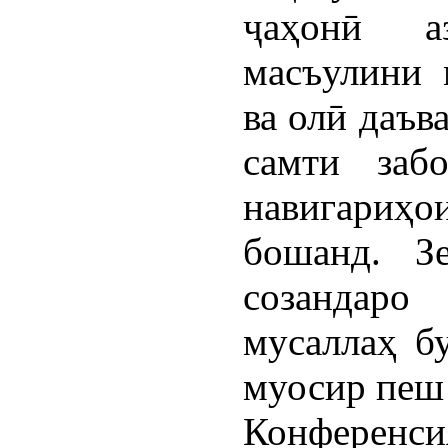
ҷаҳонӣ а
масъулини 
ва олӣ даъв
самти заб
навигариҳ
бошанд. З
созандаро
мусаллаҳ б
муосир пеш 
Конференси