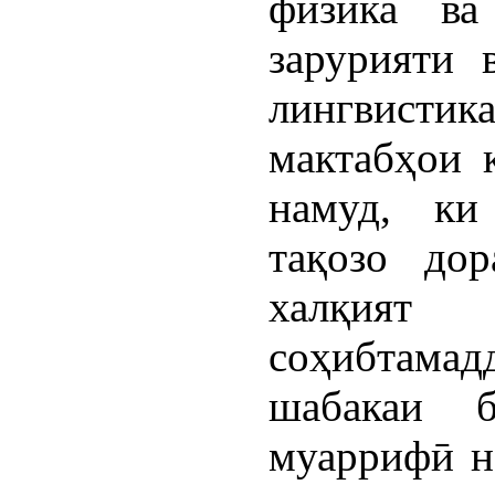
физика ва
зарурияти 
лингвист
мактабҳои 
намуд, ки
тақозо до
халқият
соҳибтам
шабакаи б
муаррифӣ н