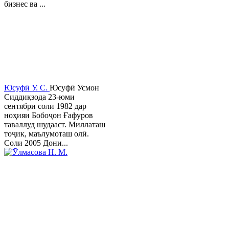
бизнес ва ...
Юсуфӣ У. C.
Юсуфӣ Усмон
Сиддиқзода 23-юми
сентябри соли 1982 дар
ноҳияи Бобоҷон Ғафуров
таваллуд шудааст. Миллаташ
тоҷик, маълумоташ олӣ.
Соли 2005 Дони...