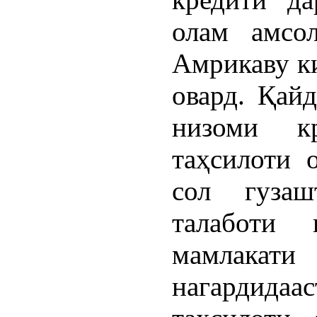
олам амсо
Амрикаву к
овард. Қай
низоми к
таҳсилоти 
сол гуза
талаботи
мамлакат
нагардида