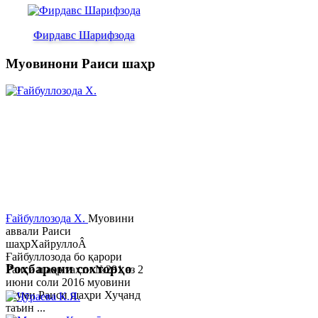
Фирдавс Шарифзода
Муовинони Раиси шаҳр
Ғайбуллозода Х.
Муовини
аввали Раиси
шаҳрХайруллоÂ
Ғайбуллозода бо қарори
Роҳбарони сохторҳо
Раиси шаҳр таҳти №281 аз 2
июни соли 2016 муовини
якуми Раиси шаҳри Хуҷанд
таъин ...