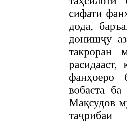
таҳсилоти
сифати фанҳ
дода, баръ
донишҷӯ аз
такроран м
расидааст,
фанҳоеро 
вобаста ба
Мақсудов мӯ
таҷриба