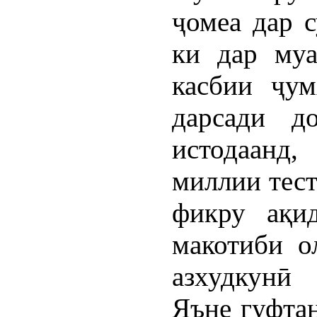
ҷомеа дар с
ки дар муа
касбии ҷум
дарсади д
истодаанд
миллии тест
фикру ақи
макотиби о
азхудкунӣ 
Яъне гуфтан