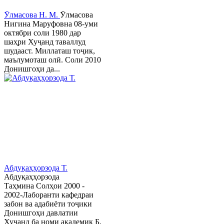
Ӯлмасова Н. М.
Ӯлмасова
Нигина Маруфовна 08-уми
октябри соли 1980 дар
шаҳри Хуҷанд таваллуд
шудааст. Миллаташ тоҷик,
маълумоташ олӣ. Соли 2010
Донишгоҳи да...
Абдуқаҳҳорзода Т.
Абдуқаҳҳорзода
Таҳмина Солҳои 2000 -
2002-Лаборанти кафедраи
забон ва адабиёти тоҷики
Донишгоҳи давлатии
Хуҷанд ба номи академик Б.