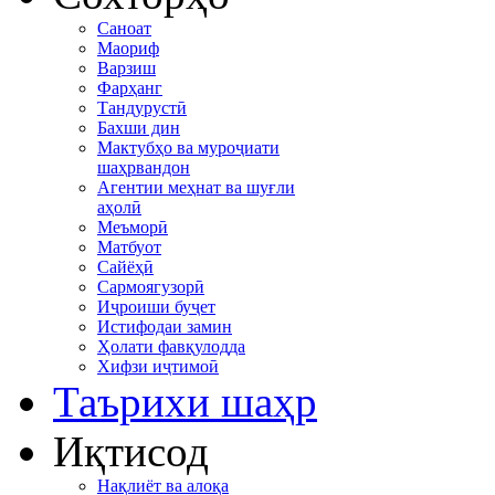
Саноат
Маориф
Варзиш
Фарҳанг
Тандурустӣ
Бахши дин
Мактубҳо ва муроҷиати
шаҳрвандон
Агентии меҳнат ва шуғли
аҳолӣ
Меъморӣ
Матбуот
Сайёҳӣ
Сармоягузорӣ
Иҷроиши буҷет
Истифодаи замин
Ҳолати фавқулодда
Хифзи иҷтимоӣ
Таърихи шаҳр
Иқтисод
Нақлиёт ва алоқа