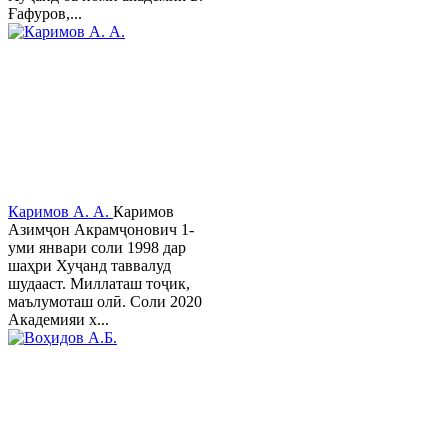
Ғафуров,...
Каримов А. А.
Каримов
Азимҷон Акрамҷонович 1-
уми январи соли 1998 дар
шаҳри Хуҷанд таввалуд
шудааст. Миллаташ тоҷик,
маълумоташ олӣ. Соли 2020
Академияи х...