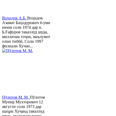
Воҳидов А.Б.
Воҳидов
Азамат Баҳодурович 6-уми
июни соли 1974 дар н.
Б.Ғафуров таваллуд шуда,
миллаташ тоҷик, маълумот
олии тиббӣ. Соли 1997
филиали Хучан...
Пӯлотов М. М.
Пўлотов
Мунир Мухторович 12
августи соли 1973 дар
шаҳри Хуҷанд таваллуд
шуда, миллаташ тоҷик,