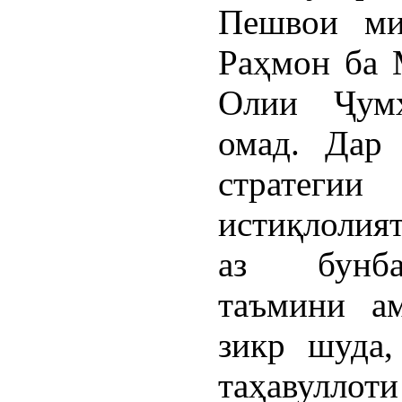
Пешвои ми
Раҳмон ба 
Олии Ҷумҳ
омад. Дар
стратеги
истиқлолия
аз бунба
таъмини ам
зикр шуда,
таҳавулло