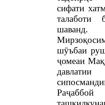
сифати хатм
талаботи 
шаванд.
Мирзоқос
шӯъбаи руш
ҷомеаи Мақ
давлатии
сипосманд
Раҷаббой
ташкилкуна