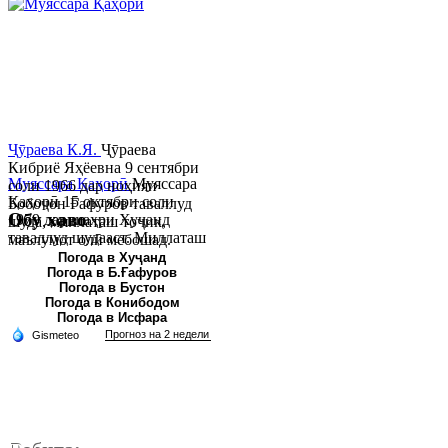
Ҷӯраева К.Я.
Ҷӯраева
Кибриё Яҳёевна 9 сентябри
Муяссара Қаҳорӣ
Муяссара
соли 1966 дар ноҳияи
Қаҳорӣ 15 октябри соли
Бобоҷон Ғафуров таваллуд
Обу хаво
1979 дар шаҳри Хуҷанд
шуда, миллаташ тоҷик,
таваллуд шудааст. Миллаташ
маълумот олӣ мебошад.
тоҷик. Маълумот олӣ. Соли
Соли 1997 Донишг...
Погода в Хуҷанд
Погода в Б.Ғафуров
2002 Донишгоҳи давлатии
Погода в Бустон
Хуҷанд ба...
Погода в Конибодом
Погода в Исфара