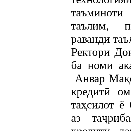
таъминот
таълим, 
раванди таъ
Ректори До
ба номи ак
Анвар Мақс
кредитӣ ом
таҳсилот ё 
аз таҷриб
кредитӣ да