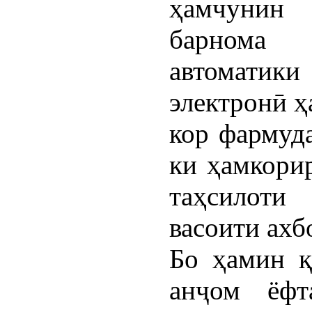
ҳамчунин
барнома
автоматики
электронӣ ҳ
кор фармуд
ки ҳамкори
таҳсилоти
васоити ахб
Бо ҳамин қ
анҷом ёфт