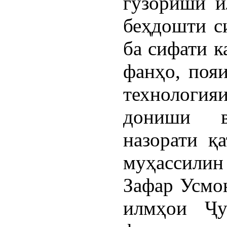
гузориши и
беҳдошти с
ба сифати к
фанҳо, поя
технолог
дониши в
назорати қ
муҳассилин 
Зафар Усмо
илмҳои Ҷу