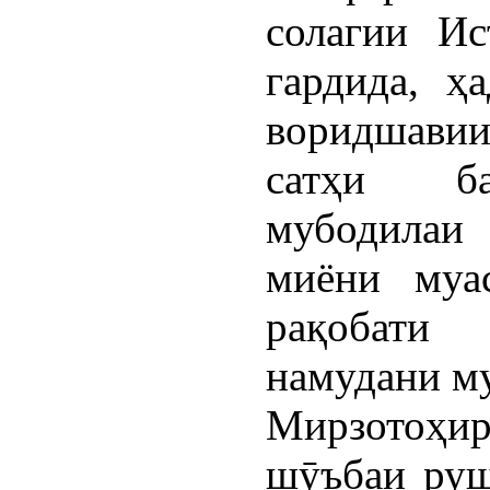
солагии Ис
гардида, ҳ
воридшавии
сатҳи ба
мубодилаи
миёни муа
рақобати
намудани м
Мирзотоҳир
шӯъбаи руш