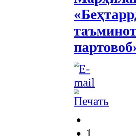
«Беҳтарр
таъминот
партовоб»
1