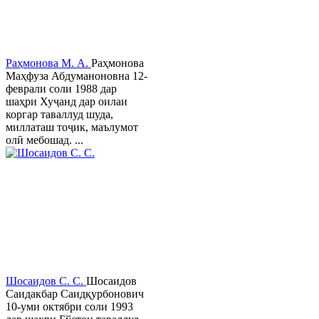
Раҳмонова М. А.
Раҳмонова
Маҳфуза Абдуманоновна 12-
феврали соли 1988 дар
шаҳри Хуҷанд дар оилаи
коргар таваллуд шуда,
миллаташ тоҷик, маълумот
олӣ мебошад. ...
Шосаидов С. С.
Шосаидов
Саидакбар Саидқурбонович
10-уми октябри соли 1993