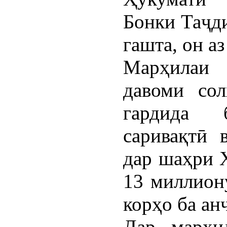
Бонки Таҷд
гашта, он а
Марҳилаи
давоми со
гардида 
саривақтӣ 
дар шаҳри 
13 миллион
корҳо ба ан
Дар марҳи