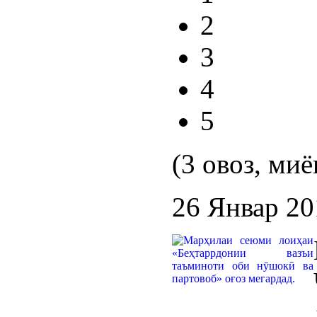
2
3
4
5
(3 овоз, миё
26 Январ 20