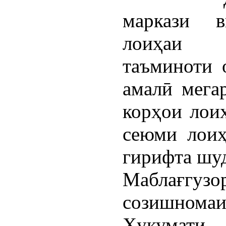
маркази в
лоиҳаи «
таъминоти 
амалӣ мега
корҳои лои
сеюми лоиҳ
гирифта шуд
Маблағгузо
созишномаи
Ҳукумати