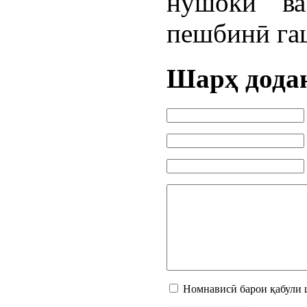
нӯшокӣ ва
пешбинӣ гаш
Шарҳ дода
Номнависӣ барои қабули 