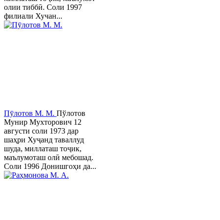
олии тиббӣ. Соли 1997
филиали Хучан...
Пӯлотов М. М.
Пўлотов
Мунир Мухторович 12
августи соли 1973 дар
шаҳри Хуҷанд таваллуд
шуда, миллаташ тоҷик,
маълумоташ олӣ мебошад.
Соли 1996 Донишгоҳи да...