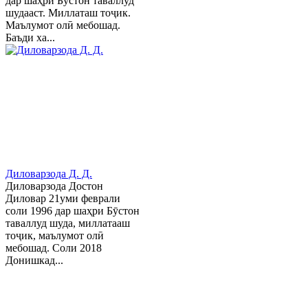
дар шаҳри Бўстон таваллуд
шудааст. Миллаташ тоҷик.
Маълумот олӣ мебошад.
Баъди ха...
Диловарзода Д. Д.
Диловарзода Достон
Диловар 21уми феврали
соли 1996 дар шаҳри Бӯстон
таваллуд шуда, миллатааш
тоҷик, маълумот олӣ
мебошад. Соли 2018
Донишкад...