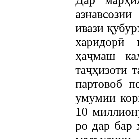
азнавсози
ивази қубур
харидорӣ 
ҳаҷмаш кал
таҷҳизоти 
партовоб п
умумии кор
10 миллион
ро дар бар 