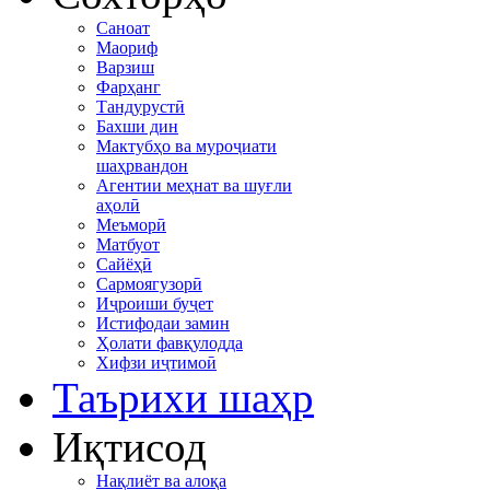
Саноат
Маориф
Варзиш
Фарҳанг
Тандурустӣ
Бахши дин
Мактубҳо ва муроҷиати
шаҳрвандон
Агентии меҳнат ва шуғли
аҳолӣ
Меъморӣ
Матбуот
Сайёҳӣ
Сармоягузорӣ
Иҷроиши буҷет
Истифодаи замин
Ҳолати фавқулодда
Хифзи иҷтимоӣ
Таърихи шаҳр
Иқтисод
Нақлиёт ва алоқа