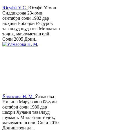
Юсуфӣ У. C.
Юсуфӣ Усмон
Сиддиқзода 23-юми
сентябри соли 1982 дар
ноҳияи Бобоҷон Ғафуров
таваллуд шудааст. Миллаташ
тоҷик, маълумоташ олӣ.
Соли 2005 Дони...
Ӯлмасова Н. М.
Ӯлмасова
Нигина Маруфовна 08-уми
октябри соли 1980 дар
шаҳри Хуҷанд таваллуд
шудааст. Миллаташ тоҷик,
маълумоташ олӣ. Соли 2010
Донишгоҳи да...