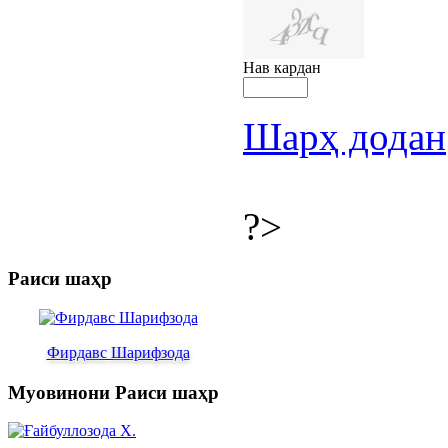
Нав кардан
Шарҳ додан
?>
Раиси шаҳр
Фирдавс Шарифзода
Муовинони Раиси шаҳр