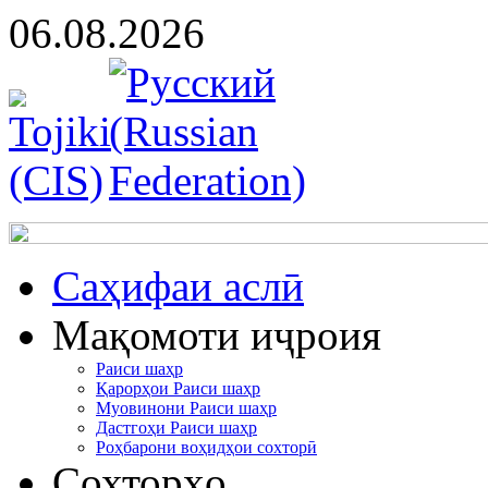
06.08.2026
Cаҳифаи аслӣ
Мақомоти иҷроия
Раиси шаҳр
Қарорҳои Раиси шаҳр
Муовинони Раиси шаҳр
Дастгоҳи Раиси шаҳр
Роҳбарони воҳидҳои сохторӣ
Сохторҳо