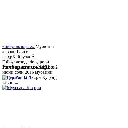
Ғайбуллозода Х.
Муовини
аввали Раиси
шаҳрХайруллоÂ
Ғайбуллозода бо қарори
Роҳбарони сохторҳо
Раиси шаҳр таҳти №281 аз 2
июни соли 2016 муовини
якуми Раиси шаҳри Хуҷанд
таъин ...