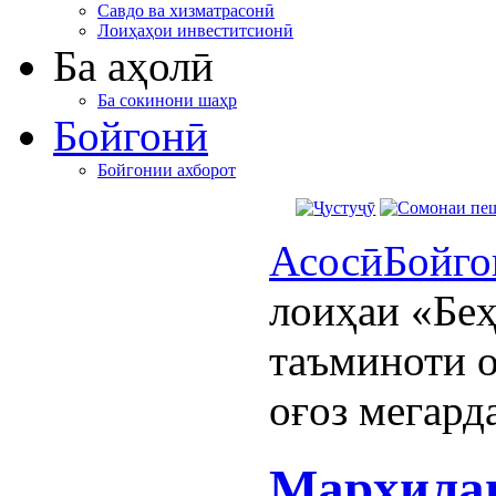
Савдо ва хизматрасонӣ
Лоиҳаҳои инвеститсионӣ
Ба аҳолӣ
Ба сокинони шаҳр
Бойгонӣ
Бойгонии ахборот
Асосӣ
Бойго
лоиҳаи «Беҳ
таъминоти о
оғоз мегард
Марҳилаи