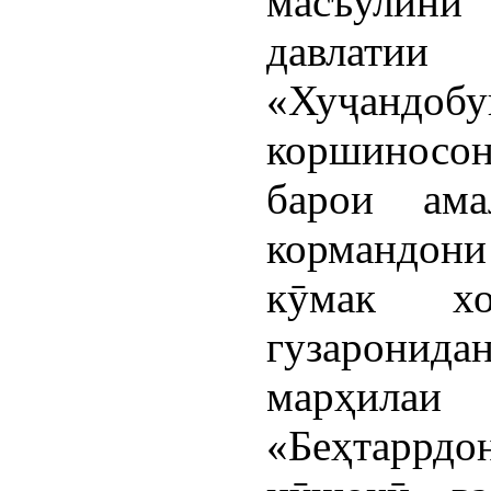
масъулин
давла
«Хуҷандо
коршиносон
барои ам
кормандони
кӯмак хо
гузарони
марҳил
«Беҳтаррдо