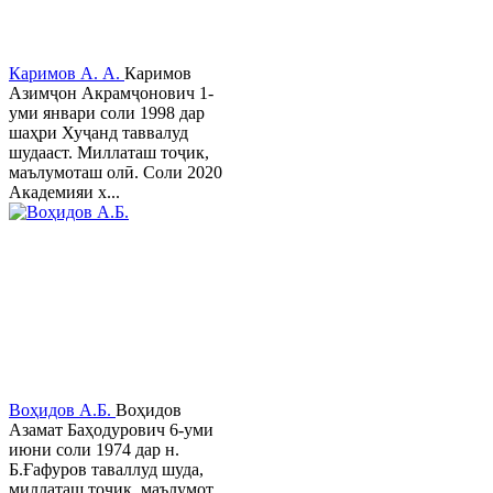
Каримов А. А.
Каримов
Азимҷон Акрамҷонович 1-
уми январи соли 1998 дар
шаҳри Хуҷанд таввалуд
шудааст. Миллаташ тоҷик,
маълумоташ олӣ. Соли 2020
Академияи х...
Воҳидов А.Б.
Воҳидов
Азамат Баҳодурович 6-уми
июни соли 1974 дар н.
Б.Ғафуров таваллуд шуда,
миллаташ тоҷик, маълумот