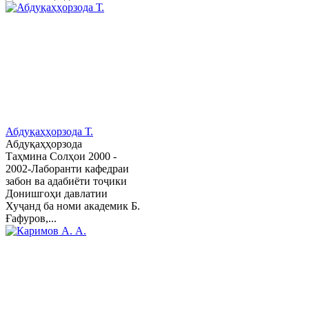
Абдуқаҳҳорзода Т.
Абдуқаҳҳорзода
Таҳмина Солҳои 2000 -
2002-Лаборанти кафедраи
забон ва адабиёти тоҷики
Донишгоҳи давлатии
Хуҷанд ба номи академик Б.
Ғафуров,...