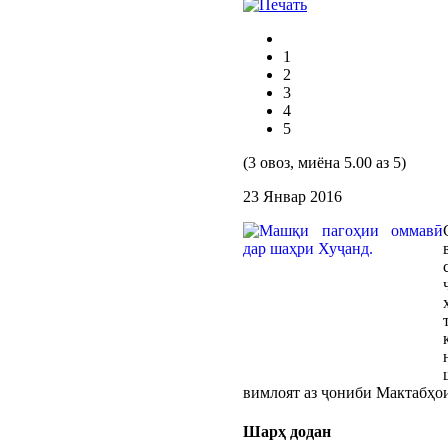
1
2
3
4
5
(3 овоз, миёна 5.00 аз 5)
23 Январ 2016
вимлоят аз ҷониби Мактабҳои
Шарҳ додан