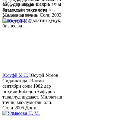
1981 дар шаҳри шаҳри
ба дунё омадааст. Соли 1994
Хуҷанд таваллуд ёфтааст.
ба мактаби таҳсилоти
Миллаташ тоҷик. Соли 2003
умумии №18-и ш...
Донишгоҳи давлатии ҳуқуқ,
бизнес ва ...
Юсуфӣ У. C.
Юсуфӣ Усмон
Сиддиқзода 23-юми
сентябри соли 1982 дар
ноҳияи Бобоҷон Ғафуров
таваллуд шудааст. Миллаташ
тоҷик, маълумоташ олӣ.
Соли 2005 Дони...