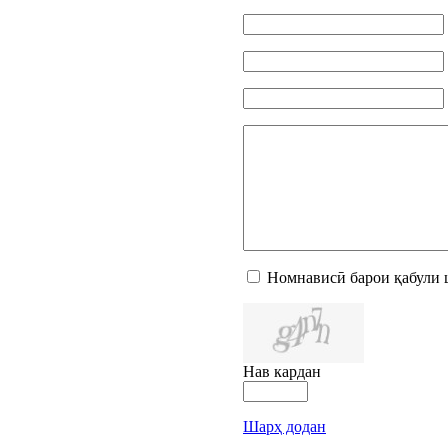
Номнависӣ барои қабули 
Нав кардан
Шарҳ додан