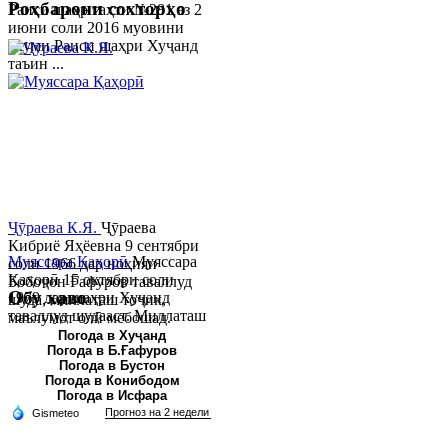
Роҳбарони сохторҳо
Раиси шаҳр таҳти №281 аз 2
июни соли 2016 муовини
якуми Раиси шаҳри Хуҷанд
таъин ...
Ҷӯраева К.Я.
Ҷӯраева
Кибриё Яҳёевна 9 сентябри
Муяссара Қаҳорӣ
Муяссара
соли 1966 дар ноҳияи
Қаҳорӣ 15 октябри соли
Бобоҷон Ғафуров таваллуд
Обу хаво
1979 дар шаҳри Хуҷанд
шуда, миллаташ тоҷик,
таваллуд шудааст. Миллаташ
маълумот олӣ мебошад.
тоҷик. Маълумот олӣ. Соли
Соли 1997 Донишг...
Погода в Хуҷанд
Погода в Б.Ғафуров
2002 Донишгоҳи давлатии
Погода в Бустон
Хуҷанд ба...
Погода в Конибодом
Погода в Исфара