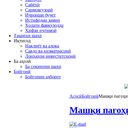
Сайёҳӣ
Сармоягузорӣ
Иҷроиши буҷет
Истифодаи замин
Ҳолати фавқулодда
Хифзи иҷтимоӣ
Таърихи шаҳр
Иқтисод
Нақлиёт ва алоқа
Савдо ва хизматрасонӣ
Лоиҳаҳои инвеститсионӣ
Ба аҳолӣ
Ба сокинони шаҳр
Бойгонӣ
Бойгонии ахборот
Асосӣ
Бойгонӣ
Машқи пагоҳии
Машқи пагоҳи