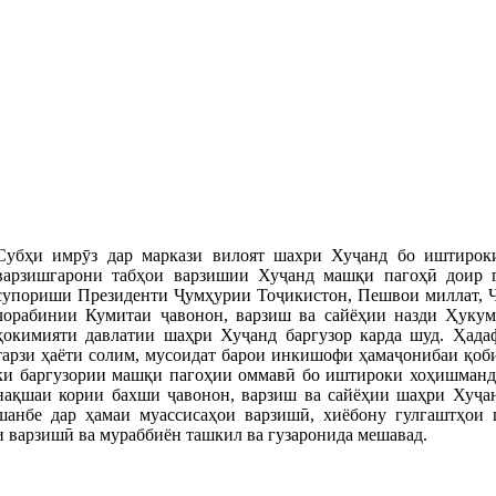
Субҳи имрӯз дар маркази вилоят шахри Хуҷанд бо иштироки
варзишгарони табҳои варзишии Хуҷанд машқи пагоҳӣ доир г
супориши Президенти Ҷумҳурии Тоҷикистон, Пешвои миллат, 
чорабинии Кумитаи ҷавонон, варзиш ва сайёҳии назди Ҳуку
ҳокимияти давлатии шаҳри Хуҷанд баргузор карда шуд. Ҳад
тарзи ҳаёти солим, мусоидат барои инкишофи ҳамаҷонибаи қоб
ки баргузории машқи пагоҳии оммавӣ бо иштироки хоҳишмандо
нақшаи кории бахши ҷавонон, варзиш ва сайёҳии шаҳри Хуҷанд
шанбе дар ҳамаи муассисаҳои варзишӣ, хиёбону гулгаштҳои
 варзишӣ ва мураббиён ташкил ва гузаронида мешавад.