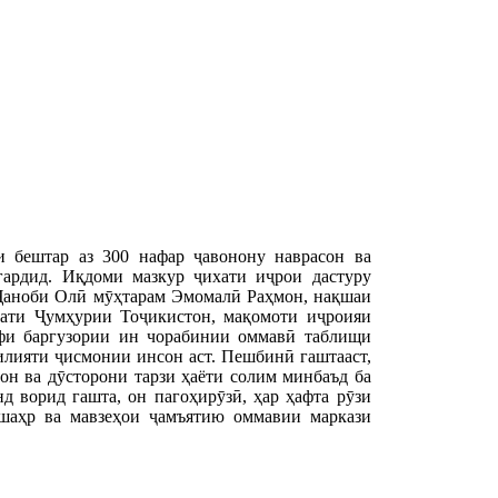
 бештар аз 300 нафар ҷавонону наврасон ва
ардид. Иқдоми мазкур ҷихати иҷрои дастуру
Ҷаноби Олӣ мӯҳтарам Эмомалӣ Раҳмон, нақшаи
мати Ҷумҳурии Тоҷикистон, мақомоти иҷроияи
афи баргузории ин чорабинии оммавӣ таблищи
илияти ҷисмонии инсон аст. Пешбинӣ гаштааст,
н ва дӯсторони тарзи ҳаёти солим минбаъд ба
 ворид гашта, он пагоҳирӯзӣ, ҳар ҳафта рӯзи
 шаҳр ва мавзеҳои ҷамъятию оммавии маркази