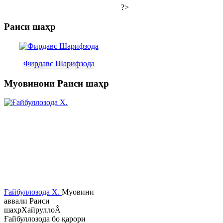
?>
Раиси шаҳр
Фирдавс Шарифзода
Муовинони Раиси шаҳр
Ғайбуллозода Х.
Муовини
аввали Раиси
шаҳрХайруллоÂ
Ғайбуллозода бо қарори