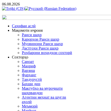
06.08.2026
Cаҳифаи аслӣ
Мақомоти иҷроия
Раиси шаҳр
Қарорҳои Раиси шаҳр
Муовинони Раиси шаҳр
Дастгоҳи Раиси шаҳр
Роҳбарони воҳидҳои сохторӣ
Сохторҳо
Саноат
Маориф
Варзиш
Фарҳанг
Тандурустӣ
Бахши дин
Мактубҳо ва муроҷиати
шаҳрвандон
Агентии меҳнат ва шуғли
аҳолӣ
Меъморӣ
Матбуот