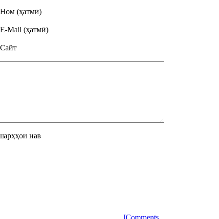
Ном (ҳатмӣ)
E-Mail (ҳатмӣ)
Сайт
шарҳҳои нав
JComments