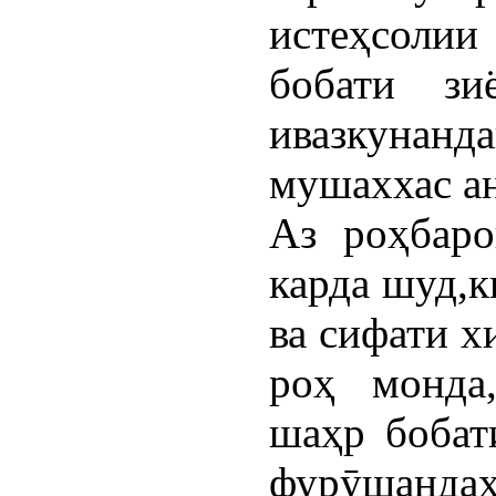
истеҳсолии
бобати зи
ивазкуна
мушаххас а
Аз роҳбаро
карда шуд,к
ва сифати х
роҳ монда
шаҳр бобат
фурӯшандаҳ