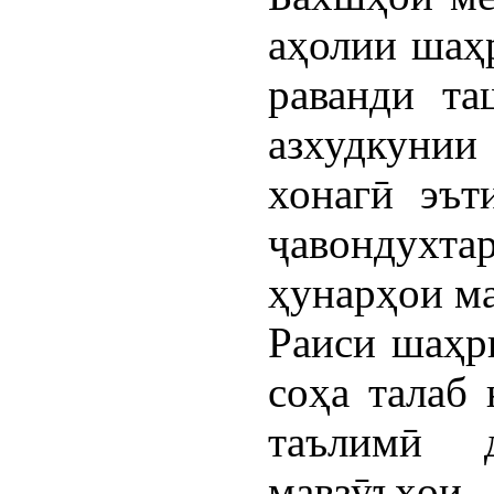
аҳолии шаҳр
раванди та
азхудкуни
хонагӣ эът
ҷавондухта
ҳунарҳои ма
Раиси шаҳр
соҳа талаб 
таълимӣ 
мавзӯъҳои