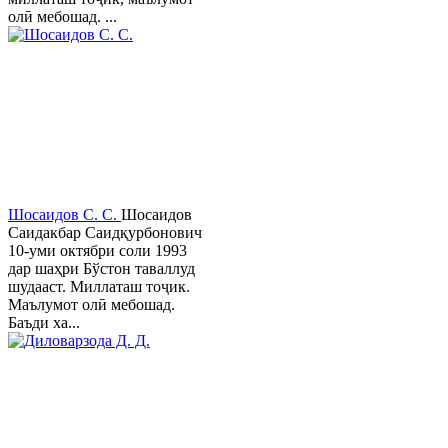
олӣ мебошад. ...
Шосаидов С. С.
Шосаидов
Саидакбар Саидқурбонович
10-уми октябри соли 1993
дар шаҳри Бўстон таваллуд
шудааст. Миллаташ тоҷик.
Маълумот олӣ мебошад.
Баъди ха...