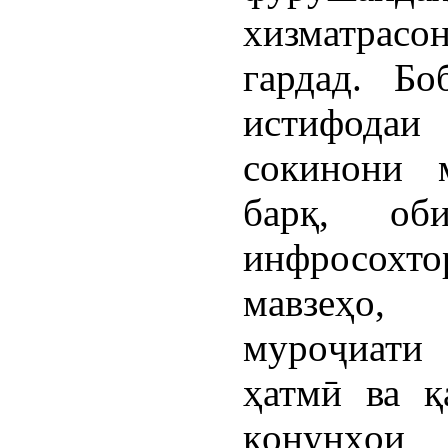
хизматрас
гардад. Бо
истифодаи 
сокинони 
барқ, об
инфросох
мавзеҳо,
муроҷиати
ҳатмӣ ва қ
қонунҳои