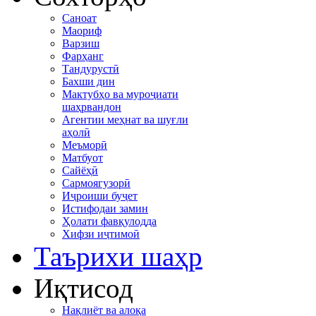
Саноат
Маориф
Варзиш
Фарҳанг
Тандурустӣ
Бахши дин
Мактубҳо ва муроҷиати
шаҳрвандон
Агентии меҳнат ва шуғли
аҳолӣ
Меъморӣ
Матбуот
Сайёҳӣ
Сармоягузорӣ
Иҷроиши буҷет
Истифодаи замин
Ҳолати фавқулодда
Хифзи иҷтимоӣ
Таърихи шаҳр
Иқтисод
Нақлиёт ва алоқа