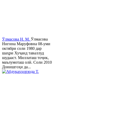
Ӯлмасова Н. М.
Ӯлмасова
Нигина Маруфовна 08-уми
октябри соли 1980 дар
шаҳри Хуҷанд таваллуд
шудааст. Миллаташ тоҷик,
маълумоташ олӣ. Соли 2010
Донишгоҳи да...