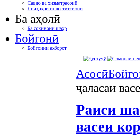
Савдо ва хизматрасонӣ
Лоиҳаҳои инвеститсионӣ
Ба аҳолӣ
Ба сокинони шаҳр
Бойгонӣ
Бойгонии ахборот
Асосӣ
Бойго
ҷаласаи вас
Раиси ша
васеи кор