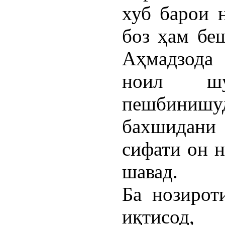
хуб барои 
боз ҳам беш
Аҳмадзода 
ноил ш
пешбиниш
бахшидани 
сифати он н
шавад.
Ба нозирот
иқтисод,