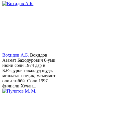
Воҳидов А.Б.
Воҳидов
Азамат Баҳодурович 6-уми
июни соли 1974 дар н.
Б.Ғафуров таваллуд шуда,
миллаташ тоҷик, маълумот
олии тиббӣ. Соли 1997
филиали Хучан...