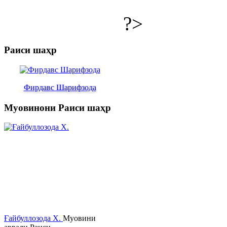
?>
Раиси шаҳр
Фирдавс Шарифзода
Муовинони Раиси шаҳр
Ғайбуллозода Х.
Муовини