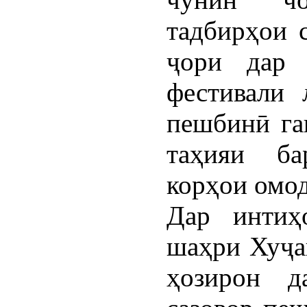
тадбирҳои 
ҷори дар 
фестивали 
пешбинӣ га
таҳияи ба
корҳои омод
Дар интиҳ
шаҳри Хуҷа
ҳозирон д