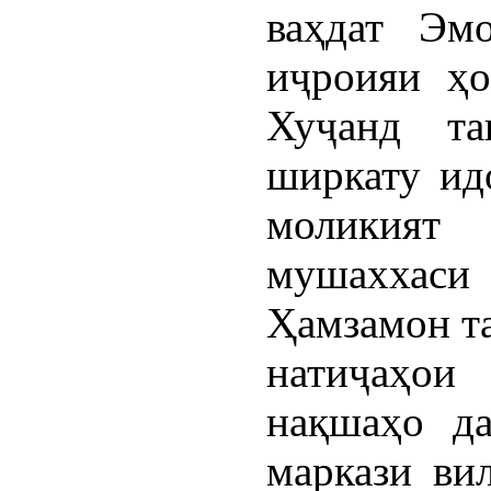
ваҳдат Эм
иҷроияи ҳо
Хуҷанд та
ширкату ид
моликият
мушаххаси
Ҳамзамон та
натиҷаҳои
нақшаҳо да
маркази ви