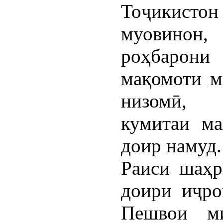
Тоҷикистон 
муовинон
роҳбарон
мақомоти м
низомӣ, 
кумитаи ма
доир намуд.
Раиси шаҳр
доири иҷро
Пешвои ми