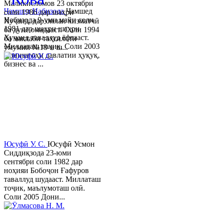
Маликисломов 23 октябри
Ҷамшед Набизода
Ҷамшед
соли 1986 дар шаҳри
Набизода 9-уми майи соли
Хуҷанд, дар оилаи хизматчӣ
1981 дар шаҳри шаҳри
ба дунё омадааст. Соли 1994
Хуҷанд таваллуд ёфтааст.
ба мактаби таҳсилоти
Миллаташ тоҷик. Соли 2003
умумии №18-и ш...
Донишгоҳи давлатии ҳуқуқ,
бизнес ва ...
Юсуфӣ У. C.
Юсуфӣ Усмон
Сиддиқзода 23-юми
сентябри соли 1982 дар
ноҳияи Бобоҷон Ғафуров
таваллуд шудааст. Миллаташ
тоҷик, маълумоташ олӣ.
Соли 2005 Дони...