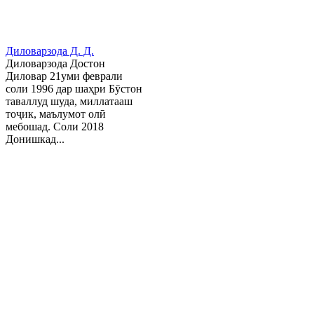
Диловарзода Д. Д.
Диловарзода Достон
Диловар 21уми феврали
соли 1996 дар шаҳри Бӯстон
таваллуд шуда, миллатааш
тоҷик, маълумот олӣ
мебошад. Соли 2018
Донишкад...