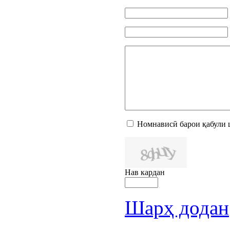
Номнависӣ барои қабули 
Нав кардан
Шарҳ додан