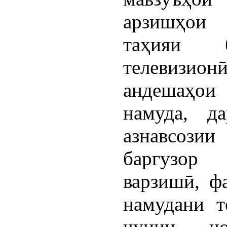
арзишҳои 
таҳияи 
телевизионӣ
андешаҳои 
намуда, д
азнавсоз
баргузор 
варзишӣ, фа
намудани т
чунин чо