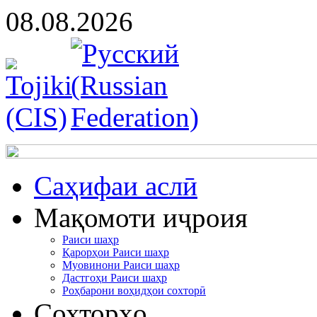
08.08.2026
Cаҳифаи аслӣ
Мақомоти иҷроия
Раиси шаҳр
Қарорҳои Раиси шаҳр
Муовинони Раиси шаҳр
Дастгоҳи Раиси шаҳр
Роҳбарони воҳидҳои сохторӣ
Сохторҳо