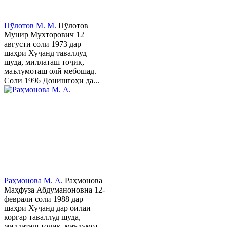
Пӯлотов М. М.
Пўлотов
Мунир Мухторович 12
августи соли 1973 дар
шаҳри Хуҷанд таваллуд
шуда, миллаташ тоҷик,
маълумоташ олӣ мебошад.
Соли 1996 Донишгоҳи да...
Раҳмонова М. А.
Раҳмонова
Маҳфуза Абдуманоновна 12-
феврали соли 1988 дар
шаҳри Хуҷанд дар оилаи
коргар таваллуд шуда,
миллаташ тоҷик, маълумот