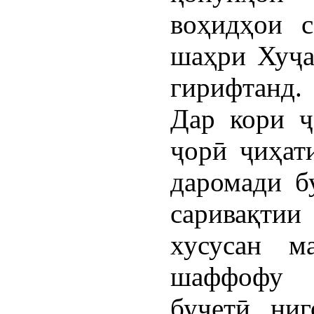
воҳидҳои с
шаҳри Хуҷа
гирифтанд.
Дар кори ҷ
ҷорӣ ҷиҳат
даромади б
саривақти
хусусан м
шаффофу 
буҷетӣ, ни