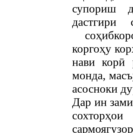
супориш
дастгири с
соҳибкор
коргоҳу кор
нави корӣ 
монда, масъ
асосноки д
Дар ин зами
сохторҳо
сармояг