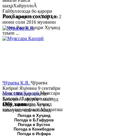
аввали Раиси
шаҳрХайруллоÂ
Ғайбуллозода бо қарори
Роҳбарони сохторҳо
Раиси шаҳр таҳти №281 аз 2
июни соли 2016 муовини
якуми Раиси шаҳри Хуҷанд
таъин ...
Ҷӯраева К.Я.
Ҷӯраева
Кибриё Яҳёевна 9 сентябри
Муяссара Қаҳорӣ
Муяссара
соли 1966 дар ноҳияи
Қаҳорӣ 15 октябри соли
Бобоҷон Ғафуров таваллуд
Обу хаво
1979 дар шаҳри Хуҷанд
шуда, миллаташ тоҷик,
таваллуд шудааст. Миллаташ
маълумот олӣ мебошад.
тоҷик. Маълумот олӣ. Соли
Соли 1997 Донишг...
Погода в Хуҷанд
Погода в Б.Ғафуров
2002 Донишгоҳи давлатии
Погода в Бустон
Хуҷанд ба...
Погода в Конибодом
Погода в Исфара