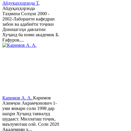
Абдуқаҳҳорзода Т.
Абдуқаҳҳорзода
Таҳмина Солҳои 2000 -
2002-Лаборанти кафедраи
забон ва адабиёти тоҷики
Донишгоҳи давлатии
Хуҷанд ба номи академик Б.
Ғафуров,...
Каримов А. А.
Каримов
Азимҷон Акрамҷонович 1-
уми январи соли 1998 дар
шаҳри Хуҷанд таввалуд
шудааст. Миллаташ тоҷик,
маълумоташ олӣ. Соли 2020
Академияи х...