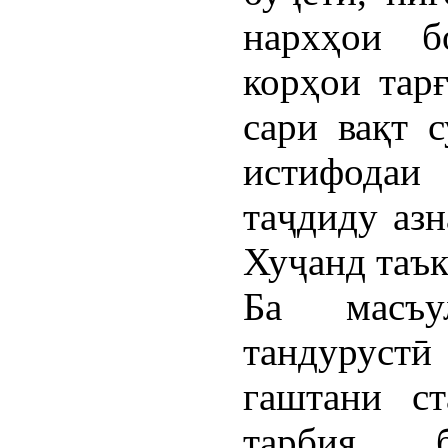
нархҳои б
корҳои тар
сари вақт 
истифода
таҷдиду азн
Хуҷанд таък
Ба масъу
тандурус
гаштани ст
тарбия, б