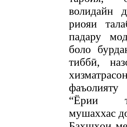
волидайн д
риояи тала
падару мод
боло бурда
тиббӣ, наз
хизматрасо
фаъолияту
“Ёрии т
мушаххас д
Бахшҳои ме