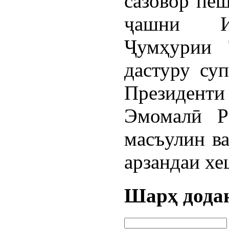
сазовор пеш
ҷашни Ис
Ҷумҳурии 
дастуру су
Президент
Эмомалӣ Р
масъулин ва
арзандаи хе
Шарҳ дода