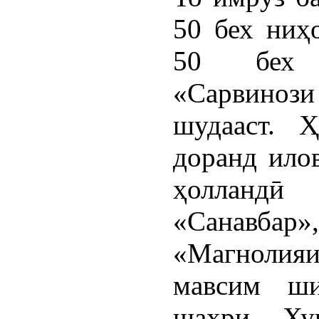
50 бех ниҳ
50 бех «
«Сарвиноз
шудааст. 
доранд илов
ҳолландӣ
«Санавб
«Магнолияи
мавсим ши
шаҳри Ху