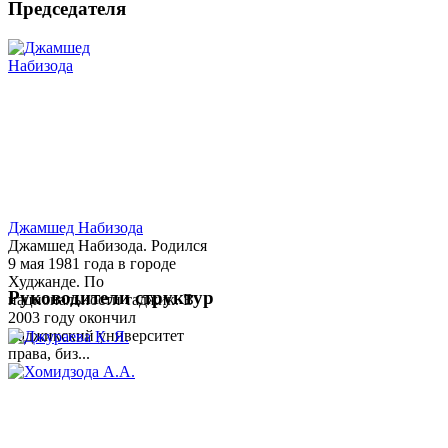
Председателя
Джамшед Набизода
Джамшед Набизода. Родился
9 мая 1981 года в городе
Худжанде. По
Руководители структур
национальности таджик. В
2003 году окончил
Таджикский университет
права, биз...