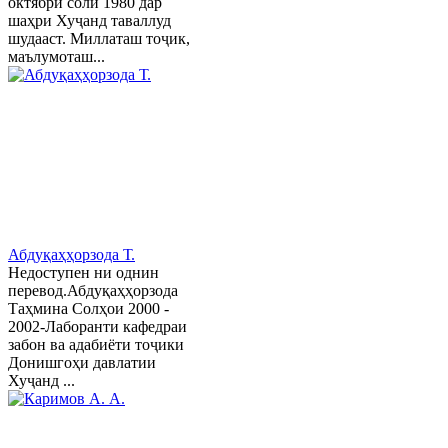
октябри соли 1980 дар
шаҳри Хуҷанд таваллуд
шудааст. Миллаташ тоҷик,
маълумоташ...
Абдуқаҳҳорзода Т.
Недоступен ни однин
перевод.Абдуқаҳҳорзода
Таҳмина Солҳои 2000 -
2002-Лаборанти кафедраи
забон ва адабиёти тоҷики
Донишгоҳи давлатии
Хуҷанд ...