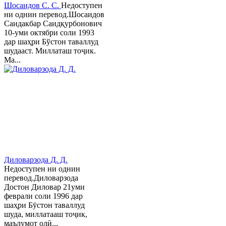
Шосаидов С. С.
Недоступен
ни однин перевод.Шосаидов
Саидакбар Саидқурбонович
10-уми октябри соли 1993
дар шаҳри Бўстон таваллуд
шудааст. Миллаташ тоҷик.
Ма...
Диловарзода Д. Д.
Недоступен ни однин
перевод.Диловарзода
Достон Диловар 21уми
феврали соли 1996 дар
шаҳри Бӯстон таваллуд
шуда, миллатааш тоҷик,
маълумот олӣ...