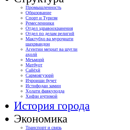
Промышленность
Образование
Спорт и Туризм
Ремесленники
Отдел здравоохранения
Отдел по делам религий
Мактубҳо ва муроҷиати
шаҳрвандон
Агентии меҳнат ва шуғли
аҳолӣ
Меъморӣ
Матбуот
Сайёҳӣ
Сармоягузорӣ
Иҷроиши буҷет
Истифодаи замин
Ҳолати фавқулодда
Хифзи иҷтимоӣ
История города
Экономика
Транспорт и связь