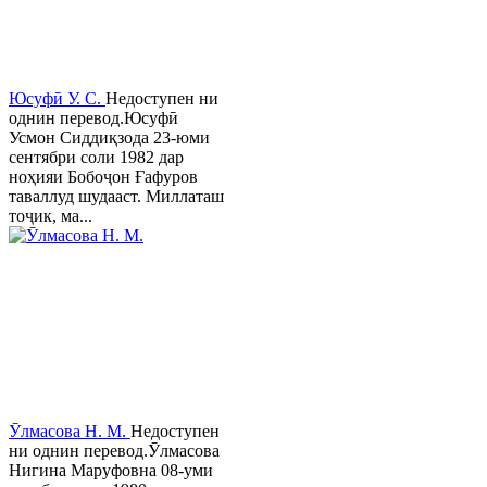
Юсуфӣ У. C.
Недоступен ни
однин перевод.Юсуфӣ
Усмон Сиддиқзода 23-юми
сентябри соли 1982 дар
ноҳияи Бобоҷон Ғафуров
таваллуд шудааст. Миллаташ
тоҷик, ма...
Ӯлмасова Н. М.
Недоступен
ни однин перевод.Ӯлмасова
Нигина Маруфовна 08-уми