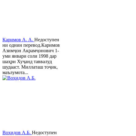
Каримов А. А.
Недоступен
ни однин перевод.Каримов
Азимҷон Акрамҷонович 1-
уми январи соли 1998 дар
шаҳри Хуҷанд таввалуд
шудааст. Миллаташ тоҷик,
маълумота...
Воҳидов А.Б.
Недоступен