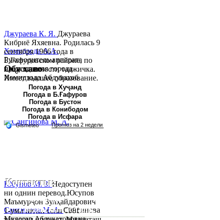
Джураева К. Я.
Джураева
Кибриё Яхяевна. Родилась 9
Хомидзода А.А.
сентября 1966 года в
Руководитель аппарата
Б.Гафуровском районе, по
Обу хаво
председателя города
национальности таджичка.
Хомидзода Абдувахоб
Имеет высшее образование.
Абдумаджид родился 8
В 1997 ...
Погода в Хуҷанд
Погода в Б.Ғафуров
июня 1978 года в городе
Погода в Бустон
Худжанде. По
Погода в Конибодом
национальности...
Погода в Исфара
Контакты:
Юсупов М. З.
Недоступен
ни однин перевод.Юсупов
Республика Таджикистан,
Маъмурҷон Зулҳайдарович
Согдийскый область,
Сангинова М. А.
Сангинова
1-уми июни соли 1981
Муяссар Абдукахоровна
таваллуд шудааст. Миллаташ