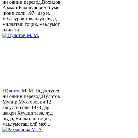
ни однин перевод.Воҳидов
Азамат Баҳодурович 6-уми
июни соли 1974 дар н.
Б.Ғафуров таваллуд шуда,
миллаташ тоҷик, маълумот
олии ти...
Пӯлотов М. М.
Недоступен
ни однин перевод.Пўлотов
Мунир Мухторович 12
августи соли 1973 дар
шаҳри Хуҷанд таваллуд
шуда, миллаташ тоҷик,
маълумоташ олӣ меб...