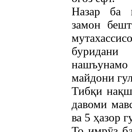
Назар ба 
замон бешт
мутахассис
буридани
нашъунамо 
майдони гу
Тибқи нақш
давоми мав
ва 5 ҳазор 
То имрӯз б