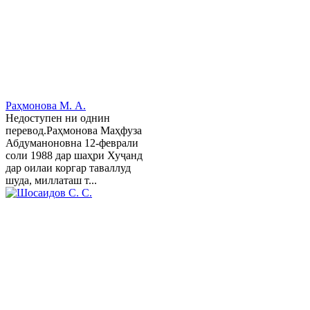
Раҳмонова М. А.
Недоступен ни однин
перевод.Раҳмонова Маҳфуза
Абдуманоновна 12-феврали
соли 1988 дар шаҳри Хуҷанд
дар оилаи коргар таваллуд
шуда, миллаташ т...