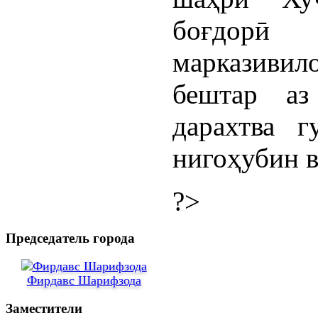
боғдорӣ 
марказиви
бештар а
дарахтва г
нигоҳубин в
?>
Председатель города
Фирдавс Шарифзода
Заместители