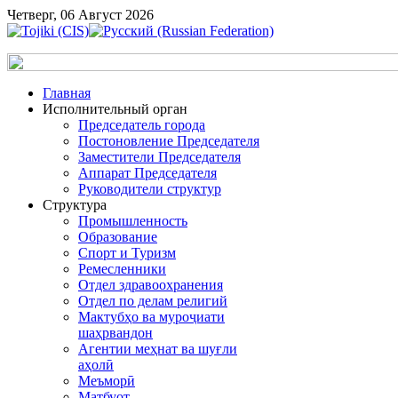
Четверг, 06 Август 2026
Главная
Исполнительный орган
Председатель города
Постоновление Председателя
Заместители Председателя
Аппарат Председателя
Руководители структур
Структура
Промышленность
Образование
Спорт и Туризм
Ремесленники
Отдел здравоохранения
Отдел по делам религий
Мактубҳо ва муроҷиати
шаҳрвандон
Агентии меҳнат ва шуғли
аҳолӣ
Меъморӣ
Матбуот