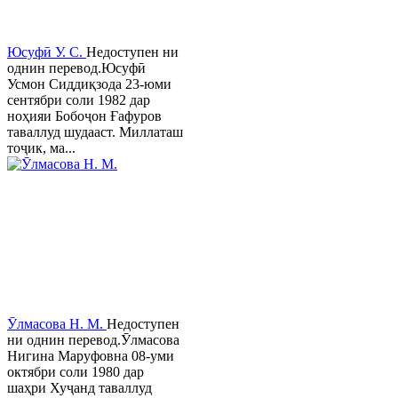
Юсуфӣ У. C.
Недоступен ни
однин перевод.Юсуфӣ
Усмон Сиддиқзода 23-юми
сентябри соли 1982 дар
ноҳияи Бобоҷон Ғафуров
таваллуд шудааст. Миллаташ
тоҷик, ма...
Ӯлмасова Н. М.
Недоступен
ни однин перевод.Ӯлмасова
Нигина Маруфовна 08-уми
октябри соли 1980 дар
шаҳри Хуҷанд таваллуд