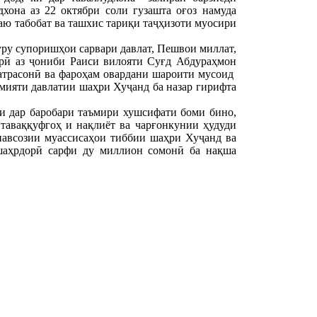
хона аз 22 октябри соли гузашта оғоз намуда
аю табобат ва ташхис тариқи таҷҳизоти муосири
уру супоришҳои сарвари давлат, Пешвои миллат,
рӣ аз ҷониби Раиси вилояти Суғд Абдураҳмон
атрасонӣ ва фароҳам овардани шароити мусоид
мияти давлатии шаҳри Хуҷанд ба назар гирифта
ки дар баробари таъмири хушсифати боми бино,
таваққуфгоҳ и нақлиёт ва чарғонкунии ҳудуди
знавсозии муассисаҳои тиббии шаҳри Хуҷанд ва
 шаҳрдорӣ сарфи ду миллион сомонӣ ба нақша