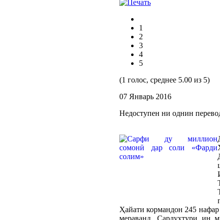
1
2
3
4
5
(1 голос, среднее 5.00 из 5)
07 Январь 2016
Недоступен ни однин перево
Ҳайати кормандон 245 нафар 
мераванд. Сардухтури ин 