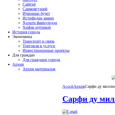
Сайёҳӣ
Сармоягузорӣ
Иҷроиши буҷет
Истифодаи замин
Ҳолати фавқулодда
Хифзи иҷтимоӣ
История города
Экономика
Транспорт и связь
Торговля и услуги
Инвестиционные проекты
Для граждан
Для граждани города
Архив
Архив материалов
Асосӣ
Архив
Сарфи ду милли
Сарфи ду мил