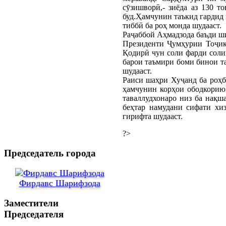
сӯзишворӣ,- зиёда аз 130 т
буд.Ҳамчунин таъкид гардид 
тиббӣ ба роҳ монда шудааст.
Раҷаббой Аҳмадзода баъди ши
Президенти Ҷумҳурии Тоҷик
Қодирӣ чун соли фарди соли
барои таъмири боми бинои та
шудааст.
Раиси шаҳри Хуҷанд ба роҳб
ҳамчунин корҳои ободкорию 
таваллудхонаро низ ба нақш
беҳтар намудани сифати хи
гирифта шудааст.
?>
Председатель города
Фирдавс Шарифзода
Заместители
Председателя