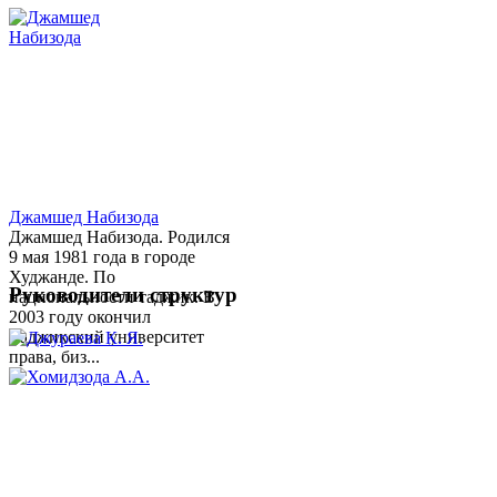
Джамшед Набизода
Джамшед Набизода. Родился
9 мая 1981 года в городе
Худжанде. По
Руководители структур
национальности таджик. В
2003 году окончил
Таджикский университет
права, биз...