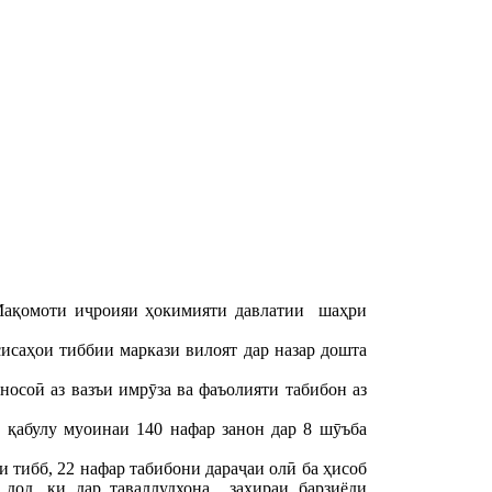
 Мақомоти иҷроияи ҳокимияти давлатии шаҳри
сисаҳои тиббии маркази вилоят дар назар дошта
осоӣ аз вазъи имрӯза ва фаъолияти табибон аз
и қабулу муоинаи 140 нафар занон дар 8 шӯъба
и тибб, 22 нафар табибони дараҷаи олӣ ба ҳисоб
дод, ки дар таваллудхона захираи барзиёди