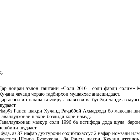
д.
Дар доираи эълон гаштани «Соли 2016 - соли фарди солим»
Хуҷанд якчанд чораю тадбирҳои мушаххас андешидааст.
Дар асоси ин нақша таъмиру азнавсозӣ ва бунёди чанде аз муас
шудааст.
Имрӯз Раиси шаҳри Хуҷанд Раҷаббой Аҳмадзода бо мақсади шин
Таваллудхонаи шаҳрӣ боздиди корӣ намуд.
Таваллудхонаи мазкур соли 1996 ба истифода дода шуда, баро
пешбинӣ шудааст.
буда, аз 37 нафар духтурони соҳибтахассус 2 нафар номзади илм
муассиса Шоира Бузрукова ба Раиси шаҳри Хуҷанд иттилоъ 