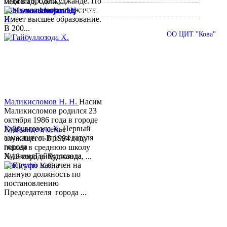
года в городе Худжанде. По
мебошад. Соли...
национальности таджичка.
www.khujand.tj
,
e-mail:
mihd.khujand@gmail.com
Имеет высшее образование.
В 200...
© 2013-2018 Разработчик и техническая поддержка
ОО ЦИТ "Кова"
Маликисломов Н. Н.
Насим
Маликисломов родился 23
октября 1986 года в городе
Гайбуллозода Х.
Первый
Худжанде в семье
заместитель председателя
служащего. В 1994 году
города
пошел в среднюю школу
ХуджандГайбуллозода
№18 города Худжанда, ...
Хайрулло назначен на
данную должность по
постановлению
Председателя города ...