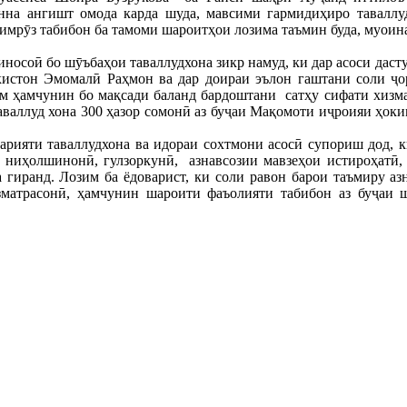
онна ангишт омода карда шуда, мавсими гармидиҳиро таваллуд
имрӯз табибон ба тамоми шароитҳои лозима таъмин буда, муоин
носоӣ бо шӯъбаҳои таваллудхона зикр намуд, ки дар асоси даст
истон Эмомалӣ Раҳмон ва дар доираи эълон гаштани соли ҷо
м ҳамчунин бо мақсади баланд бардоштани сатҳу сифати хизм
валлуд хона 300 ҳазор сомонӣ аз буҷаи Мақомоти иҷроияи ҳоки
арияти таваллудхона ва идораи сохтмони асосӣ супориш дод, 
ниҳолшинонӣ, гулзоркунӣ, азнавсозии мавзеҳои истироҳатӣ, 
а гиранд. Лозим ба ёдоварист, ки соли равон барои таъмиру а
зматрасонӣ, ҳамчунин шароити фаъолияти табибон аз буҷаи