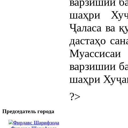
варзишии ба
шаҳри Хуҷ
Ҷаласа ва қ
дастаҳо сан
Муассиса
варзишии ба
шаҳри Хуҷан
?>
Председатель города