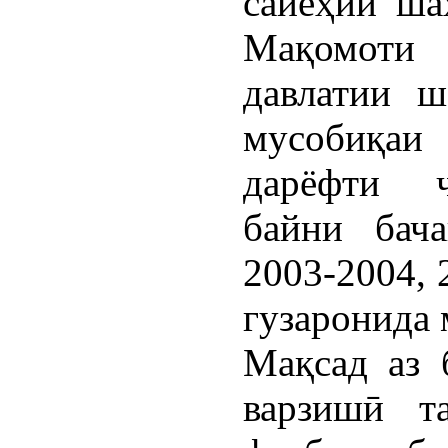
сайёҳии ша
Мақомоти
давлатии ш
мусобиқаи
дарёфти ҷ
байни бача
2003-2004, 
гузаронида 
Мақсад аз 
варзишӣ т