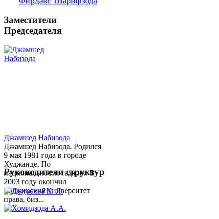
Фирдавс Шарифзода
Заместители
Председателя
Джамшед Набизода
Джамшед Набизода. Родился
9 мая 1981 года в городе
Худжанде. По
Руководители структур
национальности таджик. В
2003 году окончил
Таджикский университет
права, биз...