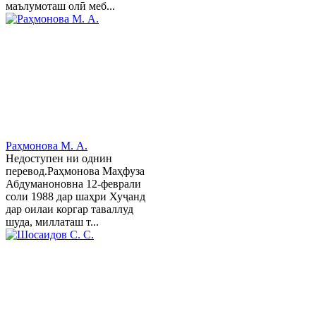
маълумоташ олӣ меб...
Раҳмонова М. А.
Недоступен ни однин
перевод.Раҳмонова Маҳфуза
Абдуманоновна 12-феврали
соли 1988 дар шаҳри Хуҷанд
дар оилаи коргар таваллуд
шуда, миллаташ т...