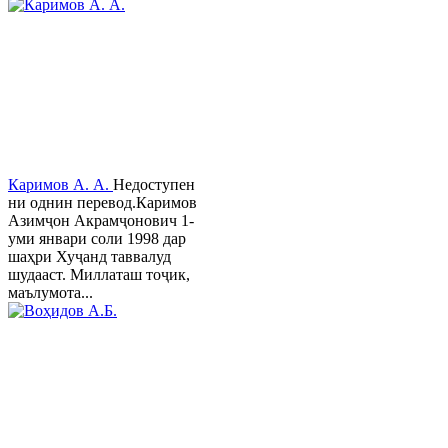
Каримов А. А.
Недоступен
ни однин перевод.Каримов
Азимҷон Акрамҷонович 1-
уми январи соли 1998 дар
шаҳри Хуҷанд таввалуд
шудааст. Миллаташ тоҷик,
маълумота...