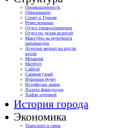
Промышленность
Образование
Спорт и Туризм
Ремесленники
Отдел здравоохранения
Отдел по делам религий
Мактубҳо ва муроҷиати
шаҳрвандон
Агентии меҳнат ва шуғли
аҳолӣ
Меъморӣ
Матбуот
Сайёҳӣ
Сармоягузорӣ
Иҷроиши буҷет
Истифодаи замин
Ҳолати фавқулодда
Хифзи иҷтимоӣ
История города
Экономика
Транспорт и связь