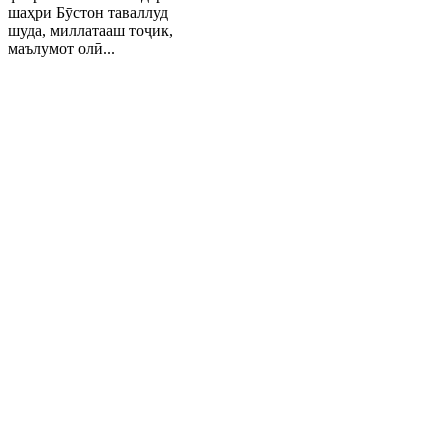
шаҳри Бӯстон таваллуд
шуда, миллатааш тоҷик,
маълумот олӣ...