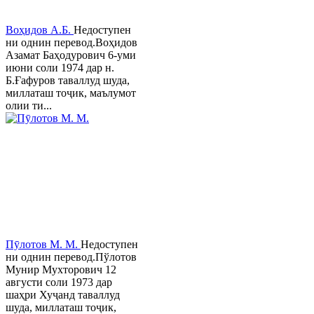
Воҳидов А.Б.
Недоступен
ни однин перевод.Воҳидов
Азамат Баҳодурович 6-уми
июни соли 1974 дар н.
Б.Ғафуров таваллуд шуда,
миллаташ тоҷик, маълумот
олии ти...
Пӯлотов М. М.
Недоступен
ни однин перевод.Пўлотов
Мунир Мухторович 12
августи соли 1973 дар
шаҳри Хуҷанд таваллуд
шуда, миллаташ тоҷик,