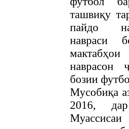
футбол ба
ташвиқу та
пайдо на
навраси б
мактабҳо
наврасон 
бозии футб
Мусобиқа аз
2016, да
Муассиса