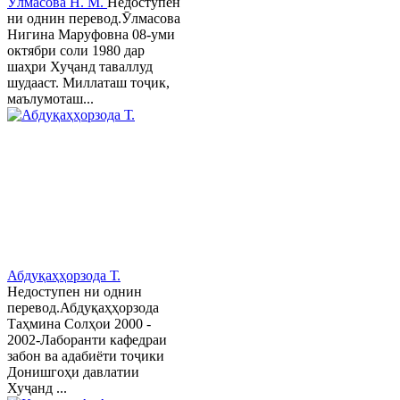
Ӯлмасова Н. М.
Недоступен
ни однин перевод.Ӯлмасова
Нигина Маруфовна 08-уми
октябри соли 1980 дар
шаҳри Хуҷанд таваллуд
шудааст. Миллаташ тоҷик,
маълумоташ...
Абдуқаҳҳорзода Т.
Недоступен ни однин
перевод.Абдуқаҳҳорзода
Таҳмина Солҳои 2000 -
2002-Лаборанти кафедраи
забон ва адабиёти тоҷики
Донишгоҳи давлатии
Хуҷанд ...