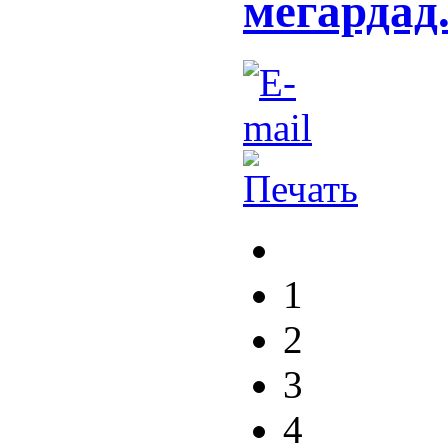
мегардад
1
2
3
4