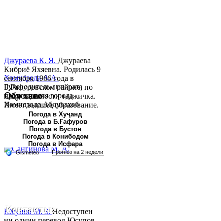
Джураева К. Я.
Джураева
Кибриё Яхяевна. Родилась 9
Хомидзода А.А.
сентября 1966 года в
Руководитель аппарата
Б.Гафуровском районе, по
Обу хаво
председателя города
национальности таджичка.
Хомидзода Абдувахоб
Имеет высшее образование.
Абдумаджид родился 8
В 1997 ...
Погода в Хуҷанд
Погода в Б.Ғафуров
июня 1978 года в городе
Погода в Бустон
Худжанде. По
Погода в Конибодом
национальности...
Погода в Исфара
Контакты:
Юсупов М. З.
Недоступен
ни однин перевод.Юсупов