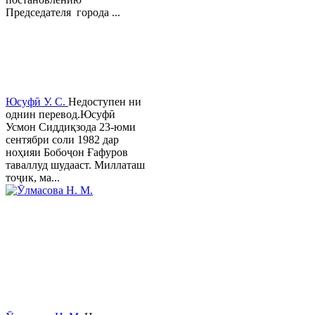
Председателя города ...
Юсуфӣ У. C.
Недоступен ни
однин перевод.Юсуфӣ
Усмон Сиддиқзода 23-юми
сентябри соли 1982 дар
ноҳияи Бобоҷон Ғафуров
таваллуд шудааст. Миллаташ
тоҷик, ма...