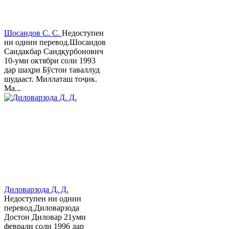
Шосаидов С. С.
Недоступен
ни однин перевод.Шосаидов
Саидакбар Саидқурбонович
10-уми октябри соли 1993
дар шаҳри Бўстон таваллуд
шудааст. Миллаташ тоҷик.
Ма...
Диловарзода Д. Д.
Недоступен ни однин
перевод.Диловарзода
Достон Диловар 21уми
феврали соли 1996 дар