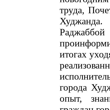
труда, Поч
Худжанда.
Раджа
проинформи
итогах уход
реализованн
исполните
города Худж
опыт, зна
граждан гор