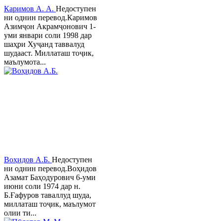
Каримов А. А.
Недоступен
ни однин перевод.Каримов
Азимҷон Акрамҷонович 1-
уми январи соли 1998 дар
шаҳри Хуҷанд таввалуд
шудааст. Миллаташ тоҷик,
маълумота...
Воҳидов А.Б.
Недоступен
ни однин перевод.Воҳидов
Азамат Баҳодурович 6-уми
июни соли 1974 дар н.
Б.Ғафуров таваллуд шуда,
миллаташ тоҷик, маълумот
олии ти...