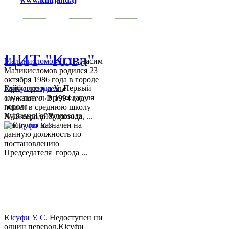
mihd.khujand@gmail.com
© 2013-2018 Разработчик и 
ЦИТ "Кова"
Маликисломов Н. Н.
Насим
Маликисломов родился 23
октября 1986 года в городе
Гайбуллозода Х.
Первый
Худжанде в семье
заместитель председателя
служащего. В 1994 году
города
пошел в среднюю школу
ХуджандГайбуллозода
№18 города Худжанда, ...
Хайрулло назначен на
данную должность по
постановлению
Председателя города ...
Юсуфӣ У. C.
Недоступен ни
однин перевод.Юсуфӣ