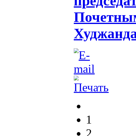
председат
Почетны
Худжанд
1
2