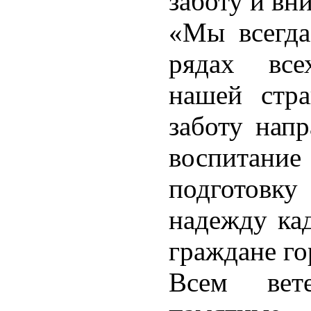
заботу и вн
«Мы всегда
рядах все
нашей стр
заботу нап
воспитани
подготовк
надежду ка
граждане го
Всем вет