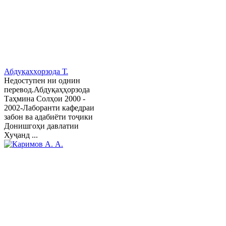
Абдуқаҳҳорзода Т.
Недоступен ни однин
перевод.Абдуқаҳҳорзода
Таҳмина Солҳои 2000 -
2002-Лаборанти кафедраи
забон ва адабиёти тоҷики
Донишгоҳи давлатии
Хуҷанд ...