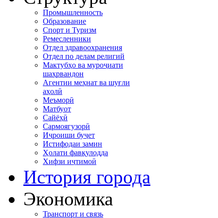
Промышленность
Образование
Спорт и Туризм
Ремесленники
Отдел здравоохранения
Отдел по делам религий
Мактубҳо ва муроҷиати
шаҳрвандон
Агентии меҳнат ва шуғли
аҳолӣ
Меъморӣ
Матбуот
Сайёҳӣ
Сармоягузорӣ
Иҷроиши буҷет
Истифодаи замин
Ҳолати фавқулодда
Хифзи иҷтимоӣ
История города
Экономика
Транспорт и связь