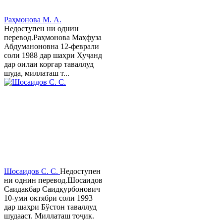
Раҳмонова М. А.
Недоступен ни однин
перевод.Раҳмонова Маҳфуза
Абдуманоновна 12-феврали
соли 1988 дар шаҳри Хуҷанд
дар оилаи коргар таваллуд
шуда, миллаташ т...
Шосаидов С. С.
Недоступен
ни однин перевод.Шосаидов
Саидакбар Саидқурбонович
10-уми октябри соли 1993
дар шаҳри Бўстон таваллуд
шудааст. Миллаташ тоҷик.