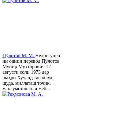
Пӯлотов М. М.
Недоступен
ни однин перевод.Пўлотов
Мунир Мухторович 12
августи соли 1973 дар
шаҳри Хуҷанд таваллуд
шуда, миллаташ тоҷик,
маълумоташ олӣ меб...