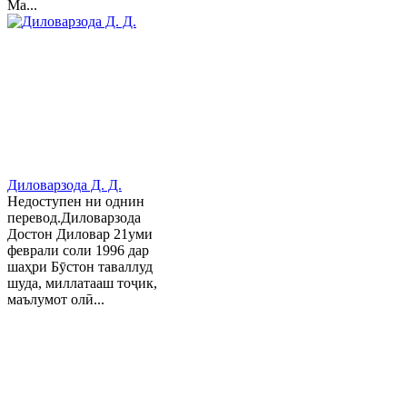
Ма...
Диловарзода Д. Д.
Недоступен ни однин
перевод.Диловарзода
Достон Диловар 21уми
феврали соли 1996 дар
шаҳри Бӯстон таваллуд
шуда, миллатааш тоҷик,
маълумот олӣ...