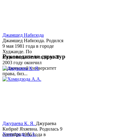
Джамшед Набизода
Джамшед Набизода. Родился
9 мая 1981 года в городе
Худжанде. По
Руководители структур
национальности таджик. В
2003 году окончил
Таджикский университет
права, биз...
Джураева К. Я.
Джураева
Кибриё Яхяевна. Родилась 9
Хомидзода А.А.
сентября 1966 года в