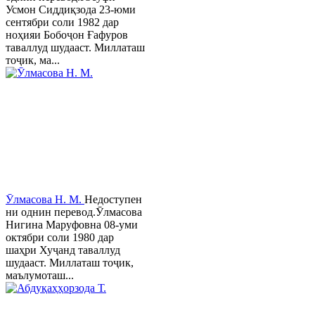
Усмон Сиддиқзода 23-юми
сентябри соли 1982 дар
ноҳияи Бобоҷон Ғафуров
таваллуд шудааст. Миллаташ
тоҷик, ма...
Ӯлмасова Н. М.
Недоступен
ни однин перевод.Ӯлмасова
Нигина Маруфовна 08-уми
октябри соли 1980 дар
шаҳри Хуҷанд таваллуд
шудааст. Миллаташ тоҷик,
маълумоташ...