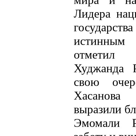
Лидера наци
государства
истинным 
отметил 
Худжанда 
свою очер
Хасанова
выразили бл
Эмомали Р