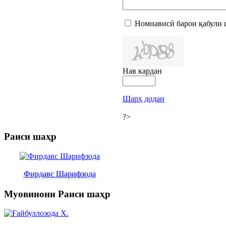
Номнависӣ барои қабули 
Нав кардан
Шарҳ додан
?>
Раиси шаҳр
Фирдавс Шарифзода
Муовинони Раиси шаҳр