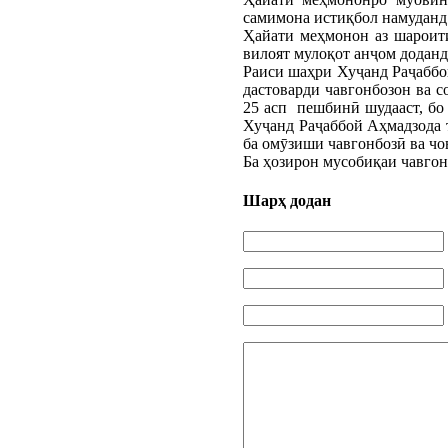
самимона истиқбол намуданд
Ҳайати меҳмонон аз шароити
вилоят мулоқот анҷом доданд
Раиси шаҳри Хуҷанд Раҷаббо
дастоварди чавгонбозон ва 
25 асп пешбинӣ шудааст, бо 
Хуҷанд Раҷаббой Аҳмадзода 
ба омӯзиши чавгонбозӣ ва чо
Ба ҳозирон мусобиқаи чавгон
Шарҳ додан