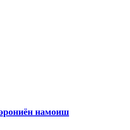
 эрониён намоиш