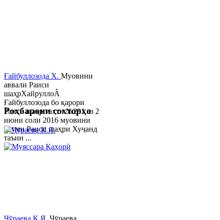
Ғайбуллозода Х.
Муовини
аввали Раиси
шаҳрХайруллоÂ
Ғайбуллозода бо қарори
Роҳбарони сохторҳо
Раиси шаҳр таҳти №281 аз 2
июни соли 2016 муовини
якуми Раиси шаҳри Хуҷанд
таъин ...
Ҷӯраева К.Я.
Ҷӯраева