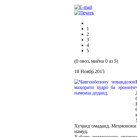
1
2
3
4
5
(0 овоз, миёна 0 аз 5)
18 Ноябр 2015
Хуҷанд омаданд. Меҳмонони
намуд.
Ҳайати меҳмононро муовин