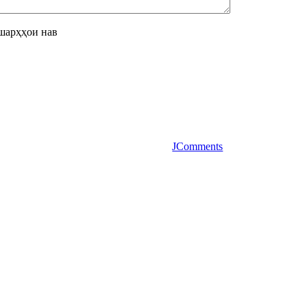
шарҳҳои нав
JComments