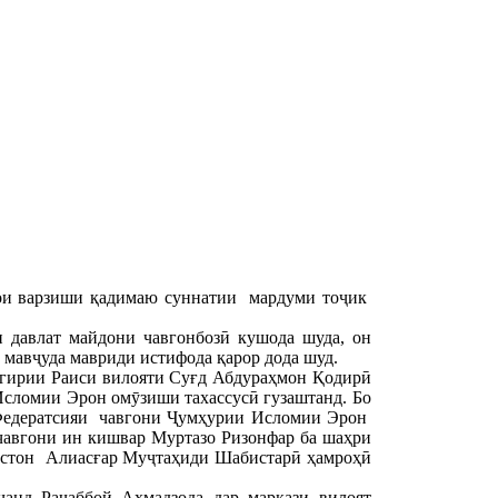
ҳои варзиши қадимаю суннатии мардуми тоҷик
 давлат майдони чавгонбозӣ кушода шуда, он
мавҷуда мавриди истифода қарор дода шуд.
стгирии Раиси вилояти Суғд Абдураҳмон Қодирӣ
Исломии Эрон омӯзиши тахассусӣ гузаштанд. Бо
 Федератсияи чавгони Ҷумҳурии Исломии Эрон
чавгони ин кишвар Муртазо Ризонфар ба шаҳри
истон Алиасғар Муҷтаҳиди Шабистарӣ ҳамроҳӣ
анд Раҷаббой Аҳмадзода дар маркази вилоят