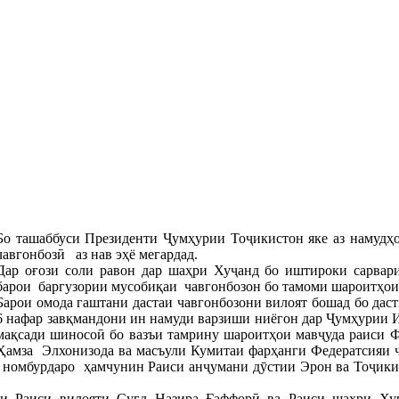
Бо ташаббуси Президенти Ҷумҳурии Тоҷикистон яке аз намуд
чавгонбозӣ аз нав эҳё мегардад.
Дар оғози соли равон дар шаҳри Хуҷанд бо иштироки сарвари
барои баргузории мусобиқаи чавгонбозон бо тамоми шароитҳои 
Барои омода гаштани дастаи чавгонбозони вилоят бошад бо да
6 нафар завқмандони ин намуди варзиши ниёгон дар Ҷумҳурии 
мақсади шиносоӣ бо вазъи тамрину шароитҳои мавҷуда раиси
Ҳамза Элхонизода ва масъули Кумитаи фарҳанги Федератсияи 
 номбурдаро ҳамчунин Раиси анҷумани дӯстии Эрон ва Тоҷик
и Раиси вилояти Суғд Назира Ғаффорӣ ва Раиси шаҳри Хуҷ