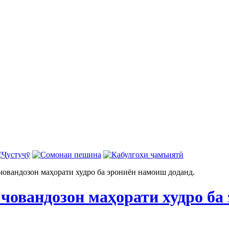
човандозон маҳорати худро ба эрониён намоиш доданд.
 човандозон маҳорати худро ба