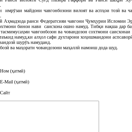
.
 имрӯзаи майдони чавгонбозони вилоят ва аспҳои тозӣ ва чав
.
й Аҳмадзода раиси Федератсияи чавгони Ҷумҳурии Исломии Эр
сохтмони бинои нави саисхона ошно намуд. Тибқи нақша дар ба
тасмимусаҳми чавгонбозон ва човандозон сохтмони саисхонаи н
таъкид намуд,ки алҳол сафи духтарони хоҳишмандони аспсаворӣ
вандозӣ шурӯъ намуданд.
бозӣ ва маҳорати човандозони маҳаллӣ намоиш дода шуд.
Ном (ҳатмӣ)
E-Mail (ҳатмӣ)
Сайт