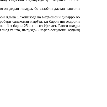
гон дидан намуда, бо аъзоёни дастаи чавгони
он Ҳамза Элхонизода ва меҳмонони дигарро бо
робари саисхонаи имрӯза, ки барои нигоҳдории
ав боз барои 25 асп оғоз ёфтааст. Раиси шаҳри
 зиёд гашта, имрӯзҳо 8 нафар бонувони Хуҷанд