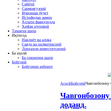
Сайёҳӣ
Сармоягузорӣ
Иҷроиши буҷет
Истифодаи замин
Ҳолати фавқулодда
Хифзи иҷтимоӣ
Таърихи шаҳр
Иқтисод
Нақлиёт ва алоқа
Савдо ва хизматрасонӣ
Лоиҳаҳои инвеститсионӣ
Ба аҳолӣ
Ба сокинони шаҳр
Бойгонӣ
Бойгонии ахборот
Асосӣ
Бойгонӣ
Чавгонбозону 
Чавгонбозону
доданд.