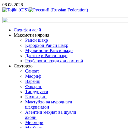
06.08.2026
Cаҳифаи аслӣ
Мақомоти иҷроия
Раиси шаҳр
Қарорҳои Раиси шаҳр
Муовинони Раиси шаҳр
Дастгоҳи Раиси шаҳр
Роҳбарони воҳидҳои сохторӣ
Сохторҳо
Саноат
Маориф
Варзиш
Фарҳанг
Тандурустӣ
Бахши дин
Мактубҳо ва муроҷиати
шаҳрвандон
Агентии меҳнат ва шуғли
аҳолӣ
Меъморӣ
Матбуот