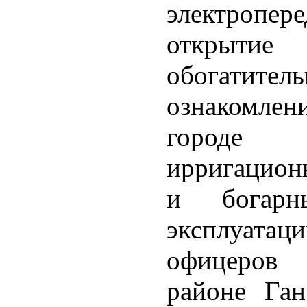
электропере
открыт
обогатит
ознакомлен
городе 
ирригацион
и богарн
эксплуат
офицеров
районе Ган