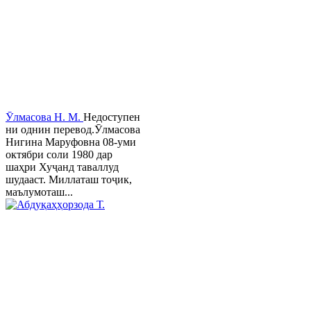
Ӯлмасова Н. М.
Недоступен
ни однин перевод.Ӯлмасова
Нигина Маруфовна 08-уми
октябри соли 1980 дар
шаҳри Хуҷанд таваллуд
шудааст. Миллаташ тоҷик,
маълумоташ...