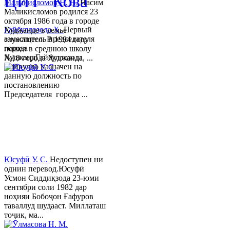
ЦИТ "Кова"
Маликисломов Н. Н.
Насим
Маликисломов родился 23
октября 1986 года в городе
Гайбуллозода Х.
Первый
Худжанде в семье
заместитель председателя
служащего. В 1994 году
города
пошел в среднюю школу
ХуджандГайбуллозода
№18 города Худжанда, ...
Хайрулло назначен на
данную должность по
постановлению
Председателя города ...
Юсуфӣ У. C.
Недоступен ни
однин перевод.Юсуфӣ
Усмон Сиддиқзода 23-юми
сентябри соли 1982 дар
ноҳияи Бобоҷон Ғафуров
таваллуд шудааст. Миллаташ
тоҷик, ма...