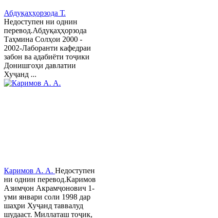
Абдуқаҳҳорзода Т.
Недоступен ни однин
перевод.Абдуқаҳҳорзода
Таҳмина Солҳои 2000 -
2002-Лаборанти кафедраи
забон ва адабиёти тоҷики
Донишгоҳи давлатии
Хуҷанд ...
Каримов А. А.
Недоступен
ни однин перевод.Каримов
Азимҷон Акрамҷонович 1-
уми январи соли 1998 дар
шаҳри Хуҷанд таввалуд
шудааст. Миллаташ тоҷик,