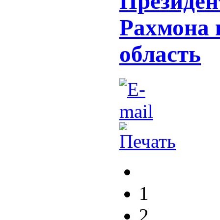
Президен
Рахмона 
область
1
2