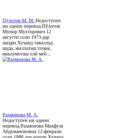
Пӯлотов М. М.
Недоступен
ни однин перевод.Пўлотов
Мунир Мухторович 12
августи соли 1973 дар
шаҳри Хуҷанд таваллуд
шуда, миллаташ тоҷик,
маълумоташ олӣ меб...
Раҳмонова М. А.
Недоступен ни однин
перевод.Раҳмонова Маҳфуза
Абдуманоновна 12-феврали
соли 1988 дар шаҳри Хуҷанд