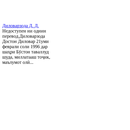
Диловарзода Д. Д.
Недоступен ни однин
перевод.Диловарзода
Достон Диловар 21уми
феврали соли 1996 дар
шаҳри Бӯстон таваллуд
шуда, миллатааш тоҷик,
маълумот олӣ...