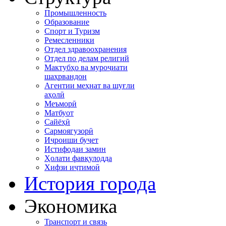
Промышленность
Образование
Спорт и Туризм
Ремесленники
Отдел здравоохранения
Отдел по делам религий
Мактубҳо ва муроҷиати
шаҳрвандон
Агентии меҳнат ва шуғли
аҳолӣ
Меъморӣ
Матбуот
Сайёҳӣ
Сармоягузорӣ
Иҷроиши буҷет
Истифодаи замин
Ҳолати фавқулодда
Хифзи иҷтимоӣ
История города
Экономика
Транспорт и связь