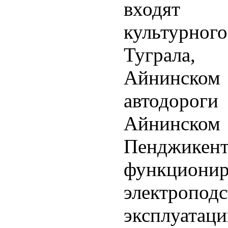
входят 
культурно
Туграла,
Айнинско
автодоро
Айнинск
Пендж
функционир
электроп
эксплуатац