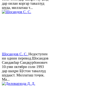
дар оилаи коргар таваллуд
шуда, миллаташ т...
Шосаидов С. С.
Недоступен
ни однин перевод.Шосаидов
Саидакбар Саидқурбонович
10-уми октябри соли 1993
дар шаҳри Бўстон таваллуд
шудааст. Миллаташ тоҷик.
Ма...