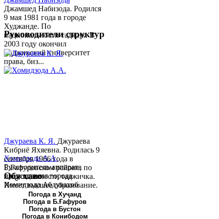
Джамшед Набизода. Родился
9 мая 1981 года в городе
Худжанде. По
Руководители структур
национальности таджик. В
2003 году окончил
Таджикский университет
права, биз...
Джураева К. Я.
Джураева
Кибриё Яхяевна. Родилась 9
Хомидзода А.А.
сентября 1966 года в
Руководитель аппарата
Б.Гафуровском районе, по
Обу хаво
председателя города
национальности таджичка.
Хомидзода Абдувахоб
Имеет высшее образование.
Абдумаджид родился 8
В 1997 ...
Погода в Хуҷанд
Погода в Б.Ғафуров
июня 1978 года в городе
Погода в Бустон
Худжанде. По
Погода в Конибодом