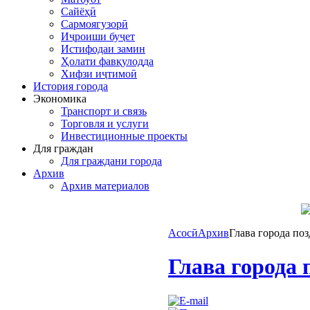
Сайёҳӣ
Сармоягузорӣ
Иҷроиши буҷет
Истифодаи замин
Ҳолати фавқулодда
Хифзи иҷтимоӣ
История города
Экономика
Транспорт и связь
Торговля и услуги
Инвестиционные проекты
Для граждан
Для граждани города
Архив
Архив материалов
Асосӣ
Архив
Глава города по
Глава города