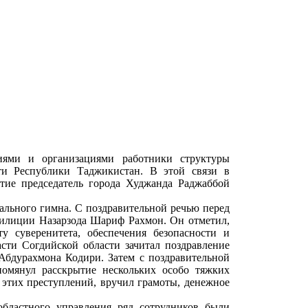
иями и организациями работники структуры
ти Республики Таджикистан. В этой связи в
стие председатель города Худжанда Раджаббой
ального гимна. С поздравительной речью перед
милиции Назарзода Шариф Рахмон. Он отметил,
 суверенитета, обеспечения безопасности и
асти Согдийской области зачитал поздравление
Абдурахмона Кодири. Затем с поздравительной
омянул расскрытие нескольких особо тяжких
 этих преступлений, вручил грамоты, денежное
бластного управления ряд сотрудников были