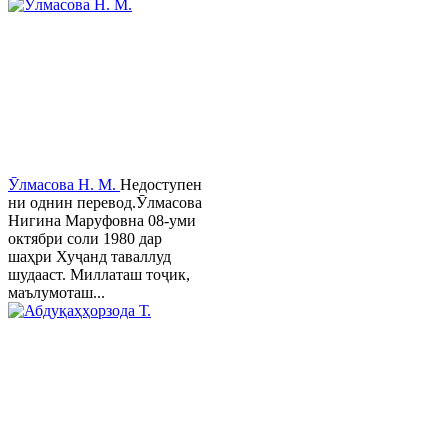
Ӯлмасова Н. М.
Недоступен
ни однин перевод.Ӯлмасова
Нигина Маруфовна 08-уми
октябри соли 1980 дар
шаҳри Хуҷанд таваллуд
шудааст. Миллаташ тоҷик,
маълумоташ...