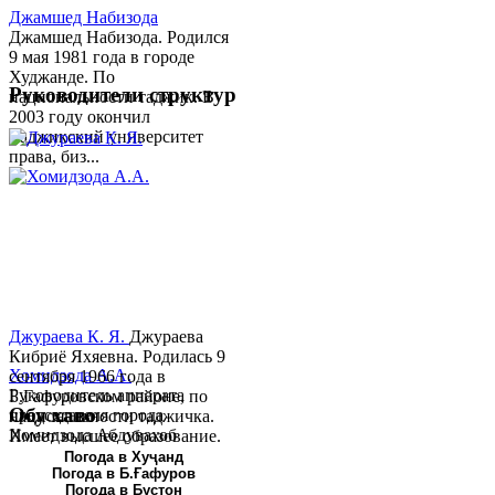
Джамшед Набизода
Джамшед Набизода. Родился
9 мая 1981 года в городе
Худжанде. По
Руководители структур
национальности таджик. В
2003 году окончил
Таджикский университет
права, биз...
Джураева К. Я.
Джураева
Кибриё Яхяевна. Родилась 9
Хомидзода А.А.
сентября 1966 года в
Руководитель аппарата
Б.Гафуровском районе, по
Обу хаво
председателя города
национальности таджичка.
Хомидзода Абдувахоб
Имеет высшее образование.
Абдумаджид родился 8
В 1997 ...
Погода в Хуҷанд
Погода в Б.Ғафуров
июня 1978 года в городе
Погода в Бустон
Худжанде. По