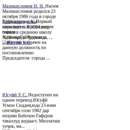
Маликисломов Н. Н.
Насим
Маликисломов родился 23
октября 1986 года в городе
Гайбуллозода Х.
Первый
Худжанде в семье
заместитель председателя
служащего. В 1994 году
города
пошел в среднюю школу
ХуджандГайбуллозода
№18 города Худжанда, ...
Хайрулло назначен на
данную должность по
постановлению
Председателя города ...
Юсуфӣ У. C.
Недоступен ни
однин перевод.Юсуфӣ
Усмон Сиддиқзода 23-юми
сентябри соли 1982 дар
ноҳияи Бобоҷон Ғафуров
таваллуд шудааст. Миллаташ
тоҷик, ма...