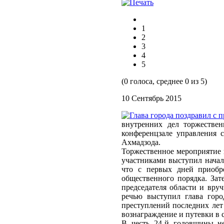
1
2
3
4
5
(0 голоса, среднее 0 из 5)
10 Сентябрь 2015
внутренних дел торжестве
конференцзале управления 
Ахмадзода.
Торжественное мероприятие н
участниками выступил нача
что с первых дней приобре
общественного порядка. Зат
председателя области и вру
речью выступил глава горо
преступлений последних лет
вознаграждение и путевки в 
В честь 24-й годовщины не