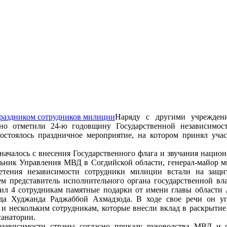
Наряду с другими учрежден
нно отметили 24-ю годовщину Государственной независимос
состоялось праздничное мероприятие, на котором принял уча
ачалось с внесения Государственного флага и звучания национ
льник Управления МВД в Согдийской области, генерал-майор 
тения независимости сотрудники милиции встали на защиту
ем представитель исполнительного органа государственной вл
чил 4 сотрудникам памятные подарки от имени главы области 
да Худжанда Раджаббой Ахмадзода. В ходе свое речи он уп
 и нескольким сотрудникам, которые внесли вклад в раскрытие
санатории.
зависимости страны согласно приказу руководства МВД и о