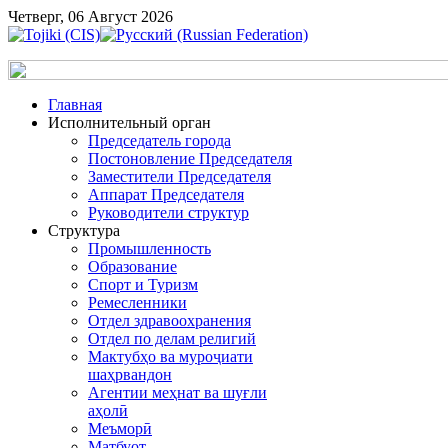
Четверг, 06 Август 2026
Главная
Исполнительный орган
Председатель города
Постоновление Председателя
Заместители Председателя
Аппарат Председателя
Руководители структур
Структура
Промышленность
Образование
Спорт и Туризм
Ремесленники
Отдел здравоохранения
Отдел по делам религий
Мактубҳо ва муроҷиати
шаҳрвандон
Агентии меҳнат ва шуғли
аҳолӣ
Меъморӣ
Матбуот