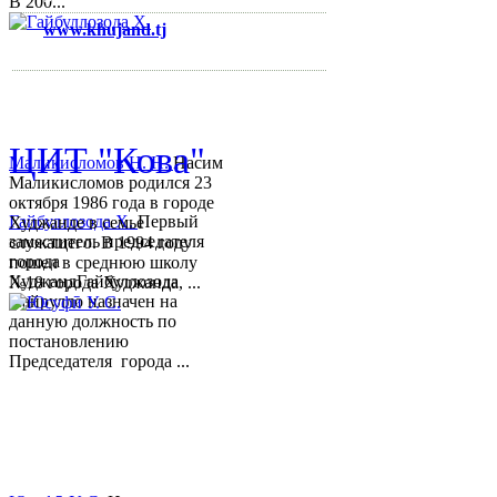
В 200...
www.khujand.tj
,
e-mail:
mihd.khujand@gmail.com
© 2013-2018 Разработчик и 
ЦИТ "Кова"
Маликисломов Н. Н.
Насим
Маликисломов родился 23
октября 1986 года в городе
Гайбуллозода Х.
Первый
Худжанде в семье
заместитель председателя
служащего. В 1994 году
города
пошел в среднюю школу
ХуджандГайбуллозода
№18 города Худжанда, ...
Хайрулло назначен на
данную должность по
постановлению
Председателя города ...