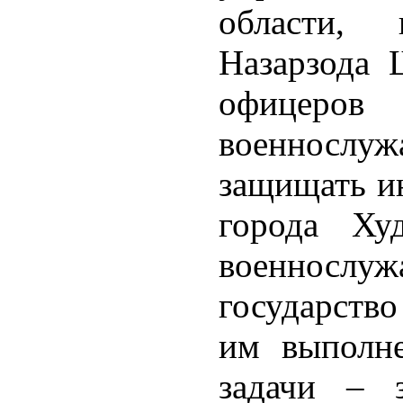
области, 
Назарзода 
офи
военнослуж
защищать ин
города Ху
военносл
государство
им выполне
задачи – 