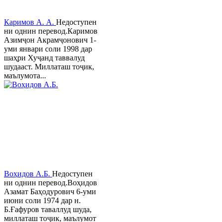
Каримов А. А.
Недоступен
ни однин перевод.Каримов
Азимҷон Акрамҷонович 1-
уми январи соли 1998 дар
шаҳри Хуҷанд таввалуд
шудааст. Миллаташ тоҷик,
маълумота...
Воҳидов А.Б.
Недоступен
ни однин перевод.Воҳидов
Азамат Баҳодурович 6-уми
июни соли 1974 дар н.
Б.Ғафуров таваллуд шуда,
миллаташ тоҷик, маълумот