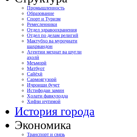
Промышленность
Образование
Спорт и Туризм
Ремесленники
Отдел здравоохранения
Отдел по делам религий
Мактубҳо ва муроҷиати
шаҳрвандон
Агентии меҳнат ва шуғли
аҳолӣ
Меъморӣ
Матбуот
Сайёҳӣ
Сармоягузорӣ
Иҷроиши буҷет
Истифодаи замин
Ҳолати фавқулодда
Хифзи иҷтимоӣ
История города
Экономика
Транспорт и связь