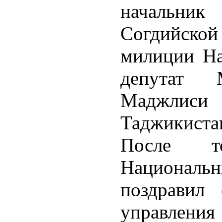
начальник
Согдийской
милиции
Н
депутат 
Маджлис
Таджикиста
После т
Национальн
поздравил 
управлени