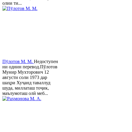
олии ти...
Пӯлотов М. М.
Недоступен
ни однин перевод.Пўлотов
Мунир Мухторович 12
августи соли 1973 дар
шаҳри Хуҷанд таваллуд
шуда, миллаташ тоҷик,
маълумоташ олӣ меб...