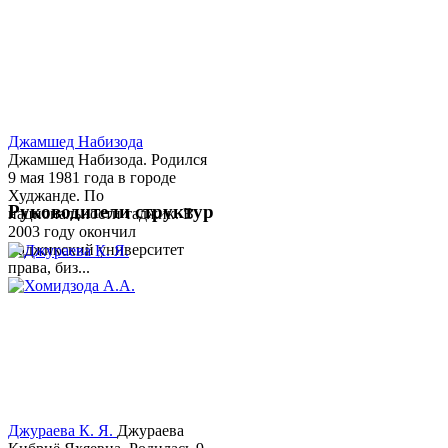
Джамшед Набизода
Джамшед Набизода. Родился
9 мая 1981 года в городе
Худжанде. По
Руководители структур
национальности таджик. В
2003 году окончил
Таджикский университет
права, биз...
Джураева К. Я.
Джураева