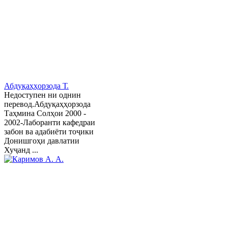
Абдуқаҳҳорзода Т.
Недоступен ни однин
перевод.Абдуқаҳҳорзода
Таҳмина Солҳои 2000 -
2002-Лаборанти кафедраи
забон ва адабиёти тоҷики
Донишгоҳи давлатии
Хуҷанд ...