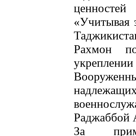
ценносте
«Учитывая э
Таджикист
Рахмон по
укрепле
Вооруженн
надлеж
военносл
Раджаббой 
За при