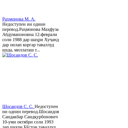
Раҳмонова М. А.
Недоступен ни однин
перевод.Раҳмонова Маҳфуза
Абдуманоновна 12-феврали
соли 1988 дар шаҳри Хуҷанд
дар оилаи коргар таваллуд
шуда, миллаташ т...
Шосаидов С. С.
Недоступен
ни однин перевод.Шосаидов
Саидакбар Саидқурбонович
10-уми октябри соли 1993
дар шаҳри Бўстон таваллуд