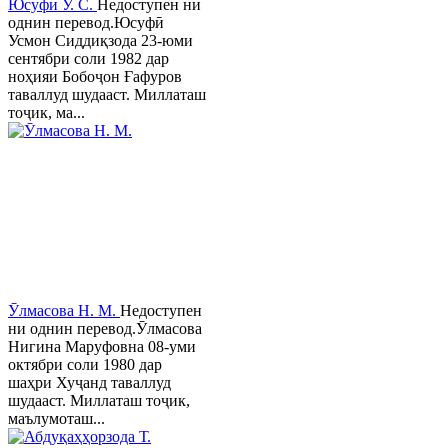
Юсуфӣ У. C.
Недоступен ни
однин перевод.Юсуфӣ
Усмон Сиддиқзода 23-юми
сентябри соли 1982 дар
ноҳияи Бобоҷон Ғафуров
таваллуд шудааст. Миллаташ
тоҷик, ма...
Ӯлмасова Н. М.
Недоступен
ни однин перевод.Ӯлмасова
Нигина Маруфовна 08-уми
октябри соли 1980 дар
шаҳри Хуҷанд таваллуд
шудааст. Миллаташ тоҷик,
маълумоташ...