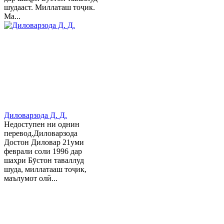
шудааст. Миллаташ тоҷик.
Ма...
Диловарзода Д. Д.
Недоступен ни однин
перевод.Диловарзода
Достон Диловар 21уми
феврали соли 1996 дар
шаҳри Бӯстон таваллуд
шуда, миллатааш тоҷик,
маълумот олӣ...