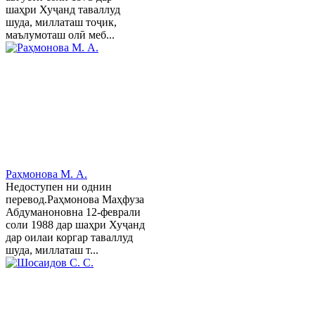
шаҳри Хуҷанд таваллуд
шуда, миллаташ тоҷик,
маълумоташ олӣ меб...
Раҳмонова М. А.
Недоступен ни однин
перевод.Раҳмонова Маҳфуза
Абдуманоновна 12-феврали
соли 1988 дар шаҳри Хуҷанд
дар оилаи коргар таваллуд
шуда, миллаташ т...