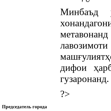
Минбаъд у
хонанда
метавон
лавозим
машғулиятҳ
дифои ҳарб
гузаронанд.
?>
Председатель города