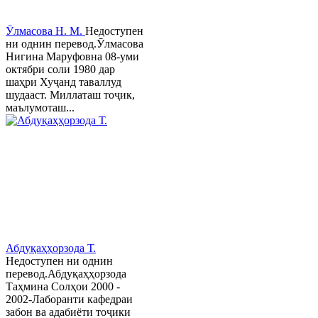
Ӯлмасова Н. М.
Недоступен
ни однин перевод.Ӯлмасова
Нигина Маруфовна 08-уми
октябри соли 1980 дар
шаҳри Хуҷанд таваллуд
шудааст. Миллаташ тоҷик,
маълумоташ...
Абдуқаҳҳорзода Т.
Недоступен ни однин
перевод.Абдуқаҳҳорзода
Таҳмина Солҳои 2000 -
2002-Лаборанти кафедраи
забон ва адабиёти тоҷики