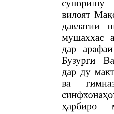
супоришу 
вилоят Мақ
давлатии 
мушаххас а
дар арафаи
Бузурги Ва
дар ду ма
ва гимн
синфхона
ҳарбиро м