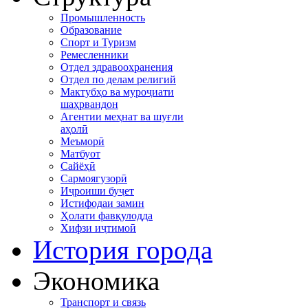
Промышленность
Образование
Спорт и Туризм
Ремесленники
Отдел здравоохранения
Отдел по делам религий
Мактубҳо ва муроҷиати
шаҳрвандон
Агентии меҳнат ва шуғли
аҳолӣ
Меъморӣ
Матбуот
Сайёҳӣ
Сармоягузорӣ
Иҷроиши буҷет
Истифодаи замин
Ҳолати фавқулодда
Хифзи иҷтимоӣ
История города
Экономика
Транспорт и связь