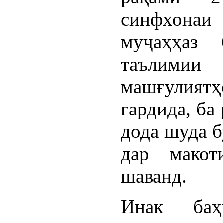
синфхонаи
муҷаҳҳаз 
таълими
машғулият
гардида, ба
дода шуда б
дар макот
шаванд.
Инак баҳ