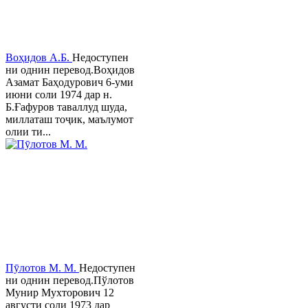
Воҳидов А.Б.
Недоступен
ни однин перевод.Воҳидов
Азамат Баҳодурович 6-уми
июни соли 1974 дар н.
Б.Ғафуров таваллуд шуда,
миллаташ тоҷик, маълумот
олии ти...
Пӯлотов М. М.
Недоступен
ни однин перевод.Пўлотов
Мунир Мухторович 12
августи соли 1973 дар