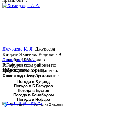
права, биз...
Джураева К. Я.
Джураева
Кибриё Яхяевна. Родилась 9
Хомидзода А.А.
сентября 1966 года в
Руководитель аппарата
Б.Гафуровском районе, по
Обу хаво
председателя города
национальности таджичка.
Хомидзода Абдувахоб
Имеет высшее образование.
Абдумаджид родился 8
В 1997 ...
Погода в Хуҷанд
Погода в Б.Ғафуров
июня 1978 года в городе
Погода в Бустон
Худжанде. По
Погода в Конибодом
национальности...
Погода в Исфара