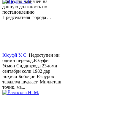
Хайрулло назначен на
данную должность по
постановлению
Председателя города ...
Юсуфӣ У. C.
Недоступен ни
однин перевод.Юсуфӣ
Усмон Сиддиқзода 23-юми
сентябри соли 1982 дар
ноҳияи Бобоҷон Ғафуров
таваллуд шудааст. Миллаташ
тоҷик, ма...