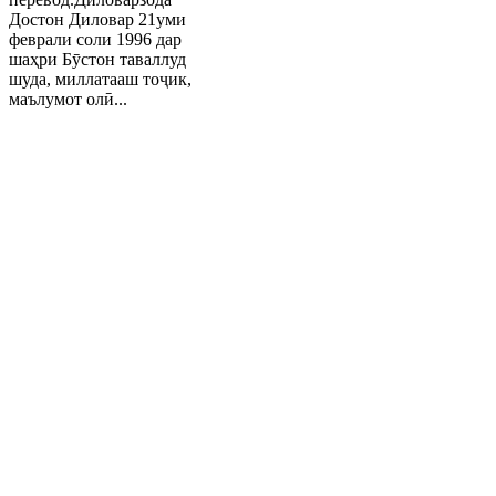
Достон Диловар 21уми
феврали соли 1996 дар
шаҳри Бӯстон таваллуд
шуда, миллатааш тоҷик,
маълумот олӣ...