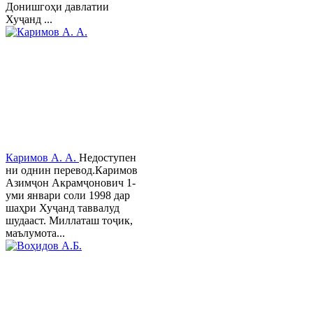
Донишгоҳи давлатии
Хуҷанд ...
Каримов А. А.
Недоступен
ни однин перевод.Каримов
Азимҷон Акрамҷонович 1-
уми январи соли 1998 дар
шаҳри Хуҷанд таввалуд
шудааст. Миллаташ тоҷик,
маълумота...