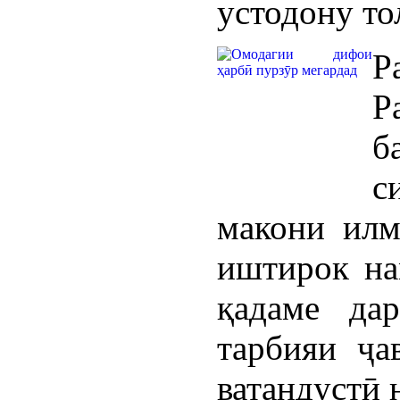
устодону т
Р
Р
б
с
макони илм
иштирок на
қадаме да
тарбияи ҷа
ватандустӣ 