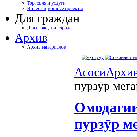
Торговля и услуги
Инвестиционные проекты
Для граждан
Для граждани города
Архив
Архив материалов
Асосӣ
Архи
пурзӯр мега
Омодагии
пурзӯр м