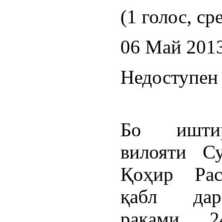
(1 голос, ср
06 Май 201
Недоступен 
Бо ишти
вилояти С
Қоҳир Рас
қабл дар
рақами 2