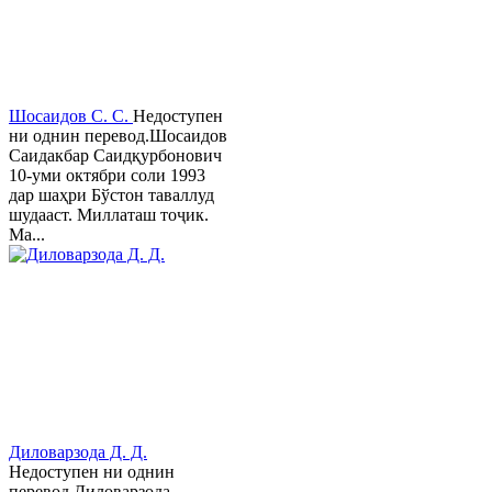
Шосаидов С. С.
Недоступен
ни однин перевод.Шосаидов
Саидакбар Саидқурбонович
10-уми октябри соли 1993
дар шаҳри Бўстон таваллуд
шудааст. Миллаташ тоҷик.
Ма...
Диловарзода Д. Д.
Недоступен ни однин
перевод.Диловарзода