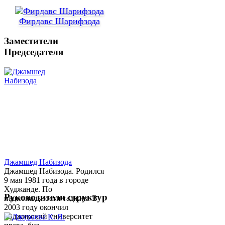
Фирдавс Шарифзода
Заместители
Председателя
Джамшед Набизода
Джамшед Набизода. Родился
9 мая 1981 года в городе
Худжанде. По
Руководители структур
национальности таджик. В
2003 году окончил
Таджикский университет