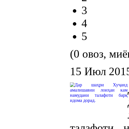
3
4
5
(0 овоз, миё
15 Июл 201
талафоти 