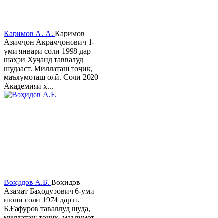
Каримов А. А.
Каримов
Азимҷон Акрамҷонович 1-
уми январи соли 1998 дар
шаҳри Хуҷанд таввалуд
шудааст. Миллаташ тоҷик,
маълумоташ олӣ. Соли 2020
Академияи х...
Воҳидов А.Б.
Воҳидов
Азамат Баҳодурович 6-уми
июни соли 1974 дар н.
Б.Ғафуров таваллуд шуда,
миллаташ тоҷик, маълумот