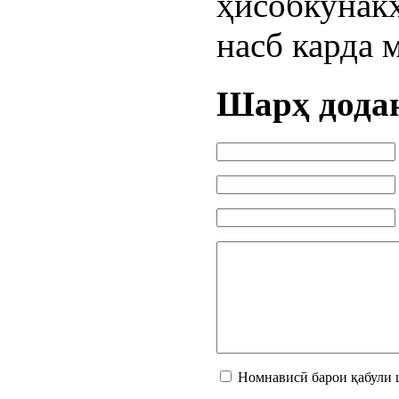
ҳисобкуна
насб карда 
Шарҳ дода
Номнависӣ барои қабули 