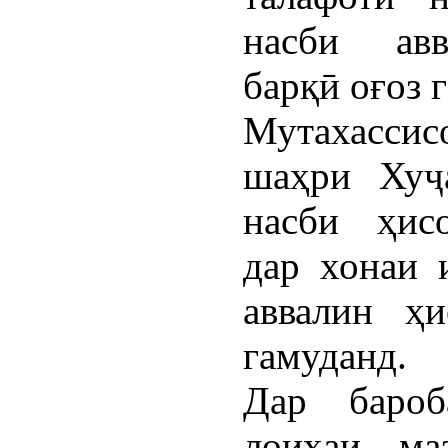
насби авв
барқӣ оғоз 
Мутахассис
шаҳри Хуҷ
насби ҳисо
дар хонаи 
аввалин ҳи
гамуданд.
Дар баро
лоиҳаи ма