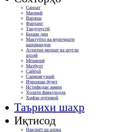
Саноат
Маориф
Варзиш
Фарҳанг
Тандурустӣ
Бахши дин
Мактубҳо ва муроҷиати
шаҳрвандон
Агентии меҳнат ва шуғли
аҳолӣ
Меъморӣ
Матбуот
Сайёҳӣ
Сармоягузорӣ
Иҷроиши буҷет
Истифодаи замин
Ҳолати фавқулодда
Хифзи иҷтимоӣ
Таърихи шаҳр
Иқтисод
Нақлиёт ва алоқа