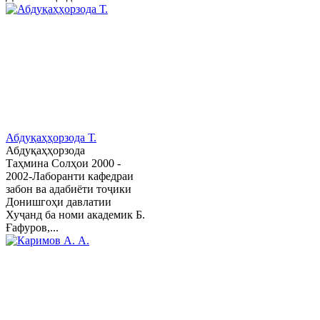
Абдуқаҳҳорзода Т.
Абдуқаҳҳорзода
Таҳмина Солҳои 2000 -
2002-Лаборанти кафедраи
забон ва адабиёти тоҷики
Донишгоҳи давлатии
Хуҷанд ба номи академик Б.
Ғафуров,...