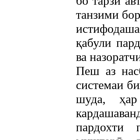
бо тарзи ав
танзими бор
истифодаша
қабули пар
ва назоратч
Пеш аз нас
системаи би
шуда, ҳар
кардашаванд
пардохти 