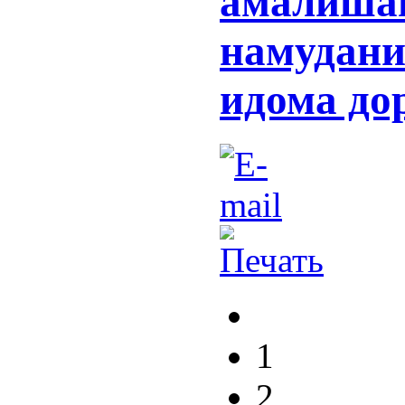
амалишав
намудани
идома до
1
2