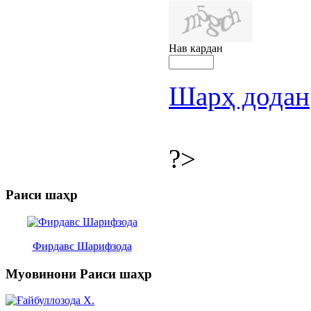
Нав кардан
Шарҳ додан
?>
Раиси шаҳр
Фирдавс Шарифзода
Муовинони Раиси шаҳр