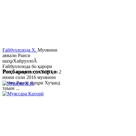
Ғайбуллозода Х.
Муовини
аввали Раиси
шаҳрХайруллоÂ
Ғайбуллозода бо қарори
Роҳбарони сохторҳо
Раиси шаҳр таҳти №281 аз 2
июни соли 2016 муовини
якуми Раиси шаҳри Хуҷанд
таъин ...