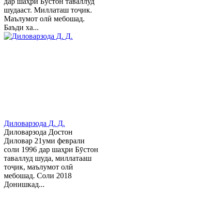
дар шаҳри Бўстон таваллуд
шудааст. Миллаташ тоҷик.
Маълумот олӣ мебошад.
Баъди ха...
Диловарзода Д. Д.
Диловарзода Достон
Диловар 21уми феврали
соли 1996 дар шаҳри Бӯстон
таваллуд шуда, миллатааш
тоҷик, маълумот олӣ
мебошад. Соли 2018
Донишкад...