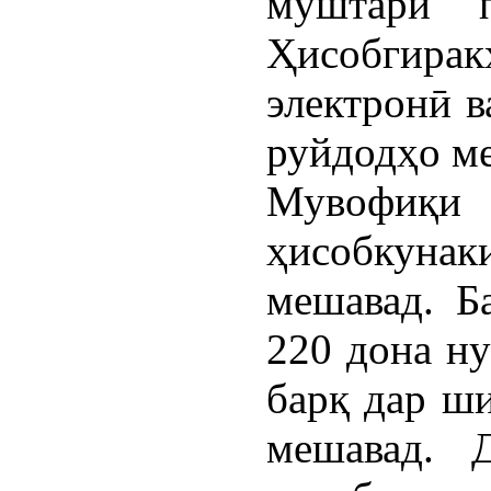
муштарӣ п
Ҳисобгир
электронӣ в
руйдодҳо м
Мувофиқ
ҳисобкун
мешавад. Б
220 дона ну
барқ дар ши
мешавад. 