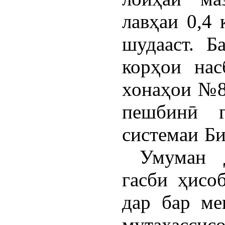
лавҳаи 0,4 
шудааст. Б
корҳои нас
хонаҳои №8
пешбинӣ г
системаи Би
Умуман д
гасби ҳисо
дар бар мег
мутахасс