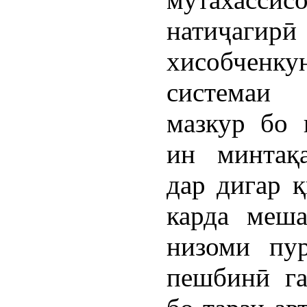
натиҷаг
хисобче
системаи 
мазкур бо 
ин минтақ
дар дигар 
карда меша
низоми пур
пешбинӣ га