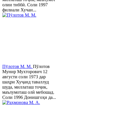
олии тиббӣ. Соли 1997
филиали Хучан...
Пӯлотов М. М.
Пўлотов
Мунир Мухторович 12
августи соли 1973 дар
шаҳри Хуҷанд таваллуд
шуда, миллаташ тоҷик,
маълумоташ олӣ мебошад.
Соли 1996 Донишгоҳи да...