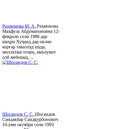
Раҳмонова М. А.
Раҳмонова
Маҳфуза Абдуманоновна 12-
феврали соли 1988 дар
шаҳри Хуҷанд дар оилаи
коргар таваллуд шуда,
миллаташ тоҷик, маълумот
олӣ мебошад. ...
Шосаидов С. С.
Шосаидов
Саидакбар Саидқурбонович
10-уми октябри соли 1993