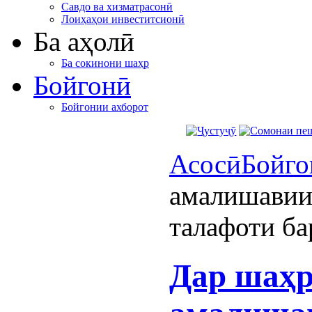
Савдо ва хизматрасонӣ
Лоиҳаҳои инвеститсионӣ
Ба аҳолӣ
Ба сокинони шаҳр
Бойгонӣ
Бойгонии ахборот
Асосӣ
Бойго
амалишавии
талафоти ба
Дар шаҳр