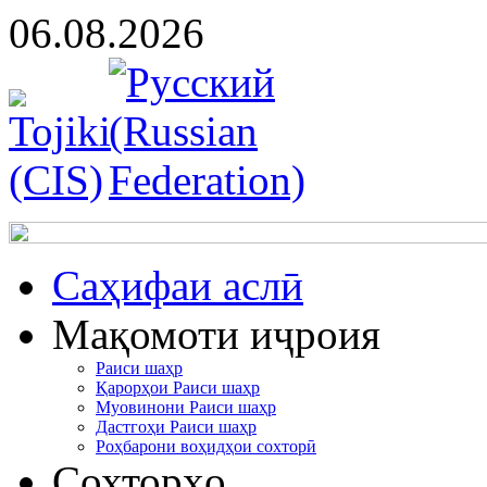
06.08.2026
Cаҳифаи аслӣ
Мақомоти иҷроия
Раиси шаҳр
Қарорҳои Раиси шаҳр
Муовинони Раиси шаҳр
Дастгоҳи Раиси шаҳр
Роҳбарони воҳидҳои сохторӣ
Сохторҳо