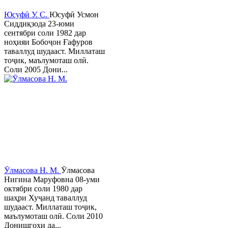
Юсуфӣ У. C.
Юсуфӣ Усмон
Сиддиқзода 23-юми
сентябри соли 1982 дар
ноҳияи Бобоҷон Ғафуров
таваллуд шудааст. Миллаташ
тоҷик, маълумоташ олӣ.
Соли 2005 Дони...
Ӯлмасова Н. М.
Ӯлмасова
Нигина Маруфовна 08-уми
октябри соли 1980 дар
шаҳри Хуҷанд таваллуд
шудааст. Миллаташ тоҷик,
маълумоташ олӣ. Соли 2010
Донишгоҳи да...