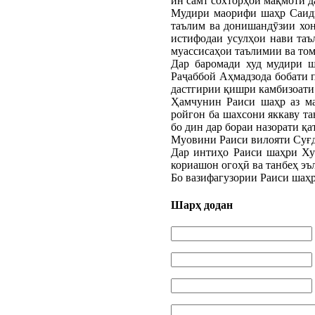
ин самт сохторҳои мақмоти д
Мудири маорифи шаҳр Саидм
таълим ва донишандӯзии хона
истифодаи усулҳои нави таъ
муассисаҳои таълимии ва то
Дар баромади худ мудири ш
Раҷаббой Аҳмадзода бобати п
дастгирии қишри камбизоати
Ҳамчунин Раиси шаҳр аз ма
ройгон ба шахсони яккаву та
бо дин дар бораи назорати қ
Муовини Раиси вилояти Суғд 
Дар интиҳо Раиси шаҳри Хуҷ
кориашон огоҳӣ ва танбеҳ эъ
Бо вазифагузории Раиси шаҳр
Шарҳ додан