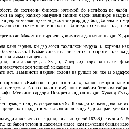
обаста ба сохтмони бинохои иҷтимоӣ бо истифода ва ҷалби 
окӣ ва барқ, ҳамвор намудани замини барои заминҳои наздиҳа
 ки дар нимсолаи дуюм чораҳои зикргардида бояд ба нақшаи кор
муаллифии сохтмонии иншоот ва биноҳои сохташаванда, пеш
нергетикаи Мақомоти иҷроияи ҳокимияти давлатии шаҳри Хуҷа
да қайд гардид, ки дар асоси таҳлилҳои имрӯза 33 корхона на
т бозмондааст. Шӯъбаи саноат ва энергетика нозироти андоз ва
чораҳои амалӣ андешанд.
дид, ки агарчанде дар Хуҷанд 7 коргоҳи коркарди пахта фаъо
и маҳсулоти хом танқисӣ мекашанд.
ӣ аст. Таъминоти нақшаи солона ва рушди он яке аз ҳадафҳо
 корхонаи «Каабоол Тоҷик текстайлз», қайди омории корхо
и истеҳсолӣ бо назардошти омӯзиши талаботи бозор ва ғайра
гирифт. Муовини сардори Нозироти андози шаҳри Хуҷанд Сулҳ
.
он шумораи андозсупорандагон 9718 ададро ташкил дода ,ки аз
фиродӣ бо шаҳодатнома фаъолият доранд. Дар давраи ҳисобот
амуди андоз иҷро нагардид, ки аз ин ҳисоб 16286,0 сомонӣ ба б
уд,ки барои таъмини даромади андоз, кам намудани бақияи қарз