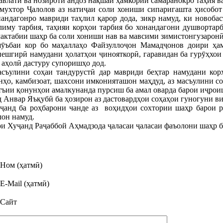
авлатӣ ва нозироти андоз нақшаи ҳамкории самаранокро таҳия в
ухтор Ҷалолов аз натиҷаи соли хониши сипаригашта ҳисобот 
ндагонро мавриди таҳлил қарор дода, зикр намуд, ки новобаст
лиму тарбия, таҳияи корҳои тарбия бо хонандагони душвортарб
мактабии шаҳр ба соли хониши нав ва мавсими зимистонгузарон
ӯъбаи кор бо маҳаллаҳо Файзуллоҷон Мамадҷонов доири ҳам
ешгирӣ намудани ҳолатҳои ҷинояткорӣ, гаравидан ба гурӯҳхои 
 аҳолӣ дастуру супоришҳо дод.
съулини соҳаи тандурустӣ дар мавриди беҳтар намудани кор
нҳо, камбизоат, шахсони имконияташон маҳдуд, аз масъулини с
атъии қонунҳои амалкунанда пурсиш ба амал оварда барои иҷроиш
Анвар Яъқубӣ ба ҳозирон аз дастовардҳои соҳаҳои гуногуни ви
анд ба роҳбарони чанде аз воҳидҳои сохтории шаҳр барои ро
лон намуд.
и Хуҷанд Раҷаббой Аҳмадзода ҷаласаи ҷаласаи фаъолони шаҳр ба
Ном (ҳатмӣ)
E-Mail (ҳатмӣ)
Сайт