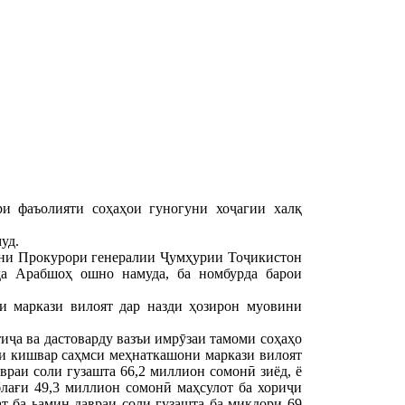
и фаъолияти соҳаҳои гуногуни хоҷагии халқ
уд.
они Прокурори генералии Ҷумҳурии Тоҷикистон
а Арабшоҳ ошно намуда, ба номбурда барои
и маркази вилоят дар назди ҳозирон муовини
ҷа ва дастоварду вазъи имрӯзаи тамоми соҳаҳо
ти кишвар саҳмси меҳнаткашони маркази вилоят
враи соли гузашта 66,2 миллион сомонӣ зиёд, ё
блағи 49,3 миллион сомонӣ маҳсулот ба хориҷи
т ба ьамин давраи соли гузашта ба миқдори 69