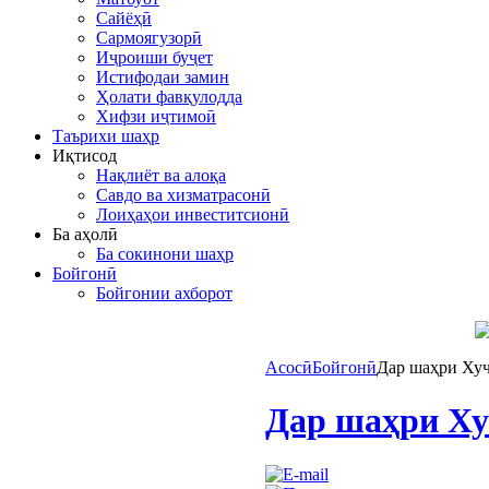
Сайёҳӣ
Сармоягузорӣ
Иҷроиши буҷет
Истифодаи замин
Ҳолати фавқулодда
Хифзи иҷтимоӣ
Таърихи шаҳр
Иқтисод
Нақлиёт ва алоқа
Савдо ва хизматрасонӣ
Лоиҳаҳои инвеститсионӣ
Ба аҳолӣ
Ба сокинони шаҳр
Бойгонӣ
Бойгонии ахборот
Асосӣ
Бойгонӣ
Дар шаҳри Хуҷ
Дар шаҳри Ху