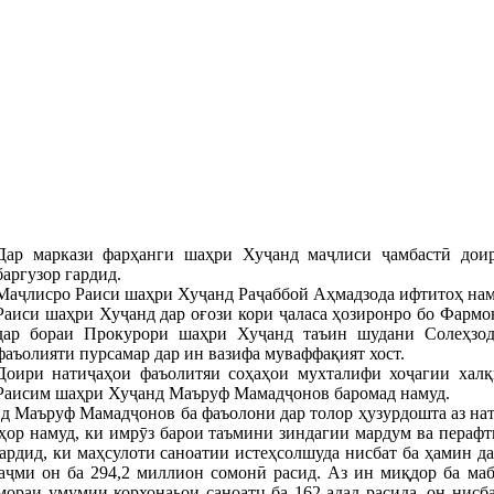
Дар маркази фарҳанги шаҳри Хуҷанд маҷлиси ҷамбастӣ доир
баргузор гардид.
Маҷлисро Раиси шаҳри Хуҷанд Раҷаббой Аҳмадзода ифтитоҳ нам
Раиси шаҳри Хуҷанд дар оғози кори ҷаласа ҳозиронро бо Фарм
дар бораи Прокурори шаҳри Хуҷанд таъин шудани Солеҳзод
фаъолияти пурсамар дар ин вазифа муваффақият хост.
Доири натиҷаҳои фаъолитяи соҳаҳои мухталифи хоҷагии халқ
Раисим шаҳри Хуҷанд Маъруф Мамадҷонов баромад намуд.
 Маъруф Мамадҷонов ба фаъолони дар толор ҳузурдошта аз нати
зҳор намуд, ки имрӯз барои таъмини зиндагии мардум ва пераф
гардид, ки маҳсулоти саноатии истеҳсолшуда нисбат ба ҳамин да
ҳаҷми он ба 294,2 миллион сомонӣ расид. Аз ин миқдор ба ма
ораи умумии корхонаьои саноатц ба 162 адад расида, он нисба