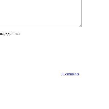
шарҳҳои нав
JComments