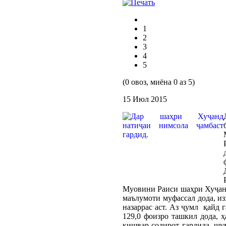
1
2
3
4
5
(0 овоз, миёна 0 аз 5)
15 Июл 2015
Муовини Раиси шаҳри Хуҷанд
маълумоти муфассал дода, и
назаррас аст. Аз ҷумл қайд 
129,0 фоизро ташкил дода, 
кишвар содирот гардида, шум