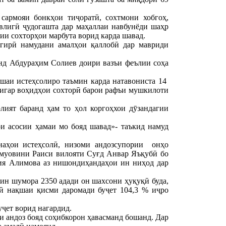
сармояи бонкҳои тиҷоратӣ, сохтмони хобгоҳ,
влигӣ ҷудогашта дар маҳаллаи навбунёди шаҳр
ии сохторҳои марбута ворид карда шавад.
гирӣ намудани амалҳои қаллобӣ дар мавриди
нд Абдураҳим Солиев доири вазъи феълии соҳа
қшаи истеҳсолиро таъмин карда натавониста 14
 дигар воҳидҳои сохторӣ барои рафъи мушкилоти
лият баранд ҳам то ҳол коргоҳхои дӯзандагии
и асосии ҳамаи мо бояд шавад»- таъкид намуд
наҳои истеҳсолӣ, низоми андозсупории онҳо
 муовини Раиси вилояти Суғд Анвар Яъқубӣ бо
ия Алимова аз нишондиҳандаҳои ин ниҳод дар
 ин шумора 2350 адади он шахсони ҳуқуқӣ буда,
ӣ нақшаи қисми даромади буҷет 104,3 % иҷро
уҷет ворид нагардид.
и андоз бояд соҳибкорон ҳавасманд бошанд. Дар