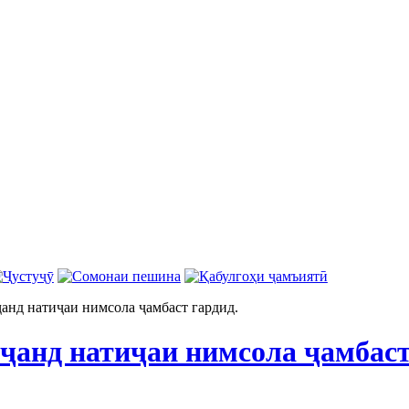
анд натиҷаи нимсола ҷамбаст гардид.
ҷанд натиҷаи нимсола ҷамбаст