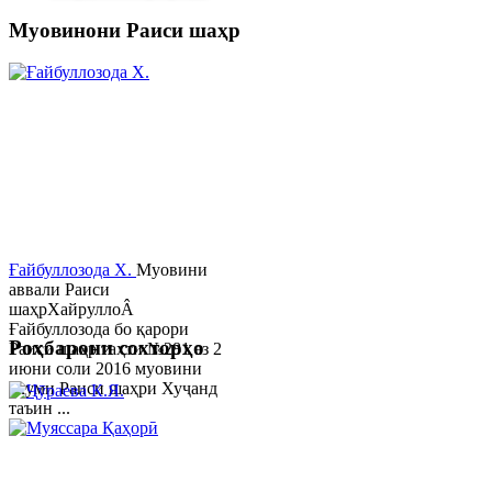
Муовинони Раиси шаҳр
Ғайбуллозода Х.
Муовини
аввали Раиси
шаҳрХайруллоÂ
Ғайбуллозода бо қарори
Роҳбарони сохторҳо
Раиси шаҳр таҳти №281 аз 2
июни соли 2016 муовини
якуми Раиси шаҳри Хуҷанд
таъин ...