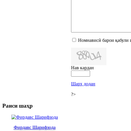
Номнависӣ барои қабули 
Нав кардан
Шарҳ додан
?>
Раиси шаҳр
Фирдавс Шарифзода