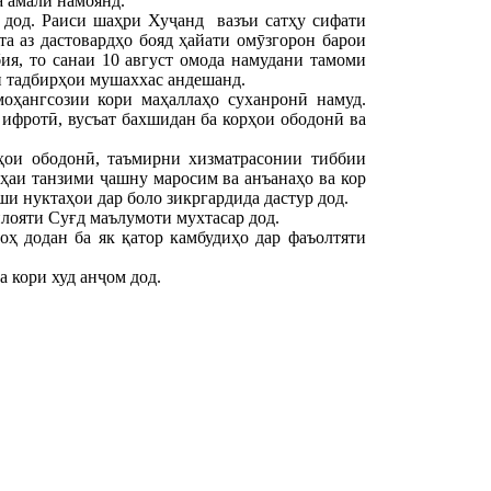
а амалӣ намоянд.
дод. Раиси шаҳри Хуҷанд вазъи сатҳу сифати
а аз дастовардҳо бояд ҳайати омӯзгорон барои
ия, то санаи 10 август омода намудани тамоми
ӣ тадбирҳои мушаххас андешанд.
оҳангсозии кори маҳаллаҳо суханронӣ намуд.
ифротӣ, вусъат бахшидан ба корҳои ободонӣ ва
ҳои ободонӣ, таъмирни хизматрасонии тиббии
оҳаи танзими ҷашну маросим ва анъанаҳо ва кор
и нуктаҳои дар боло зикргардида дастур дод.
лояти Суғд маълумоти мухтасар дод.
ҳ додан ба як қатор камбудиҳо дар фаъолтяти
 кори худ анҷом дод.