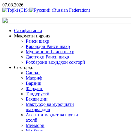
07.08.2026
Cаҳифаи аслӣ
Мақомоти иҷроия
Раиси шаҳр
Қарорҳои Раиси шаҳр
Муовинони Раиси шаҳр
Дастгоҳи Раиси шаҳр
Роҳбарони воҳидҳои сохторӣ
Сохторҳо
Саноат
Маориф
Варзиш
Фарҳанг
Тандурустӣ
Бахши дин
Мактубҳо ва муроҷиати
шаҳрвандон
Агентии меҳнат ва шуғли
аҳолӣ
Меъморӣ
Матбуот