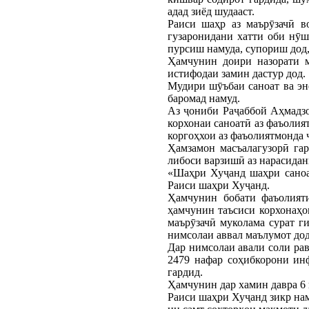
адад зиёд шудааст.
Раиси шаҳр аз маърӯзачӣ в
гузаронидани хатти оби нӯш
пурсиш намуда, супориш дод,
Ҳамчунин доири назорати 
истифодаи замин дастур дод.
Мудири шӯъбаи саноат ва э
баромад намуд.
Аз ҷониби Раҷаббой Аҳмадзо
корхонаи саноатӣ аз фаъолия
коргоҳхои аз фаъолиятмонда 
Ҳамзамон масъалагузорӣ гар
либоси варзишӣ аз нарасидан
«Шаҳри Хуҷанд шаҳри саноат
Раиси шаҳри Хуҷанд.
Ҳамчунин бобати фаъолияти
ҳамчунин таъсиси корхонаҳо
маърӯзачӣ муколама сурат 
нимсолаи аввал маълумот дод
Дар нимсолаи авали соли рав
2479 нафар соҳибкорони ин
гардид.
Ҳамчунин дар хамин давра 6 н
Раиси шаҳри Хуҷанд зикр нам