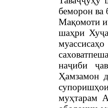
Таваҷҷӯҳу 
беморон ва 
Мақомоти и
шаҳри Хуҷа
муассисаҳ
саховатпеш
наҷиби ҷа
Ҳамзамон д
супоришҳ
муҳтарам А