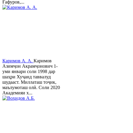
Ғафуров,...
Каримов А. А.
Каримов
Азимҷон Акрамҷонович 1-
уми январи соли 1998 дар
шаҳри Хуҷанд таввалуд
шудааст. Миллаташ тоҷик,
маълумоташ олӣ. Соли 2020
Академияи х...