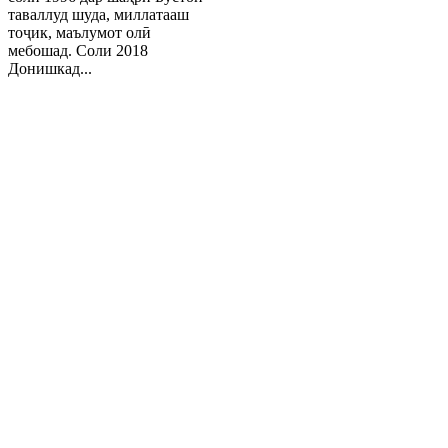
таваллуд шуда, миллатааш
тоҷик, маълумот олӣ
мебошад. Соли 2018
Донишкад...