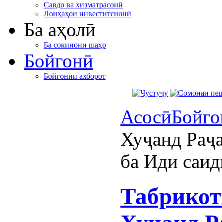
Савдо ва хизматрасонӣ
Лоиҳаҳои инвеститсионӣ
Ба аҳолӣ
Ба сокинони шаҳр
Бойгонӣ
Бойгонии ахборот
Асосӣ
Бойго
Хуҷанд Раҷ
ба Иди саи
Табрикот