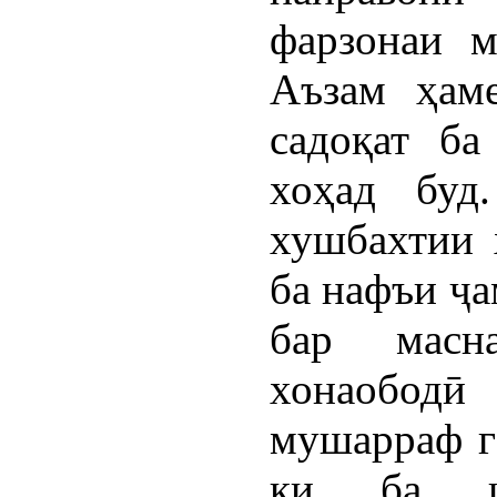
фарзонаи 
Аъзам ҳам
садоқат ба
хоҳад буд
хушбахтии 
ба нафъи ҷа
бар масн
хонаобод
мушарраф га
ки ба ша