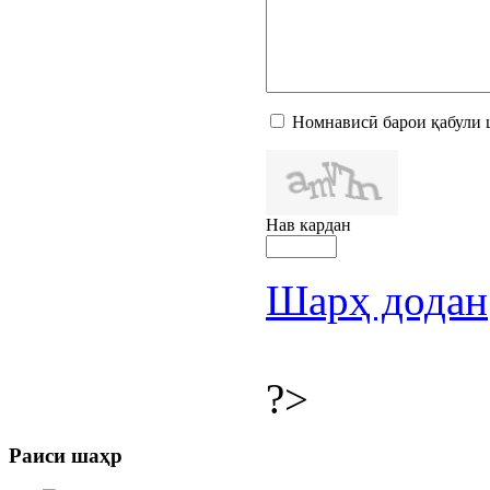
Номнависӣ барои қабули 
Нав кардан
Шарҳ додан
?>
Раиси шаҳр