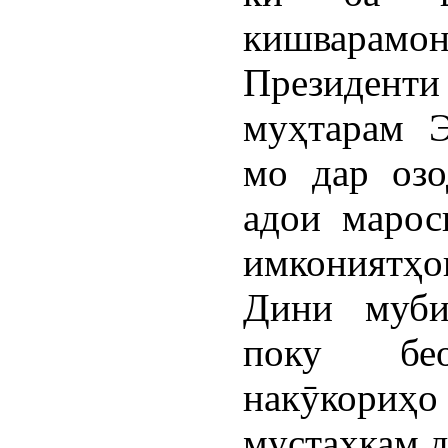
кишварамон
Президент
муҳтарам 
мо дар озо
адои марос
имкониятҳо
Дини муби
поку бе
накӯкориҳо
мустаҳкам д