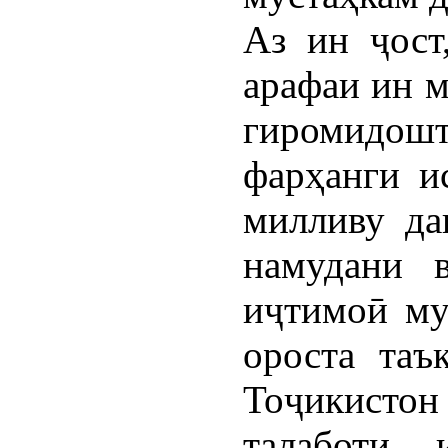
Аз ин ҷост
арафаи ин 
гиромидош
фарҳанги и
милливу да
намудани в
иҷтимоӣ му
ороста таък
Тоҷикисто
талаботи 