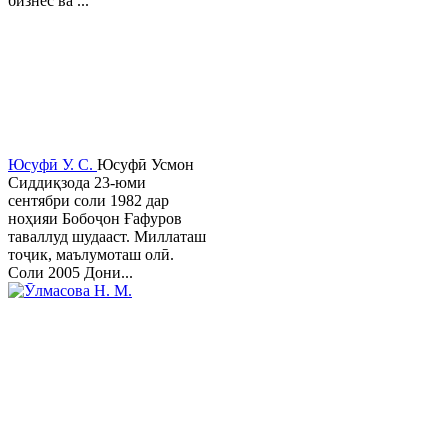
бизнес ва ...
Юсуфӣ У. C.
Юсуфӣ Усмон
Сиддиқзода 23-юми
сентябри соли 1982 дар
ноҳияи Бобоҷон Ғафуров
таваллуд шудааст. Миллаташ
тоҷик, маълумоташ олӣ.
Соли 2005 Дони...