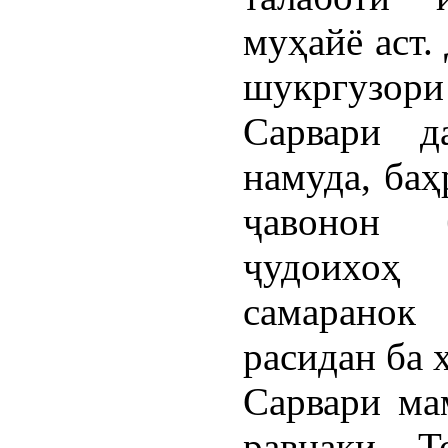
муҳайё аст.
шукргузор
Сарвари д
намуда, ба
ҷавонон 
ҷудоихоҳ
самаранок
расидан ба 
Сарвари ма
равнақи Т