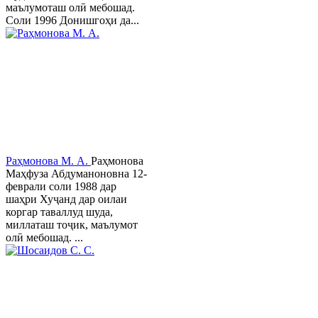
маълумоташ олӣ мебошад.
Соли 1996 Донишгоҳи да...
Раҳмонова М. А.
Раҳмонова
Маҳфуза Абдуманоновна 12-
феврали соли 1988 дар
шаҳри Хуҷанд дар оилаи
коргар таваллуд шуда,
миллаташ тоҷик, маълумот
олӣ мебошад. ...