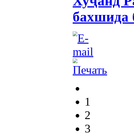
Хуҷанд Р
бахшида 
1
2
3