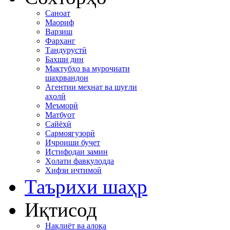
Саноат
Маориф
Варзиш
Фарҳанг
Тандурустӣ
Бахши дин
Мактубҳо ва муроҷиати
шаҳрвандон
Агентии меҳнат ва шуғли
аҳолӣ
Меъморӣ
Матбуот
Сайёҳӣ
Сармоягузорӣ
Иҷроиши буҷет
Истифодаи замин
Ҳолати фавқулодда
Хифзи иҷтимоӣ
Таърихи шаҳр
Иқтисод
Нақлиёт ва алоқа