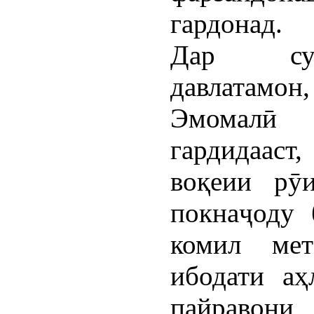
гардонад.
Дар сух
давлатамон
Эмомалӣ 
гардидааст
воқеии рӯ
покнаҷоду 
комил мет
ибодати аҳ
пайравон