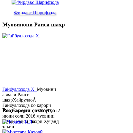
Фирдавс Шарифзода
Муовинони Раиси шаҳр
Ғайбуллозода Х.
Муовини
аввали Раиси
шаҳрХайруллоÂ
Ғайбуллозода бо қарори
Роҳбарони сохторҳо
Раиси шаҳр таҳти №281 аз 2
июни соли 2016 муовини
якуми Раиси шаҳри Хуҷанд
таъин ...