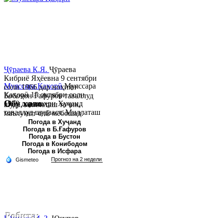
Ҷӯраева К.Я.
Ҷӯраева
Кибриё Яҳёевна 9 сентябри
Муяссара Қаҳорӣ
Муяссара
соли 1966 дар ноҳияи
Қаҳорӣ 15 октябри соли
Бобоҷон Ғафуров таваллуд
Обу хаво
1979 дар шаҳри Хуҷанд
шуда, миллаташ тоҷик,
таваллуд шудааст. Миллаташ
маълумот олӣ мебошад.
тоҷик. Маълумот олӣ. Соли
Соли 1997 Донишг...
Погода в Хуҷанд
Погода в Б.Ғафуров
2002 Донишгоҳи давлатии
Погода в Бустон
Хуҷанд ба...
Погода в Конибодом
Погода в Исфара
Робита: