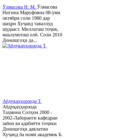
Ӯлмасова Н. М.
Ӯлмасова
Нигина Маруфовна 08-уми
октябри соли 1980 дар
шаҳри Хуҷанд таваллуд
шудааст. Миллаташ тоҷик,
маълумоташ олӣ. Соли 2010
Донишгоҳи да...
Абдуқаҳҳорзода Т.
Абдуқаҳҳорзода
Таҳмина Солҳои 2000 -
2002-Лаборанти кафедраи
забон ва адабиёти тоҷики
Донишгоҳи давлатии
Хуҷанд ба номи академик Б.