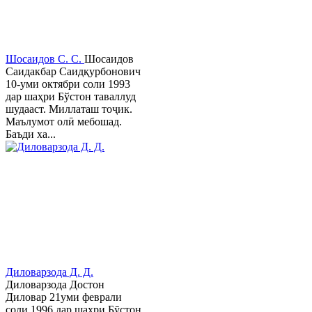
Шосаидов С. С.
Шосаидов
Саидакбар Саидқурбонович
10-уми октябри соли 1993
дар шаҳри Бўстон таваллуд
шудааст. Миллаташ тоҷик.
Маълумот олӣ мебошад.
Баъди ха...
Диловарзода Д. Д.
Диловарзода Достон
Диловар 21уми феврали
соли 1996 дар шаҳри Бӯстон