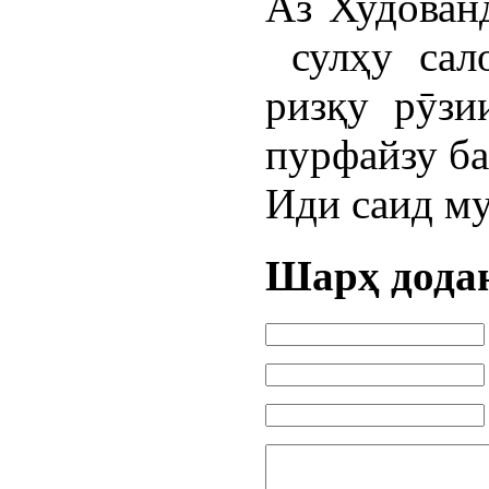
Аз Худован
сулҳу сало
ризқу рӯзи
пурфайзу ба
Иди саид му
Шарҳ дода