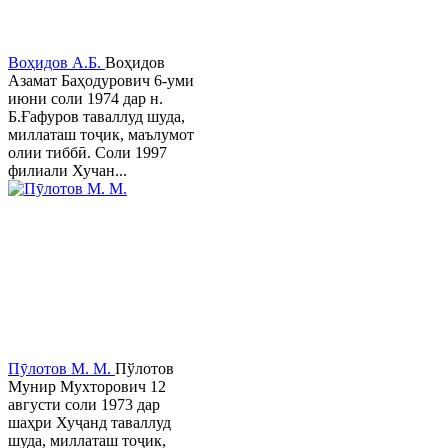
Воҳидов А.Б.
Воҳидов
Азамат Баҳодурович 6-уми
июни соли 1974 дар н.
Б.Ғафуров таваллуд шуда,
миллаташ тоҷик, маълумот
олии тиббӣ. Соли 1997
филиали Хучан...
Пӯлотов М. М.
Пўлотов
Мунир Мухторович 12
августи соли 1973 дар
шаҳри Хуҷанд таваллуд
шуда, миллаташ тоҷик,