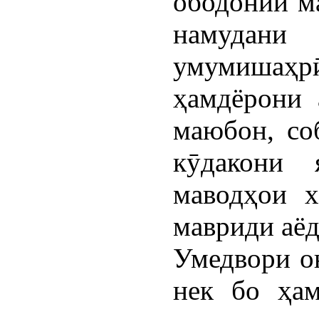
ободонии м
намудани
умумишаҳрӣ
ҳамдёрони 
маюбон, со
кӯдакони 
маводҳои х
мавриди аёд
Умедвори о
нек бо ҳам