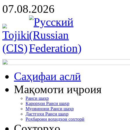
07.08.2026
Cаҳифаи аслӣ
Мақомоти иҷроия
Раиси шаҳр
Қарорҳои Раиси шаҳр
Муовинони Раиси шаҳр
Дастгоҳи Раиси шаҳр
Роҳбарони воҳидҳои сохторӣ
Сохторҳо