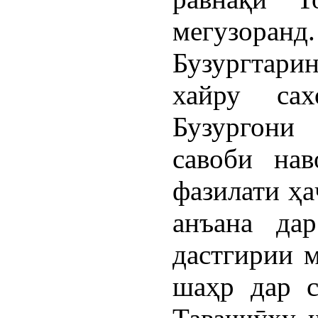
мегузоранд.
Бузургтарин
хайру сах
Бузургони
савоби нав
фазилати ҳа
анъана да
дастгирии 
шаҳр дар с