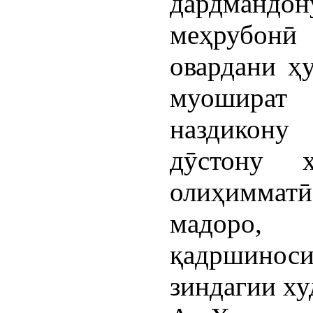
дардмандон
меҳрубонӣ 
овардани ҳу
муошират
наздикону 
дӯстону ҳ
олиҳимматӣ
мадоро
қадршино
зиндагии ху