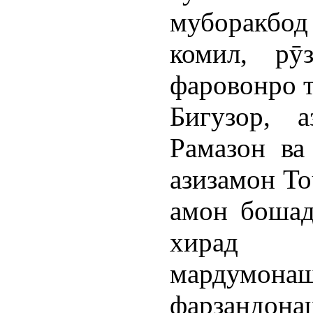
муборакбо
комил, рӯ
фаровонро 
Бигузор, 
Рамазон ва
азизамон То
амон бошад
хирад 
мардумонаш
фарзандон