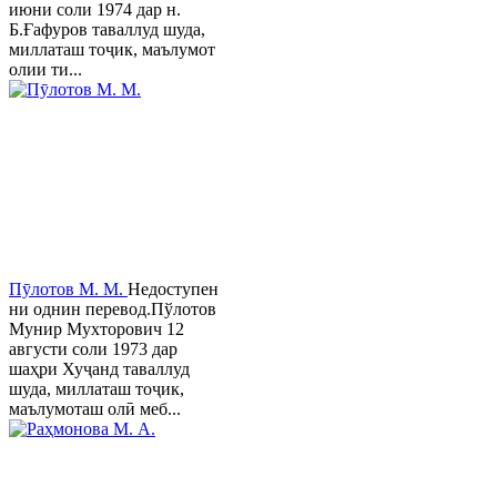
июни соли 1974 дар н.
Б.Ғафуров таваллуд шуда,
миллаташ тоҷик, маълумот
олии ти...
Пӯлотов М. М.
Недоступен
ни однин перевод.Пўлотов
Мунир Мухторович 12
августи соли 1973 дар
шаҳри Хуҷанд таваллуд
шуда, миллаташ тоҷик,
маълумоташ олӣ меб...