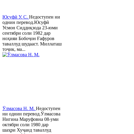
Юсуфӣ У. C.
Недоступен ни
однин перевод.Юсуфӣ
Усмон Сиддиқзода 23-юми
сентябри соли 1982 дар
ноҳияи Бобоҷон Ғафуров
таваллуд шудааст. Миллаташ
тоҷик, ма...
Ӯлмасова Н. М.
Недоступен
ни однин перевод.Ӯлмасова
Нигина Маруфовна 08-уми
октябри соли 1980 дар
шаҳри Хуҷанд таваллуд