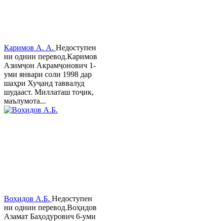
Каримов А. А.
Недоступен
ни однин перевод.Каримов
Азимҷон Акрамҷонович 1-
уми январи соли 1998 дар
шаҳри Хуҷанд таввалуд
шудааст. Миллаташ тоҷик,
маълумота...
Воҳидов А.Б.
Недоступен
ни однин перевод.Воҳидов
Азамат Баҳодурович 6-уми