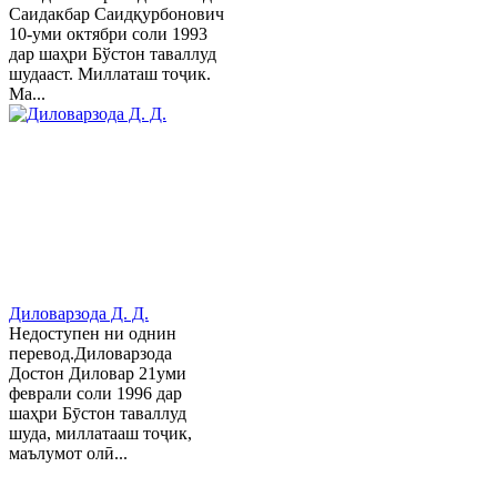
Саидакбар Саидқурбонович
10-уми октябри соли 1993
дар шаҳри Бўстон таваллуд
шудааст. Миллаташ тоҷик.
Ма...
Диловарзода Д. Д.
Недоступен ни однин
перевод.Диловарзода
Достон Диловар 21уми
феврали соли 1996 дар
шаҳри Бӯстон таваллуд
шуда, миллатааш тоҷик,
маълумот олӣ...