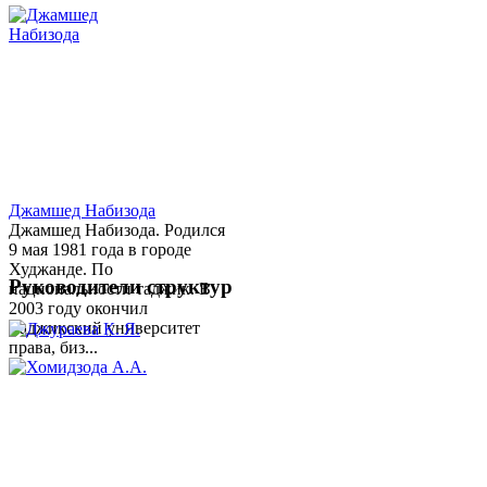
Джамшед Набизода
Джамшед Набизода. Родился
9 мая 1981 года в городе
Худжанде. По
Руководители структур
национальности таджик. В
2003 году окончил
Таджикский университет
права, биз...