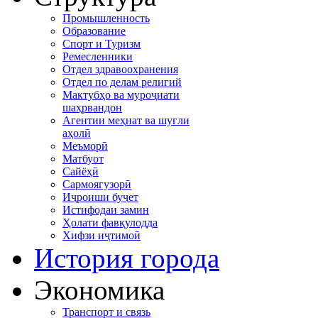
Промышленность
Образование
Спорт и Туризм
Ремесленники
Отдел здравоохранения
Отдел по делам религий
Мактубҳо ва муроҷиати
шаҳрвандон
Агентии меҳнат ва шуғли
аҳолӣ
Меъморӣ
Матбуот
Сайёҳӣ
Сармоягузорӣ
Иҷроиши буҷет
Истифодаи замин
Ҳолати фавқулодда
Хифзи иҷтимоӣ
История города
Экономика
Транспорт и связь