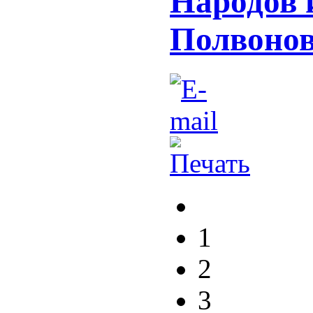
Народов 
Полвоно
1
2
3