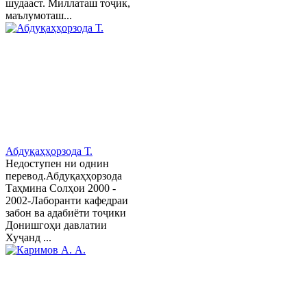
шудааст. Миллаташ тоҷик,
маълумоташ...
Абдуқаҳҳорзода Т.
Недоступен ни однин
перевод.Абдуқаҳҳорзода
Таҳмина Солҳои 2000 -
2002-Лаборанти кафедраи
забон ва адабиёти тоҷики
Донишгоҳи давлатии
Хуҷанд ...