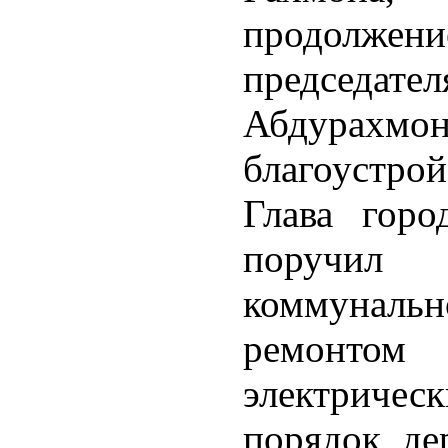
продол
председате
Абдура
благоустрой
Глава горо
поручил
коммунальн
ремонто
электричес
порядок де