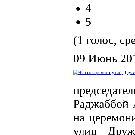
4
5
(1 голос, ср
09 Июнь 20
председа
Раджаббой 
на церемони
улиц Друж