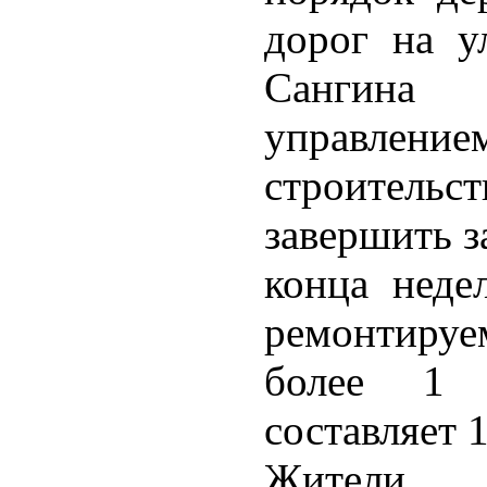
дорог на у
Сангина 
управл
строительс
завершить з
конца неде
ремонтиру
более 1 
составляет 
Жители