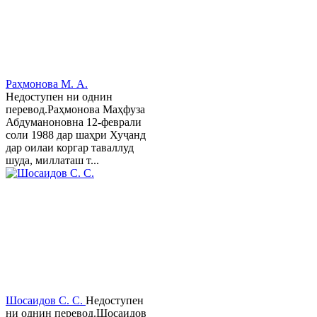
Раҳмонова М. А.
Недоступен ни однин
перевод.Раҳмонова Маҳфуза
Абдуманоновна 12-феврали
соли 1988 дар шаҳри Хуҷанд
дар оилаи коргар таваллуд
шуда, миллаташ т...
Шосаидов С. С.
Недоступен
ни однин перевод.Шосаидов