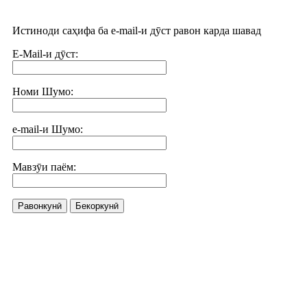
Истиноди саҳифа ба e-mail-и дӯст равон карда шавад
E-Mail-и дӯст:
Номи Шумо:
e-mail-и Шумо:
Мавзӯи паём:
Равонкунӣ
Бекоркунӣ