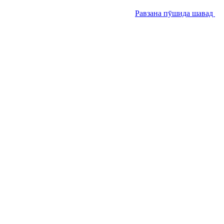
Равзана пӯшида шавад