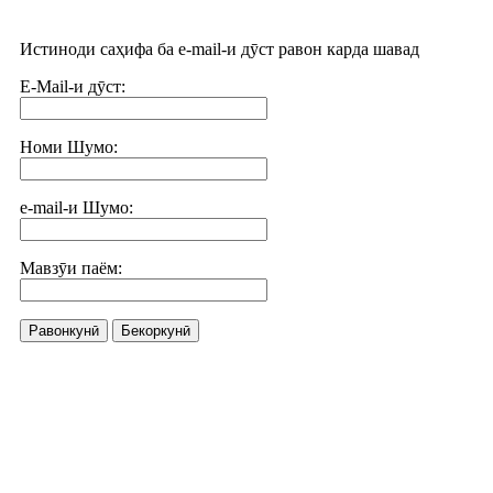
Истиноди саҳифа ба e-mail-и дӯст равон карда шавад
E-Mail-и дӯст:
Номи Шумо:
e-mail-и Шумо:
Мавзӯи паём:
Равонкунӣ
Бекоркунӣ