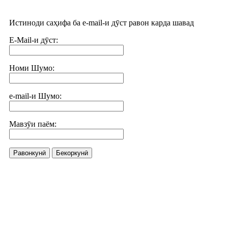
Истиноди саҳифа ба e-mail-и дӯст равон карда шавад
E-Mail-и дӯст:
Номи Шумо:
e-mail-и Шумо:
Мавзӯи паём:
Равонкунӣ
Бекоркунӣ