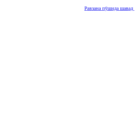
Равзана пӯшида шавад