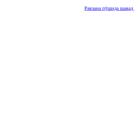
Равзана пӯшида шавад