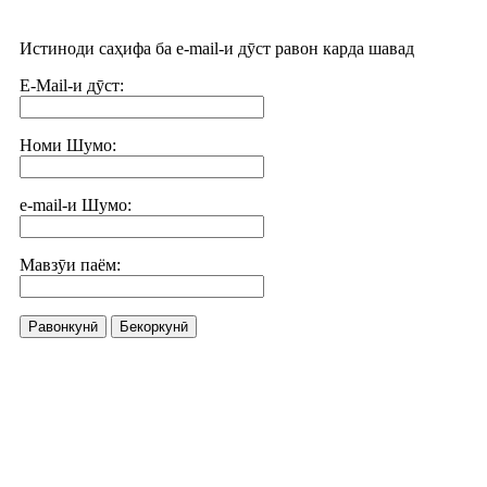
Истиноди саҳифа ба e-mail-и дӯст равон карда шавад
E-Mail-и дӯст:
Номи Шумо:
e-mail-и Шумо:
Мавзӯи паём:
Равонкунӣ
Бекоркунӣ