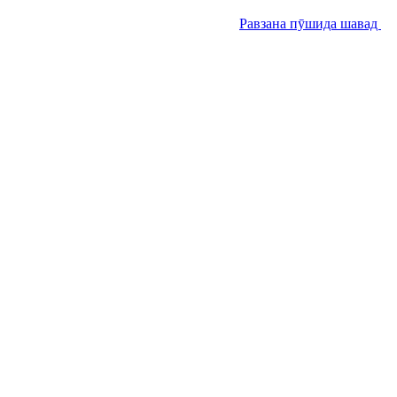
Равзана пӯшида шавад