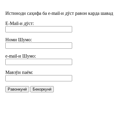
Истиноди саҳифа ба e-mail-и дӯст равон карда шавад
E-Mail-и дӯст:
Номи Шумо:
e-mail-и Шумо:
Мавзӯи паём:
Равонкунӣ
Бекоркунӣ