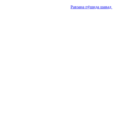
Равзана пӯшида шавад