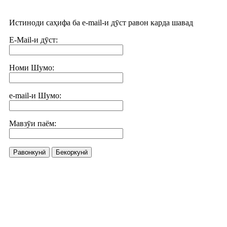
Истиноди саҳифа ба e-mail-и дӯст равон карда шавад
E-Mail-и дӯст:
Номи Шумо:
e-mail-и Шумо:
Мавзӯи паём:
Равонкунӣ
Бекоркунӣ