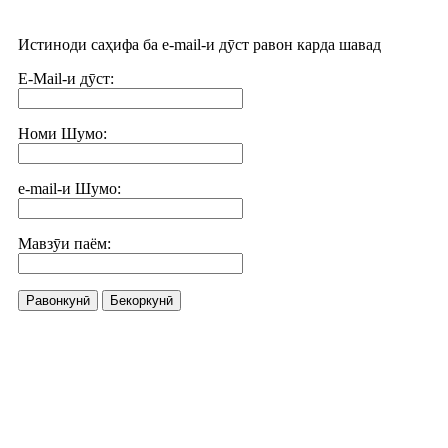
Истиноди саҳифа ба e-mail-и дӯст равон карда шавад
E-Mail-и дӯст:
Номи Шумо:
e-mail-и Шумо:
Мавзӯи паём:
Равонкунӣ
Бекоркунӣ