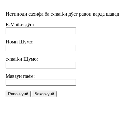
Истиноди саҳифа ба e-mail-и дӯст равон карда шавад
E-Mail-и дӯст:
Номи Шумо:
e-mail-и Шумо:
Мавзӯи паём:
Равонкунӣ
Бекоркунӣ