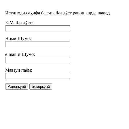
Истиноди саҳифа ба e-mail-и дӯст равон карда шавад
E-Mail-и дӯст:
Номи Шумо:
e-mail-и Шумо:
Мавзӯи паём:
Равонкунӣ
Бекоркунӣ