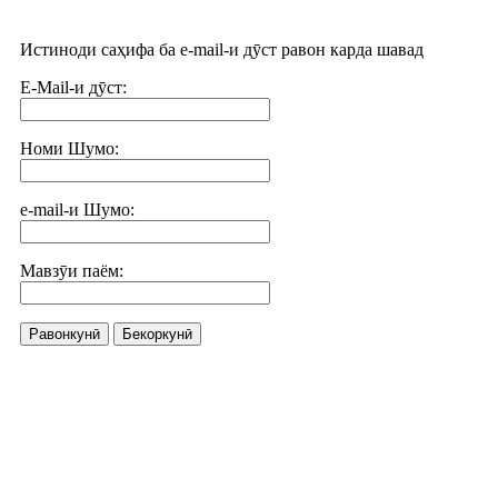
Истиноди саҳифа ба e-mail-и дӯст равон карда шавад
E-Mail-и дӯст:
Номи Шумо:
e-mail-и Шумо:
Мавзӯи паём:
Равонкунӣ
Бекоркунӣ