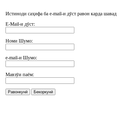
Истиноди саҳифа ба e-mail-и дӯст равон карда шавад
E-Mail-и дӯст:
Номи Шумо:
e-mail-и Шумо:
Мавзӯи паём:
Равонкунӣ
Бекоркунӣ