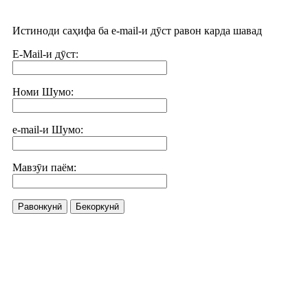
Истиноди саҳифа ба e-mail-и дӯст равон карда шавад
E-Mail-и дӯст:
Номи Шумо:
e-mail-и Шумо:
Мавзӯи паём:
Равонкунӣ
Бекоркунӣ