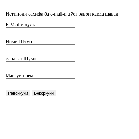
Истиноди саҳифа ба e-mail-и дӯст равон карда шавад
E-Mail-и дӯст:
Номи Шумо:
e-mail-и Шумо:
Мавзӯи паём:
Равонкунӣ
Бекоркунӣ