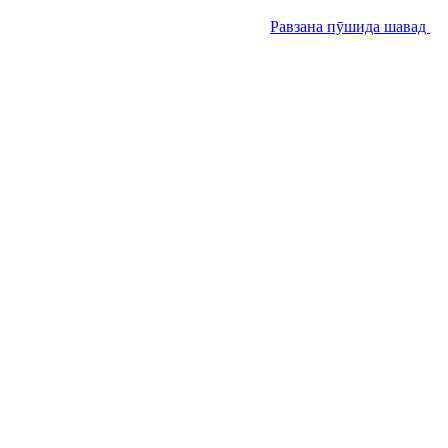
Равзана пӯшида шавад