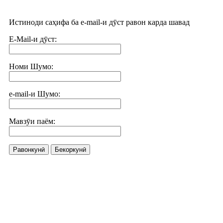
Истиноди саҳифа ба e-mail-и дӯст равон карда шавад
E-Mail-и дӯст:
Номи Шумо:
e-mail-и Шумо:
Мавзӯи паём:
Равонкунӣ
Бекоркунӣ