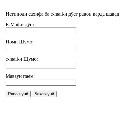
Истиноди саҳифа ба e-mail-и дӯст равон карда шавад
E-Mail-и дӯст:
Номи Шумо:
e-mail-и Шумо:
Мавзӯи паём:
Равонкунӣ
Бекоркунӣ