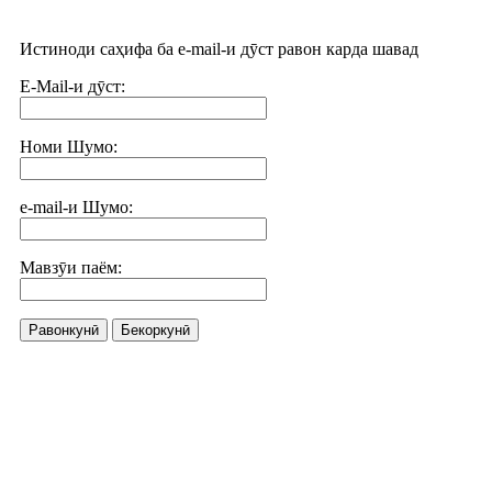
Истиноди саҳифа ба e-mail-и дӯст равон карда шавад
E-Mail-и дӯст:
Номи Шумо:
e-mail-и Шумо:
Мавзӯи паём:
Равонкунӣ
Бекоркунӣ