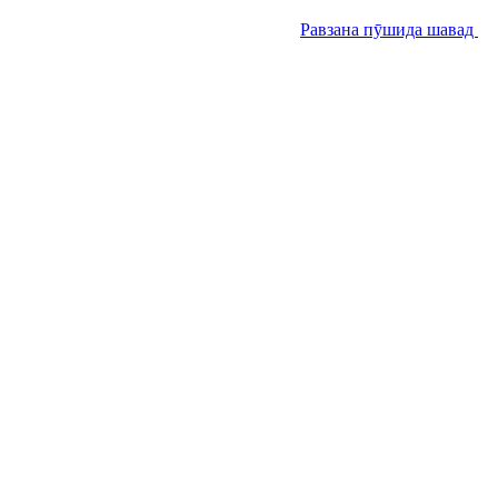
Равзана пӯшида шавад