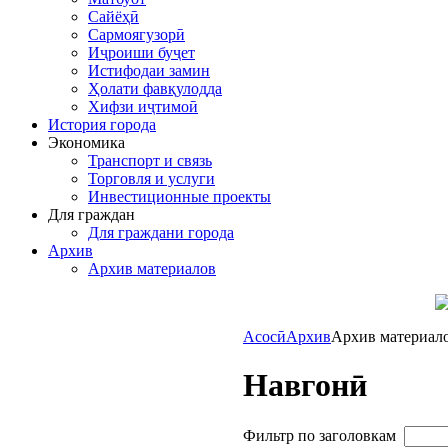
Сайёҳӣ
Сармоягузорӣ
Иҷроиши буҷет
Истифодаи замин
Ҳолати фавқулодда
Хифзи иҷтимоӣ
История города
Экономика
Транспорт и связь
Торговля и услуги
Инвестиционные проекты
Для граждан
Для граждани города
Архив
Архив материалов
Асосӣ
Архив
Архив материал
Навгонӣ
Фильтр по заголовкам