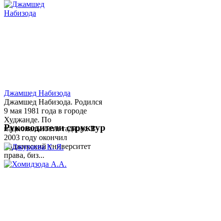
Джамшед Набизода
Джамшед Набизода. Родился
9 мая 1981 года в городе
Худжанде. По
Руководители структур
национальности таджик. В
2003 году окончил
Таджикский университет
права, биз...