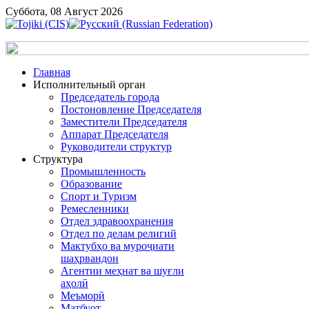
Суббота, 08 Август 2026
Главная
Исполнительный орган
Председатель города
Постоновление Председателя
Заместители Председателя
Аппарат Председателя
Руководители структур
Структура
Промышленность
Образование
Спорт и Туризм
Ремесленники
Отдел здравоохранения
Отдел по делам религий
Мактубҳо ва муроҷиати
шаҳрвандон
Агентии меҳнат ва шуғли
аҳолӣ
Меъморӣ
Матбуот