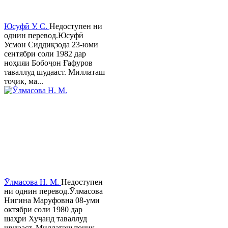
Юсуфӣ У. C.
Недоступен ни
однин перевод.Юсуфӣ
Усмон Сиддиқзода 23-юми
сентябри соли 1982 дар
ноҳияи Бобоҷон Ғафуров
таваллуд шудааст. Миллаташ
тоҷик, ма...
Ӯлмасова Н. М.
Недоступен
ни однин перевод.Ӯлмасова
Нигина Маруфовна 08-уми
октябри соли 1980 дар
шаҳри Хуҷанд таваллуд
шудааст. Миллаташ тоҷик,