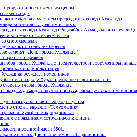
жа продукции по сниженным ценам
 главы города
вещание актива с участием председателя города Худжанда
джанда встретился с учащимися школ
едседателя города Худжанда Раджаббоя Ахмадзода по случаю Дн
ента встречаются с изберателями
а со спортсменами
одом работ по очистке берегов
ые отметят “День города Худжанда”
очищают от сорняков
хатибов города Худжанда о предательстве и вооруженном напа
торонников и однопартийцев
 Худжанда осуждает изменников
убботник в городе Худжанде прошел организованно
о стороны главы города Худжанда
й города Худжанда получили приусадебные участки земли в нов
гул» благоустраивается еще одна улица
еден в строй в махалле «Темурмалик»
нтр имени Зульфии Бахриддиновой
здравил с праздником сотрудников милиции
анов
имости в военной части 3501.
обрание в честь Дня независимости Таджикистана