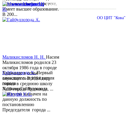
национальности таджичка.
www.khujand.tj
,
e-mail:
mihd.khujand@gmail.com
Имеет высшее образование.
В 200...
© 2013-2018 Разработчик и техническая поддержка
ОО ЦИТ "Кова"
Маликисломов Н. Н.
Насим
Маликисломов родился 23
октября 1986 года в городе
Гайбуллозода Х.
Первый
Худжанде в семье
заместитель председателя
служащего. В 1994 году
города
пошел в среднюю школу
ХуджандГайбуллозода
№18 города Худжанда, ...
Хайрулло назначен на
данную должность по
постановлению
Председателя города ...