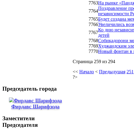
7763
На рынке «Пандж
Поздравление пр
7764
независимости Р
7765
Будет создана м
7766
Увеличились воз
Ко дню независи
7767
детей
7768
Собиқадорони ме
7769
Худжандским эле
7770
Новый фонтан в 
Страница 259 из 294
<<
Начало
<
Предыдущая
251
?>
Председатель города
Фирдавс Шарифзода
Заместители
Председателя