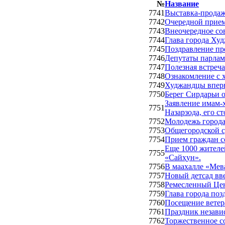
№
Название
7741
Выставка-прода
7742
Очередной прием
7743
Внеочередное со
7744
Глава города Ху
7745
Поздравление пр
7746
Депутаты парлам
7747
Полезная встреч
7748
Ознакомление с х
7749
Худжандцы вперв
7750
Берег Сирдарьи 
Заявление имам-
7751
Назарзода, его с
7752
Молодежь города
7753
Общегородской с
7754
Прием граждан с
Еще 1000 жителе
7755
«Сайҳун».
7756
В маахалле «Мева
7757
Новый детсад вв
7758
Ремесленный Це
7759
Глава города по
7760
Посещение ветер
7761
Праздник независ
7762
Торжественное с