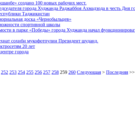
шанбе» создано 100 новых рабочих мест.
едседателя города Худжанда Раджаббоя Ахмадзода в честь Дня г
еспублики Таджикистан
емориальная доска «Чернобыльцев»
можности спортивной школы
мости в парке «Победы» города Худжанда начал функционироват
ҳнат соҳиби мукофотпулии Президент шуданд.
ктросетям 20 лет
центре города
252
253
254
255
256
257
258
259
260
Следующая
>
Последняя
>>