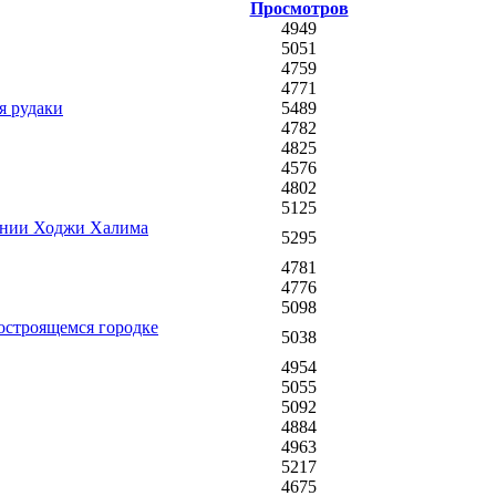
Просмотров
4949
5051
4759
4771
я рудаки
5489
4782
4825
4576
4802
5125
дении Ходжи Халима
5295
4781
4776
5098
остроящемся городке
5038
4954
5055
5092
4884
4963
5217
4675