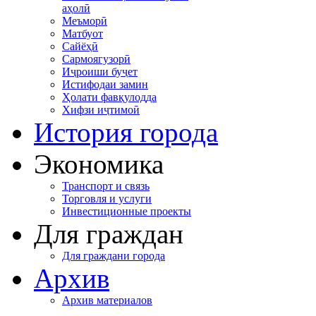
аҳолӣ
Меъморӣ
Матбуот
Сайёҳӣ
Сармоягузорӣ
Иҷроиши буҷет
Истифодаи замин
Ҳолати фавқулодда
Хифзи иҷтимоӣ
История города
Экономика
Транспорт и связь
Торговля и услуги
Инвестиционные проекты
Для граждан
Для граждани города
Архив
Архив материалов