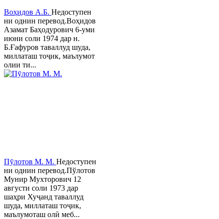
Воҳидов А.Б.
Недоступен
ни однин перевод.Воҳидов
Азамат Баҳодурович 6-уми
июни соли 1974 дар н.
Б.Ғафуров таваллуд шуда,
миллаташ тоҷик, маълумот
олии ти...
Пӯлотов М. М.
Недоступен
ни однин перевод.Пўлотов
Мунир Мухторович 12
августи соли 1973 дар
шаҳри Хуҷанд таваллуд
шуда, миллаташ тоҷик,
маълумоташ олӣ меб...