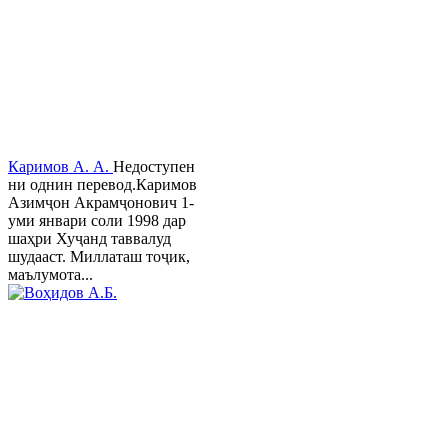
Каримов А. А.
Недоступен
ни однин перевод.Каримов
Азимҷон Акрамҷонович 1-
уми январи соли 1998 дар
шаҳри Хуҷанд таввалуд
шудааст. Миллаташ тоҷик,
маълумота...