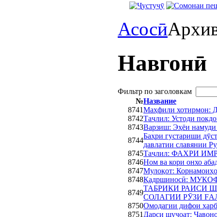
Асосӣ
Архи
Навгонӣ
Фильтр по заголовкам
№
Название
8741
Маҳфили хотирмон: Д
8742
Таҷлил: Устоди покд
8743
Варзиш: Эҳёи намуди
Баҳри густариши дӯс
8744
давлатии славянии Р
8745
Таҷлил: ФАХРИ ИМ
8746
Ном ва кори онхо аба
8747
Мулоқот: Корнамоиҳо
8748
Қадршиносӣ: МУК
ТАБРИКИ РАИСИ Ш
8749
СОЛАГИИ РӮЗИ FА
8750
Омодагии дифои ҳарб
8751
Дарси шуҷоат: Ҷавон