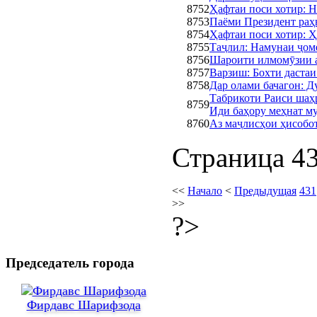
8752
Ҳафтаи поси хотир: 
8753
Паёми Президент раҳ
8754
Ҳафтаи поси хоти
8755
Таҷлил: Намунаи ҷом
8756
Шароити илмомӯзии
8757
Варзиш: Бохти дастаи
8758
Дар олами бачагон: Д
Табрикоти Раиси шаҳ
8759
Иди баҳору меҳнат м
8760
Аз маҷлисҳои ҳисобо
Страница 43
<<
Начало
<
Предыдущая
431
>>
?>
Председатель города
Фирдавс Шарифзода