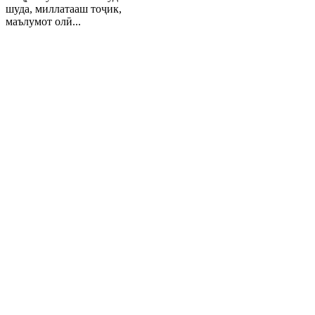
шуда, миллатааш тоҷик,
маълумот олӣ...