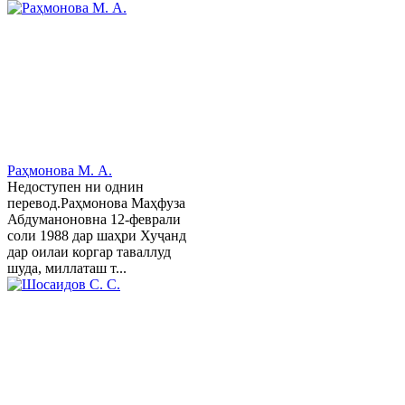
Раҳмонова М. А.
Недоступен ни однин
перевод.Раҳмонова Маҳфуза
Абдуманоновна 12-феврали
соли 1988 дар шаҳри Хуҷанд
дар оилаи коргар таваллуд
шуда, миллаташ т...