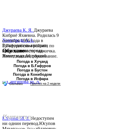
Джураева К. Я.
Джураева
Кибриё Яхяевна. Родилась 9
Хомидзода А.А.
сентября 1966 года в
Руководитель аппарата
Б.Гафуровском районе, по
Обу хаво
председателя города
национальности таджичка.
Хомидзода Абдувахоб
Имеет высшее образование.
Абдумаджид родился 8
В 1997 ...
Погода в Хуҷанд
Погода в Б.Ғафуров
июня 1978 года в городе
Погода в Бустон
Худжанде. По
Погода в Конибодом
национальности...
Погода в Исфара
Контакты:
Юсупов М. З.
Недоступен
ни однин перевод.Юсупов
Республика Таджикистан,
Маъмурҷон Зулҳайдарович