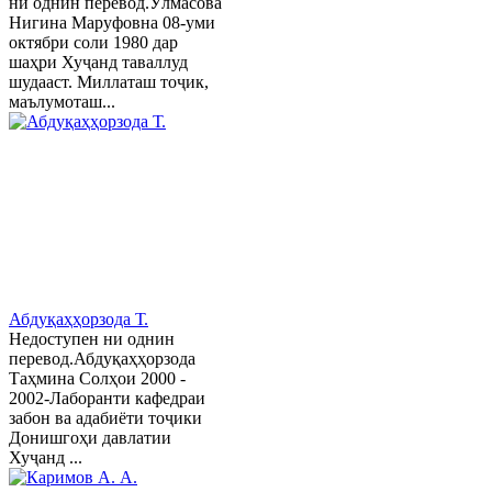
ни однин перевод.Ӯлмасова
Нигина Маруфовна 08-уми
октябри соли 1980 дар
шаҳри Хуҷанд таваллуд
шудааст. Миллаташ тоҷик,
маълумоташ...
Абдуқаҳҳорзода Т.
Недоступен ни однин
перевод.Абдуқаҳҳорзода
Таҳмина Солҳои 2000 -
2002-Лаборанти кафедраи
забон ва адабиёти тоҷики
Донишгоҳи давлатии
Хуҷанд ...