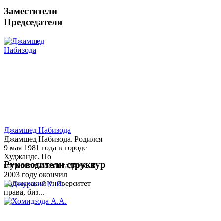
Заместители
Председателя
Джамшед Набизода
Джамшед Набизода. Родился
9 мая 1981 года в городе
Худжанде. По
Руководители структур
национальности таджик. В
2003 году окончил
Таджикский университет
права, биз...