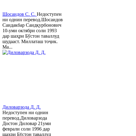
Шосаидов С. С.
Недоступен
ни однин перевод.Шосаидов
Саидакбар Саидқурбонович
10-уми октябри соли 1993
дар шаҳри Бўстон таваллуд
шудааст. Миллаташ тоҷик.
Ма...
Диловарзода Д. Д.
Недоступен ни однин
перевод.Диловарзода
Достон Диловар 21уми
феврали соли 1996 дар
шаҳри Бӯстон таваллуд