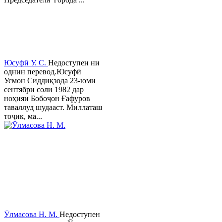
Юсуфӣ У. C.
Недоступен ни
однин перевод.Юсуфӣ
Усмон Сиддиқзода 23-юми
сентябри соли 1982 дар
ноҳияи Бобоҷон Ғафуров
таваллуд шудааст. Миллаташ
тоҷик, ма...
Ӯлмасова Н. М.
Недоступен