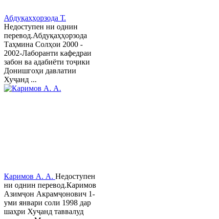
Абдуқаҳҳорзода Т.
Недоступен ни однин
перевод.Абдуқаҳҳорзода
Таҳмина Солҳои 2000 -
2002-Лаборанти кафедраи
забон ва адабиёти тоҷики
Донишгоҳи давлатии
Хуҷанд ...
Каримов А. А.
Недоступен
ни однин перевод.Каримов
Азимҷон Акрамҷонович 1-
уми январи соли 1998 дар
шаҳри Хуҷанд таввалуд