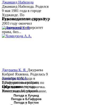
Джамшед Набизода
Джамшед Набизода. Родился
9 мая 1981 года в городе
Худжанде. По
Руководители структур
национальности таджик. В
2003 году окончил
Таджикский университет
права, биз...
Джураева К. Я.
Джураева
Кибриё Яхяевна. Родилась 9
Хомидзода А.А.
сентября 1966 года в
Руководитель аппарата
Б.Гафуровском районе, по
Обу хаво
председателя города
национальности таджичка.
Хомидзода Абдувахоб
Имеет высшее образование.
Абдумаджид родился 8
В 1997 ...
Погода в Хуҷанд
Погода в Б.Ғафуров
июня 1978 года в городе
Погода в Бустон
Худжанде. По