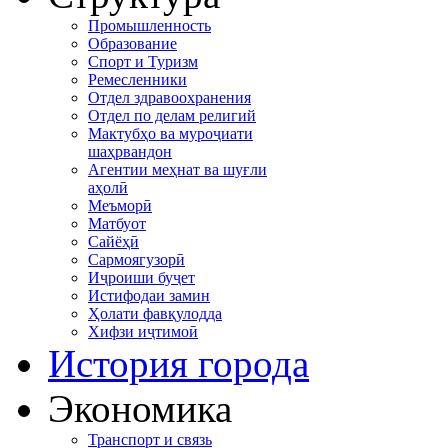
Промышленность
Образование
Спорт и Туризм
Ремесленники
Отдел здравоохранения
Отдел по делам религий
Мактубҳо ва муроҷиати
шаҳрвандон
Агентии меҳнат ва шуғли
аҳолӣ
Меъморӣ
Матбуот
Сайёҳӣ
Сармоягузорӣ
Иҷроиши буҷет
Истифодаи замин
Ҳолати фавқулодда
Хифзи иҷтимоӣ
История города
Экономика
Транспорт и связь