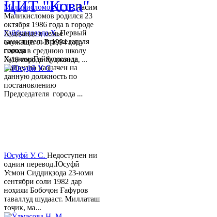
ЦИТ "Кова"
Маликисломов Н. Н.
Насим
Маликисломов родился 23
октября 1986 года в городе
Гайбуллозода Х.
Первый
Худжанде в семье
заместитель председателя
служащего. В 1994 году
города
пошел в среднюю школу
ХуджандГайбуллозода
№18 города Худжанда, ...
Хайрулло назначен на
данную должность по
постановлению
Председателя города ...
Юсуфӣ У. C.
Недоступен ни
однин перевод.Юсуфӣ
Усмон Сиддиқзода 23-юми
сентябри соли 1982 дар
ноҳияи Бобоҷон Ғафуров
таваллуд шудааст. Миллаташ
тоҷик, ма...