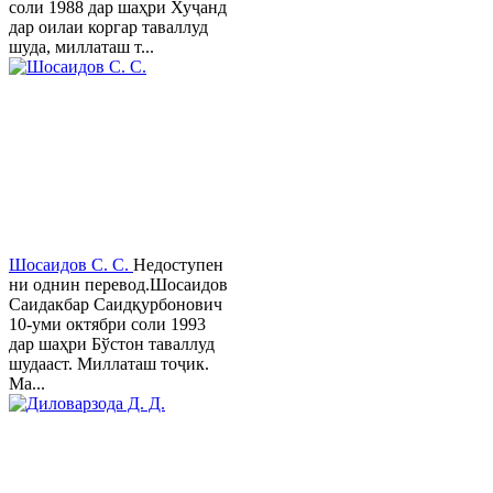
соли 1988 дар шаҳри Хуҷанд
дар оилаи коргар таваллуд
шуда, миллаташ т...
Шосаидов С. С.
Недоступен
ни однин перевод.Шосаидов
Саидакбар Саидқурбонович
10-уми октябри соли 1993
дар шаҳри Бўстон таваллуд
шудааст. Миллаташ тоҷик.
Ма...