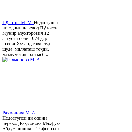
Пӯлотов М. М.
Недоступен
ни однин перевод.Пўлотов
Мунир Мухторович 12
августи соли 1973 дар
шаҳри Хуҷанд таваллуд
шуда, миллаташ тоҷик,
маълумоташ олӣ меб...
Раҳмонова М. А.
Недоступен ни однин
перевод.Раҳмонова Маҳфуза
Абдуманоновна 12-феврали