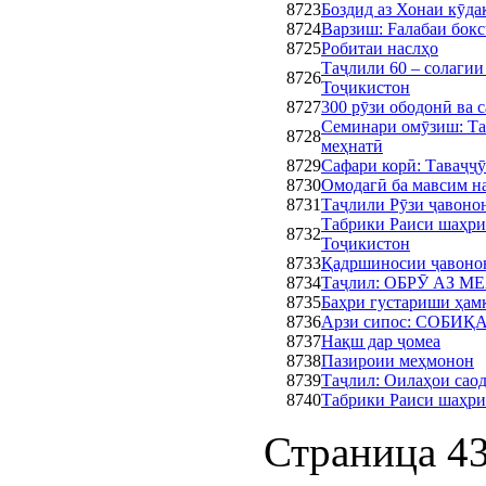
8723
Боздид аз Хонаи кӯда
8724
Варзиш: Fалабаи бок
8725
Робитаи наслҳо
Таҷлили 60 – солаги
8726
Тоҷикистон
8727
300 рӯзи ободонӣ ва 
Семинари омӯзиш: Та
8728
меҳнатӣ
8729
Сафари корӣ: Таваҷҷӯ
8730
Омодагӣ ба мавсим на
8731
Таҷлили Рӯзи ҷавоно
Табрики Раиси шаҳри
8732
Тоҷикистон
8733
Қадршиносии ҷавонон
8734
Таҷлил: ОБРӮ АЗ 
8735
Баҳри густариши ҳам
8736
Арзи сипос: СОБ
8737
Нақш дар ҷомеа
8738
Пазироии меҳмонон
8739
Таҷлил: Оилаҳои сао
8740
Табрики Раиси шаҳри
Страница 43