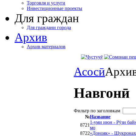
Торговля и услуги
Инвестиционные проекты
Для граждан
Для граждани города
Архив
Архив материалов
Асосӣ
Архи
Навгонӣ
Фильтр по заголовкам
№
Название
1-уми июн - Рӯзи ба
8721
мо
8722
«Донояк» - Шукронах