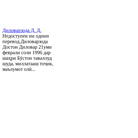
Диловарзода Д. Д.
Недоступен ни однин
перевод.Диловарзода
Достон Диловар 21уми
феврали соли 1996 дар
шаҳри Бӯстон таваллуд
шуда, миллатааш тоҷик,
маълумот олӣ...