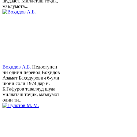
шудааст. Миллаташ тоҷик,
маълумота...
Воҳидов А.Б.
Недоступен
ни однин перевод.Воҳидов
Азамат Баҳодурович 6-уми
июни соли 1974 дар н.
Б.Ғафуров таваллуд шуда,
миллаташ тоҷик, маълумот
олии ти...