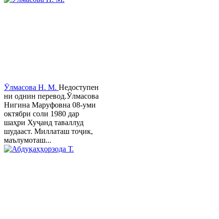
Ӯлмасова Н. М.
Недоступен
ни однин перевод.Ӯлмасова
Нигина Маруфовна 08-уми
октябри соли 1980 дар
шаҳри Хуҷанд таваллуд
шудааст. Миллаташ тоҷик,
маълумоташ...