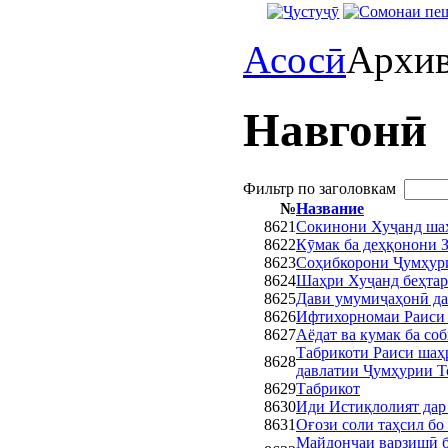
Асосӣ
Архи
Навгонӣ
Фильтр по заголовкам
№
Название
8621
Сокинони Хуҷанд шаҳ
8622
Кӯмак ба деҳқонони 
8623
Соҳибкорони Ҷумҳури
8624
Шаҳри Хуҷанд беҳтар
8625
Дави умумиҷаҳонӣ да
8626
Ифтихорномаи Раиси 
8627
Аёдат ва кумак ба со
Табрикоти Раиси шаҳ
8628
давлатии Ҷумҳурии Т
8629
Тaбрикот
8630
Иди Истиқлолият дар
8631
Оғози соли таҳсил бо
Майдончаи варзишӣ б