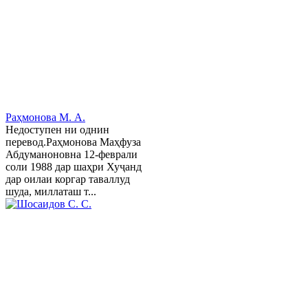
Раҳмонова М. А.
Недоступен ни однин
перевод.Раҳмонова Маҳфуза
Абдуманоновна 12-феврали
соли 1988 дар шаҳри Хуҷанд
дар оилаи коргар таваллуд
шуда, миллаташ т...