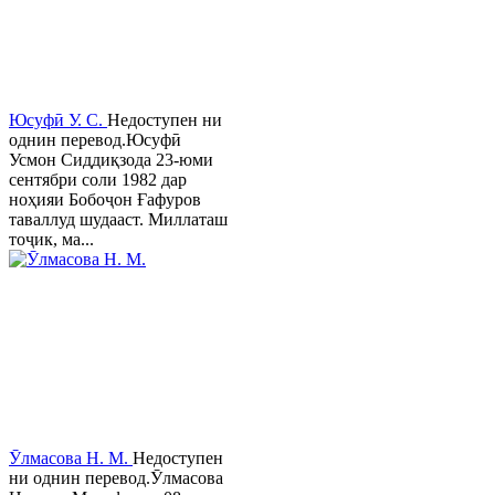
Юсуфӣ У. C.
Недоступен ни
однин перевод.Юсуфӣ
Усмон Сиддиқзода 23-юми
сентябри соли 1982 дар
ноҳияи Бобоҷон Ғафуров
таваллуд шудааст. Миллаташ
тоҷик, ма...
Ӯлмасова Н. М.
Недоступен
ни однин перевод.Ӯлмасова