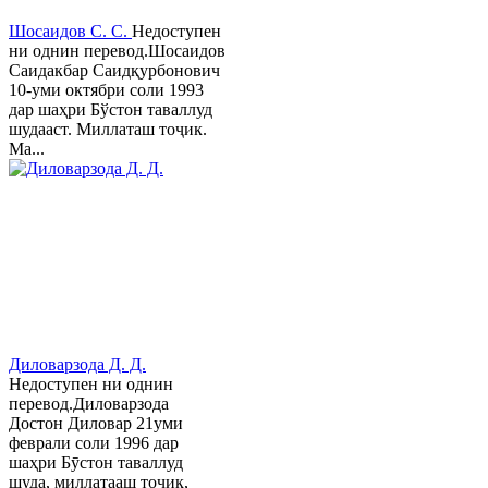
Шосаидов С. С.
Недоступен
ни однин перевод.Шосаидов
Саидакбар Саидқурбонович
10-уми октябри соли 1993
дар шаҳри Бўстон таваллуд
шудааст. Миллаташ тоҷик.
Ма...
Диловарзода Д. Д.
Недоступен ни однин
перевод.Диловарзода
Достон Диловар 21уми
феврали соли 1996 дар
шаҳри Бӯстон таваллуд
шуда, миллатааш тоҷик,