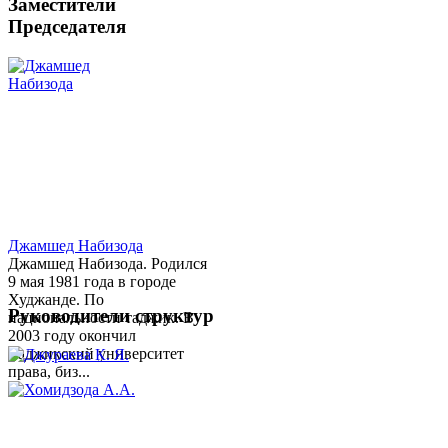
Заместители
Председателя
Джамшед Набизода
Джамшед Набизода. Родился
9 мая 1981 года в городе
Худжанде. По
Руководители структур
национальности таджик. В
2003 году окончил
Таджикский университет
права, биз...